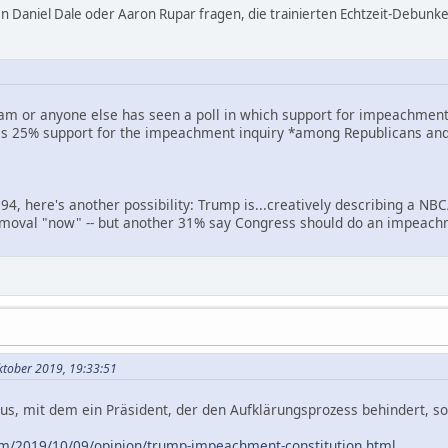
n Daniel Dale oder Aaron Rupar fragen, die trainierten Echtzeit-Debunke
am or anyone else has seen a poll in which support for impeachment is
has 25% support for the impeachment inquiry *among Republicans and
4, here's another possibility: Trump is...creatively describing a NB
moval "now" -- but another 31% say Congress should do an impeachme
Oktober 2019, 19:33:51
us, mit dem ein Präsident, der den Aufklärungsprozess behindert, s
m/2019/10/09/opinion/trump-impeachment-constitution.html