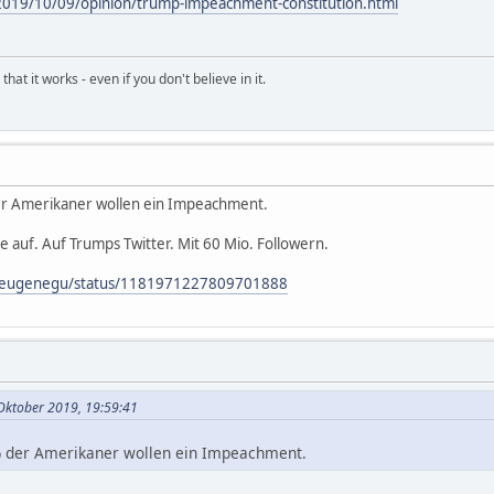
2019/10/09/opinion/trump-impeachment-constitution.html
hat it works - even if you don't believe in it.
er Amerikaner wollen ein Impeachment.
auf. Auf Trumps Twitter. Mit 60 Mio. Followern.
om/eugenegu/status/1181971227809701888
 Oktober 2019, 19:59:41
% der Amerikaner wollen ein Impeachment.