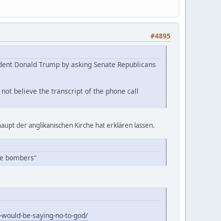
#4895
ident Donald Trump by asking Senate Republicans
not believe the transcript of the phone call
haupt der anglikanischen Kirche hat erklären lassen.
ide bombers"
-would-be-saying-no-to-god/