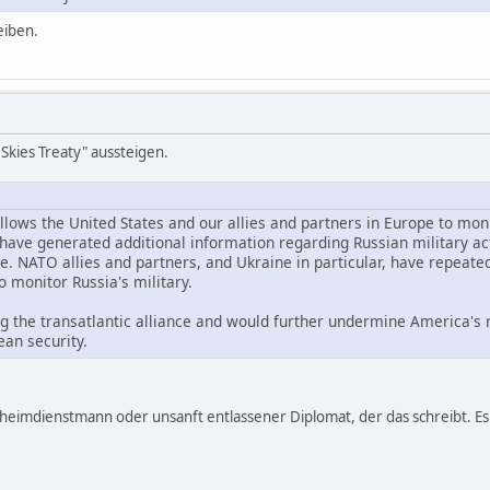
eiben.
kies Treaty" aussteigen.
llows the United States and our allies and partners in Europe to mo
y have generated additional information regarding Russian military ac
e. NATO allies and partners, and Ukraine in particular, have repeate
to monitor Russia's military.
g the transatlantic alliance and would further undermine America's re
an security.
Geheimdienstmann oder unsanft entlassener Diplomat, der das schreibt. E