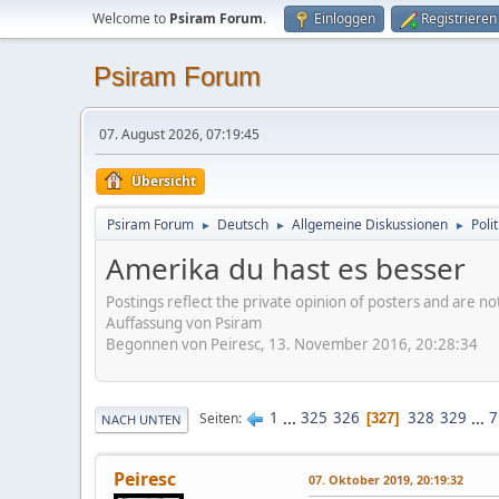
Welcome to
Psiram Forum
.
Einloggen
Registrieren
Psiram Forum
07. August 2026, 07:19:45
Übersicht
Psiram Forum
Deutsch
Allgemeine Diskussionen
Poli
►
►
►
Amerika du hast es besser
Postings reflect the private opinion of posters and are n
Auffassung von Psiram
Begonnen von Peiresc, 13. November 2016, 20:28:34
1
...
325
326
328
329
...
7
Seiten
327
NACH UNTEN
Peiresc
07. Oktober 2019, 20:19:32