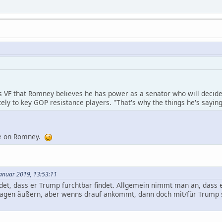
s VF that Romney believes he has power as a senator who will decid
ely to key GOP resistance players. "That's why the things he's saying
eye on Romney.
 Januar 2019, 13:53:11
et, dass er Trump furchtbar findet. Allgemein nimmt man an, dass e
gen äußern, aber wenns drauf ankommt, dann doch mit/für Trump s