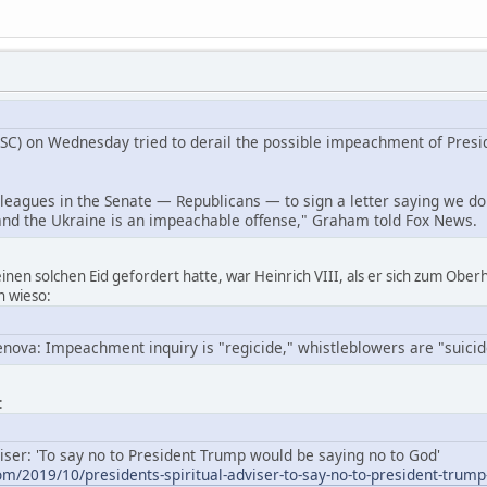
SC) on Wednesday tried to derail the possible impeachment of Pres
leagues in the Senate — Republicans — to sign a letter saying we do 
and the Ukraine is an impeachable offense," Graham told Fox News.
 einen solchen Eid gefordert hatte, war Heinrich VIII, als er sich zum Ober
n wieso:
nova: Impeachment inquiry is "regicide," whistleblowers are "suic
:
viser: 'To say no to President Trump would be saying no to God'
m/2019/10/presidents-spiritual-adviser-to-say-no-to-president-trump