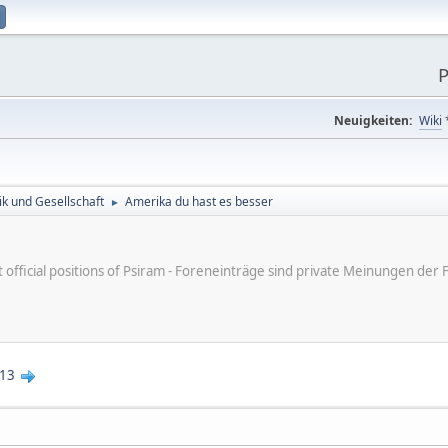
P
Neuigkeiten:
Wiki
tik und Gesellschaft
Amerika du hast es besser
►
ot official positions of Psiram - Foreneinträge sind private Meinungen d
13