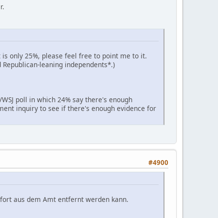
r.
 only 25%, please feel free to point me to it.
 Republican-leaning independents*.)
C/WSJ poll in which 24% say there's enough
nt inquiry to see if there's enough evidence for
#4900
ofort aus dem Amt entfernt werden kann.