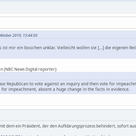
 Oktober 2019, 15:44:50
st mir ein bisschen unklar. Vielleicht wollen sie [...] die eigenen Rei
en (NBC News Digital reporter):
ouse Republican to vote against an inquiry and then vote for impeach
es for impeachment, absent a huge change in the facts in evidence.
 mit dem ein Präsident, der den Aufklärungsprozess behindert, sofort a