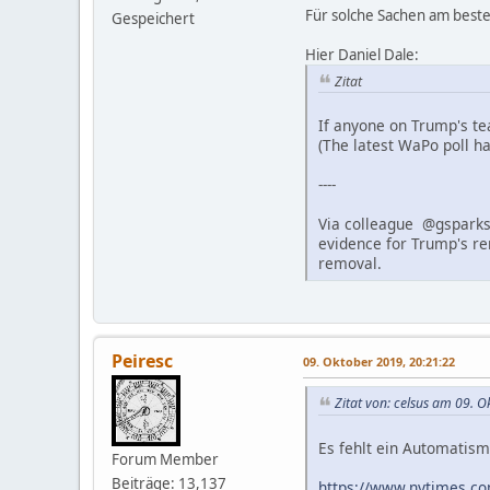
Für solche Sachen am beste
Gespeichert
Hier Daniel Dale:
Zitat
If anyone on Trump's te
(The latest WaPo poll 
----
Via colleague @gsparks9
evidence for Trump's re
removal.
Peiresc
09. Oktober 2019, 20:21:22
Zitat von: celsus am 09. 
Es fehlt ein Automatism
Forum Member
Beiträge: 13,137
https://www.nytimes.co