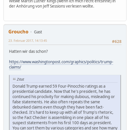
Witwe Martin Luther Kings (wenn ich mich recht entsinne) in
der Anhörung von Jeff Sessions verlesen wollte.
Groucho
Gast
23. Februar 2017, 14:13:45
#628
Hatten wir das schon?
https://www.washingtonpost.com/graphics/politics/trump-
claims/
Zitat
Donald Trump earned 59 Four-Pinocchio ratings as a
presidential candidate. Now that he's president, he has
continued his proclivity for making dubious, misleading or
false statements. He also often repeats the same
debunked claims even though they have been fact-
checked. It's hard to keep up with all of Trump's rhetoric,
so the Fact Checker is assembling in one place all of his
suspect statements from his first 100 days as president.
You can sort them by various categories and see how many