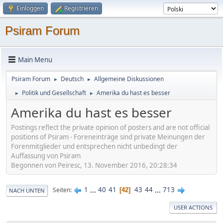
Einloggen
Registrieren
Psiram Forum
Main Menu
Psiram Forum
Deutsch
Allgemeine Diskussionen
►
►
Politik und Gesellschaft
Amerika du hast es besser
►
►
Amerika du hast es besser
Postings reflect the private opinion of posters and are not official
positions of Psiram - Foreneinträge sind private Meinungen der
Forenmitglieder und entsprechen nicht unbedingt der
Auffassung von Psiram
Begonnen von Peiresc, 13. November 2016, 20:28:34
1
...
40
41
43
44
...
713
Seiten
42
NACH UNTEN
USER ACTIONS