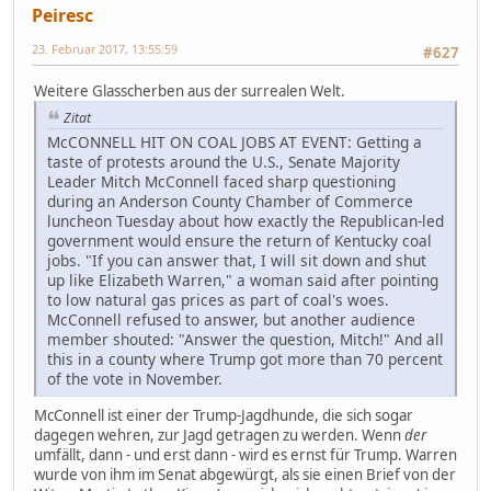
Peiresc
23. Februar 2017, 13:55:59
#627
Weitere Glasscherben aus der surrealen Welt.
Zitat
McCONNELL HIT ON COAL JOBS AT EVENT: Getting a
taste of protests around the U.S., Senate Majority
Leader Mitch McConnell faced sharp questioning
during an Anderson County Chamber of Commerce
luncheon Tuesday about how exactly the Republican-led
government would ensure the return of Kentucky coal
jobs. "If you can answer that, I will sit down and shut
up like Elizabeth Warren," a woman said after pointing
to low natural gas prices as part of coal's woes.
McConnell refused to answer, but another audience
member shouted: "Answer the question, Mitch!" And all
this in a county where Trump got more than 70 percent
of the vote in November.
McConnell ist einer der Trump-Jagdhunde, die sich sogar
dagegen wehren, zur Jagd getragen zu werden. Wenn
der
umfällt, dann - und erst dann - wird es ernst für Trump. Warren
wurde von ihm im Senat abgewürgt, als sie einen Brief von der