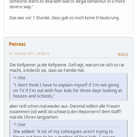
someone starts to deal with bad or illegal behaviour in a more
severe way."
Das war vor 1 Stunde, dazu gab es noch keine Erläuterung.
Peiresc
23. Februar 2017, 09:08:15
#622
Die Kellyanne: ja die Kellyanne. Gefragt, warum sie sich so rar
macht, entdeckt sie, dass sie Familie hat:
Zitat
"I don't think I have to explain myself if I'm not going
on TV if I'm out with four kids for three days looking at
houses and schools,"
aber teilt schon mal wieder aus. Diesmal sollten alle Frauen
zusammen (ob weiß ob schwarz) den Reportern? dem Staff?
mal die Ohren langziehen:
Zitat
She added: "A lot of my colleagues aren't trying to
figure out how to be a mother of four kids, I assure