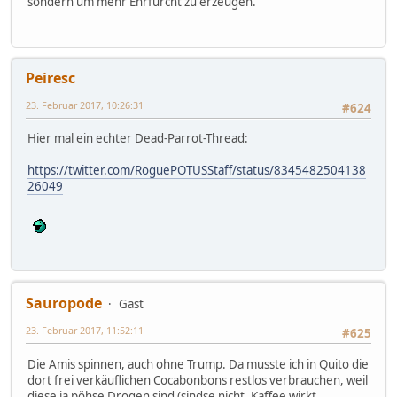
sondern um mehr Ehrfurcht zu erzeugen.
Peiresc
23. Februar 2017, 10:26:31
#624
Hier mal ein echter Dead-Parrot-Thread:
https://twitter.com/RoguePOTUSStaff/status/8345482504138
26049
Sauropode
Gast
23. Februar 2017, 11:52:11
#625
Die Amis spinnen, auch ohne Trump. Da musste ich in Quito die
dort frei verkäuflichen Cocabonbons restlos verbrauchen, weil
diese ja pöhse Drogen sind (sindse nicht, Kaffee wirkt