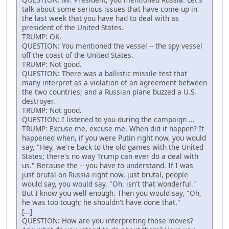
talk about some serious issues that have come up in
the last week that you have had to deal with as
president of the United States.
TRUMP: OK.
QUESTION: You mentioned the vessel -- the spy vessel
off the coast of the United States.
TRUMP: Not good.
QUESTION: There was a ballistic missile test that
many interpret as a violation of an agreement between
the two countries; and a Russian plane buzzed a U.S.
destroyer.
TRUMP: Not good.
QUESTION: I listened to you during the campaign ...
TRUMP: Excuse me, excuse me. When did it happen? It
happened when, if you were Putin right now, you would
say, "Hey, we're back to the old games with the United
States; there's no way Trump can ever do a deal with
us." Because the -- you have to understand. If I was
just brutal on Russia right now, just brutal, people
would say, you would say, "Oh, isn't that wonderful."
But I know you well enough. Then you would say, "Oh,
he was too tough; he shouldn't have done that."
[...]
QUESTION: How are you interpreting those moves?