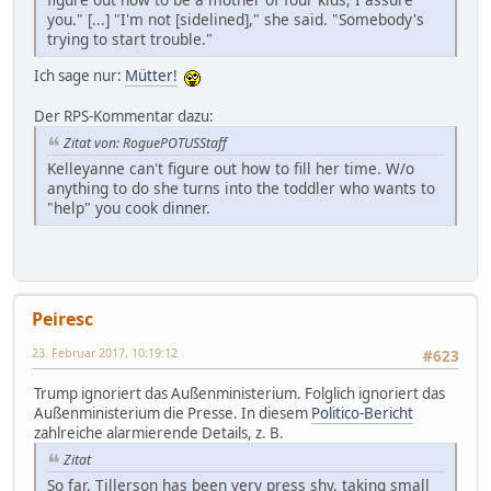
you." [...] "I'm not [sidelined]," she said. "Somebody's
trying to start trouble."
Ich sage nur:
Mütter!
Der RPS-Kommentar dazu:
Zitat von: RoguePOTUSStaff
Kelleyanne can't figure out how to fill her time. W/o
anything to do she turns into the toddler who wants to
"help" you cook dinner.
Peiresc
23. Februar 2017, 10:19:12
#623
Trump ignoriert das Außenministerium. Folglich ignoriert das
Außenministerium die Presse. In diesem
Politico-Bericht
zahlreiche alarmierende Details, z. B.
Zitat
So far, Tillerson has been very press shy, taking small