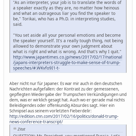
"As an interpreter, your job is to translate the words of
a speaker exactly as they are, no matter how heinous
and what an outrageous liar you find the speaker to
be," Torikai, who has a Ph.D. in interpreting studies,
said.
"You set aside all your personal emotions and become
the speaker yourself. It's a really tough thing, not being
allowed to demonstrate your own judgment about
what is right and what is wrong. And that's why I quit."
http://www.japantimes.co.jp/news/2017/02/17/national
/japans-interpreters-struggle-to-make-sense-of-trump-
speeches/#.WKvfo9I1-t-
Aber nicht nur für Japaner. Es war mir auch in den deutschen
Nachrichten aufgefallen: der Kontrast zu der gemessenen,
gepflegten Wiedergabe der Trumpschen Verkündigungen und
dem, was er wirklich gesagt hat. Auch wo er gerade mal nichts
Beleidigendes oder offenkundig Absurdes sagt. Hier ein
Schnipsel aus seinem vorletzten Fieberdelir:
http://edition.cnn.com/2017/02/16/politics/donald-trump-
news-conference-transcript/
Zitat
QUESTION: Mr. President, you mentioned Russia. Let's