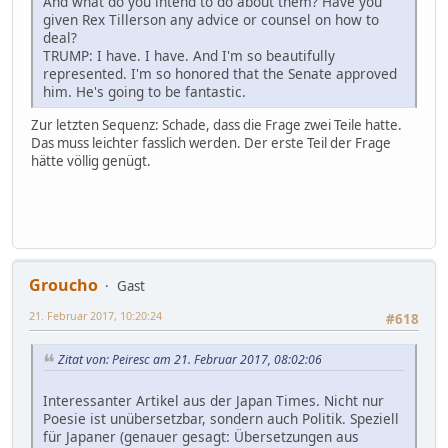
And what do you intend to do about them? Have you
given Rex Tillerson any advice or counsel on how to
deal?
TRUMP: I have. I have. And I'm so beautifully
represented. I'm so honored that the Senate approved
him. He's going to be fantastic.
Zur letzten Sequenz: Schade, dass die Frage zwei Teile hatte.
Das muss leichter fasslich werden. Der erste Teil der Frage
hätte völlig genügt.
Groucho
Gast
21. Februar 2017, 10:20:24
#618
Zitat von: Peiresc am 21. Februar 2017, 08:02:06
Interessanter Artikel aus der Japan Times. Nicht nur
Poesie ist unübersetzbar, sondern auch Politik. Speziell
für Japaner (genauer gesagt: Übersetzungen aus