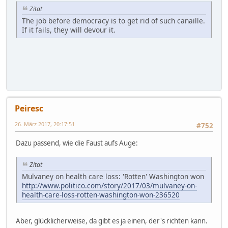
Zitat
The job before democracy is to get rid of such canaille.
If it fails, they will devour it.
Peiresc
26. März 2017, 20:17:51
#752
Dazu passend, wie die Faust aufs Auge:
Zitat
Mulvaney on health care loss: 'Rotten' Washington won
http://www.politico.com/story/2017/03/mulvaney-on-
health-care-loss-rotten-washington-won-236520
Aber, glücklicherweise, da gibt es ja einen, der's richten kann.