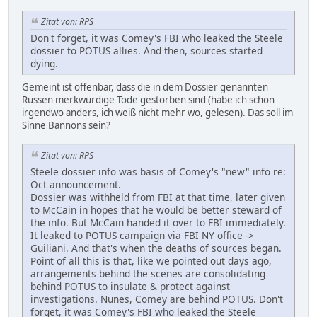
Zitat von: RPS
Don't forget, it was Comey's FBI who leaked the Steele
dossier to POTUS allies. And then, sources started
dying.
Gemeint ist offenbar, dass die in dem Dossier genannten
Russen merkwürdige Tode gestorben sind (habe ich schon
irgendwo anders, ich weiß nicht mehr wo, gelesen). Das soll im
Sinne Bannons sein?
Zitat von: RPS
Steele dossier info was basis of Comey's "new" info re:
Oct announcement.
Dossier was withheld from FBI at that time, later given
to McCain in hopes that he would be better steward of
the info. But McCain handed it over to FBI immediately.
It leaked to POTUS campaign via FBI NY office ->
Guiliani. And that's when the deaths of sources began.
Point of all this is that, like we pointed out days ago,
arrangements behind the scenes are consolidating
behind POTUS to insulate & protect against
investigations. Nunes, Comey are behind POTUS. Don't
forget, it was Comey's FBI who leaked the Steele