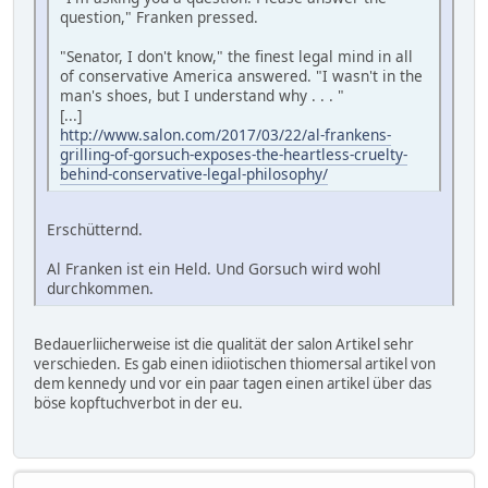
question," Franken pressed.
"Senator, I don't know," the finest legal mind in all
of conservative America answered. "I wasn't in the
man's shoes, but I understand why . . . "
[...]
http://www.salon.com/2017/03/22/al-frankens-
grilling-of-gorsuch-exposes-the-heartless-cruelty-
behind-conservative-legal-philosophy/
Erschütternd.
Al Franken ist ein Held. Und Gorsuch wird wohl
durchkommen.
Bedauerliicherweise ist die qualität der salon Artikel sehr
verschieden. Es gab einen idiiotischen thiomersal artikel von
dem kennedy und vor ein paar tagen einen artikel über das
böse kopftuchverbot in der eu.