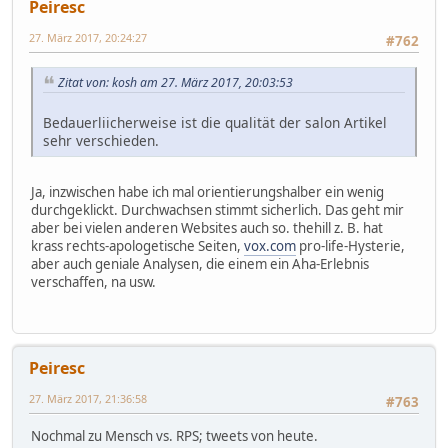
Peiresc
27. März 2017, 20:24:27
#762
Zitat von: kosh am 27. März 2017, 20:03:53
Bedauerliicherweise ist die qualität der salon Artikel
sehr verschieden.
Ja, inzwischen habe ich mal orientierungshalber ein wenig
durchgeklickt. Durchwachsen stimmt sicherlich. Das geht mir
aber bei vielen anderen Websites auch so. thehill z. B. hat
krass rechts-apologetische Seiten,
vox.com
pro-life-Hysterie,
aber auch geniale Analysen, die einem ein Aha-Erlebnis
verschaffen, na usw.
Peiresc
27. März 2017, 21:36:58
#763
Nochmal zu Mensch vs. RPS; tweets von heute.