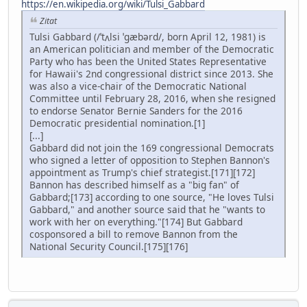
https://en.wikipedia.org/wiki/Tulsi_Gabbard
Zitat
Tulsi Gabbard (/ˈtʌlsi ˈɡæbərd/, born April 12, 1981) is
an American politician and member of the Democratic
Party who has been the United States Representative
for Hawaii's 2nd congressional district since 2013. She
was also a vice-chair of the Democratic National
Committee until February 28, 2016, when she resigned
to endorse Senator Bernie Sanders for the 2016
Democratic presidential nomination.[1]
[...]
Gabbard did not join the 169 congressional Democrats
who signed a letter of opposition to Stephen Bannon's
appointment as Trump's chief strategist.[171][172]
Bannon has described himself as a "big fan" of
Gabbard;[173] according to one source, "He loves Tulsi
Gabbard," and another source said that he "wants to
work with her on everything."[174] But Gabbard
cosponsored a bill to remove Bannon from the
National Security Council.[175][176]