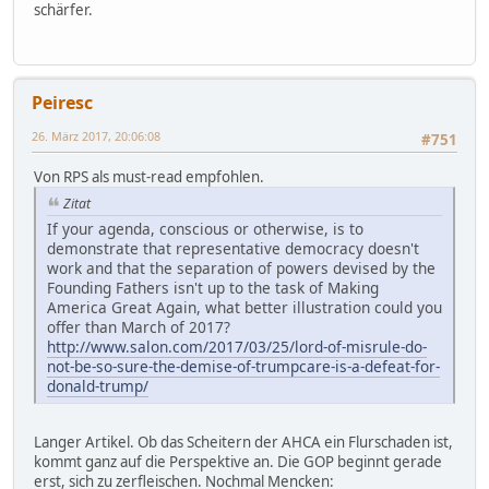
schärfer.
Peiresc
26. März 2017, 20:06:08
#751
Von RPS als must-read empfohlen.
Zitat
If your agenda, conscious or otherwise, is to
demonstrate that representative democracy doesn't
work and that the separation of powers devised by the
Founding Fathers isn't up to the task of Making
America Great Again, what better illustration could you
offer than March of 2017?
http://www.salon.com/2017/03/25/lord-of-misrule-do-
not-be-so-sure-the-demise-of-trumpcare-is-a-defeat-for-
donald-trump/
Langer Artikel. Ob das Scheitern der AHCA ein Flurschaden ist,
kommt ganz auf die Perspektive an. Die GOP beginnt gerade
erst, sich zu zerfleischen. Nochmal Mencken: