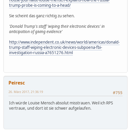
house-journalist-louise-mensch-explains-how-the-russia-
trump-probe-is-coming-to-a-head/
Sie scheint das ganz richtig zu sehen.
'Donald Trump's staff 'wiping their electronic devices' in
anticipation of giving evidence'
http://www.independent.co.uk/news/world/americas/donald-
trump-staff-wiping-electronic-devices-subpoena-fbi-
investigation-russia-a7651276.html
Peiresc
26. März 2017, 21:36:19
#755
Ich würde Louise Mensch absolut misstrauen. Weil ich RPS
vertraue, und dort ist sie schwer aufgelaufen.