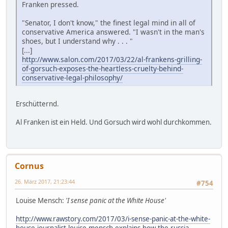
Franken pressed.
"Senator, I don't know," the finest legal mind in all of
conservative America answered. "I wasn't in the man's
shoes, but I understand why . . . "
[...]
http://www.salon.com/2017/03/22/al-frankens-grilling-
of-gorsuch-exposes-the-heartless-cruelty-behind-
conservative-legal-philosophy/
Erschütternd.
Al Franken ist ein Held. Und Gorsuch wird wohl durchkommen.
Cornus
26. März 2017, 21:23:44
#754
Louise Mensch:
'I sense panic at the White House'
http://www.rawstory.com/2017/03/i-sense-panic-at-the-white-