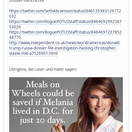
Dossier-Geschichte
https://twitter.com/SethAbramson/status/846135383129772
032
https://twitter.com/RoguePOTUSStaff/status/8464692992587
53026
https://twitter.com/RoguePOTUSStaff/status/8464697237852
48770
http://www.independent.co.uk/news/world/americas/donald-
trump-russia-dossier-file-investigation-hacking-christopher-
steele-mi6-a7526901.html
Übrigens, die Loser und Hater sagen: