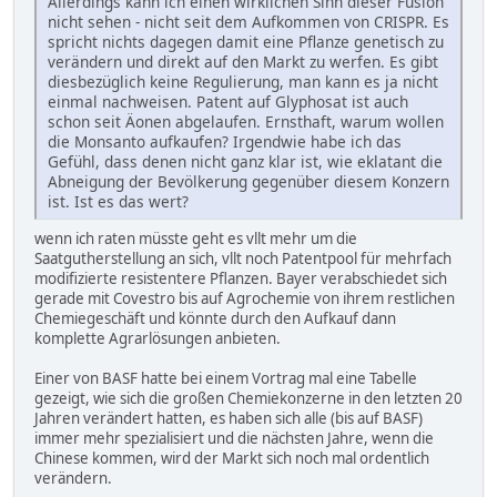
Allerdings kann ich einen wirklichen Sinn dieser Fusion
nicht sehen - nicht seit dem Aufkommen von CRISPR. Es
spricht nichts dagegen damit eine Pflanze genetisch zu
verändern und direkt auf den Markt zu werfen. Es gibt
diesbezüglich keine Regulierung, man kann es ja nicht
einmal nachweisen. Patent auf Glyphosat ist auch
schon seit Äonen abgelaufen. Ernsthaft, warum wollen
die Monsanto aufkaufen? Irgendwie habe ich das
Gefühl, dass denen nicht ganz klar ist, wie eklatant die
Abneigung der Bevölkerung gegenüber diesem Konzern
ist. Ist es das wert?
wenn ich raten müsste geht es vllt mehr um die
Saatgutherstellung an sich, vllt noch Patentpool für mehrfach
modifizierte resistentere Pflanzen. Bayer verabschiedet sich
gerade mit Covestro bis auf Agrochemie von ihrem restlichen
Chemiegeschäft und könnte durch den Aufkauf dann
komplette Agrarlösungen anbieten.
Einer von BASF hatte bei einem Vortrag mal eine Tabelle
gezeigt, wie sich die großen Chemiekonzerne in den letzten 20
Jahren verändert hatten, es haben sich alle (bis auf BASF)
immer mehr spezialisiert und die nächsten Jahre, wenn die
Chinese kommen, wird der Markt sich noch mal ordentlich
verändern.