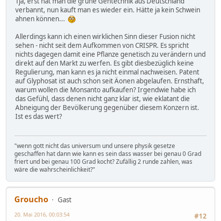
Tja, erst hat man die grüne Gentechnik aus Deutschland
verbannt, nun kauft man es wieder ein. Hätte ja kein Schwein
ahnen können...
Allerdings kann ich einen wirklichen Sinn dieser Fusion nicht
sehen - nicht seit dem Aufkommen von CRISPR. Es spricht
nichts dagegen damit eine Pflanze genetisch zu verändern und
direkt auf den Markt zu werfen. Es gibt diesbezüglich keine
Regulierung, man kann es ja nicht einmal nachweisen. Patent
auf Glyphosat ist auch schon seit Äonen abgelaufen. Ernsthaft,
warum wollen die Monsanto aufkaufen? Irgendwie habe ich
das Gefühl, dass denen nicht ganz klar ist, wie eklatant die
Abneigung der Bevölkerung gegenüber diesem Konzern ist.
Ist es das wert?
"wenn gott nicht das universum und unsere physik gesetze
geschaffen hat dann wie kann es sein dass wasser bei genau 0 Grad
friert und bei genau 100 Grad kocht? Zufällig 2 runde zahlen, was
wäre die wahrscheinlichkeit?"
Groucho
Gast
20. Mai 2016, 00:03:54
#12