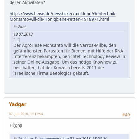
deren Aktivitäten?
https://www.heise.de/newsticker/meldung/Gentechnik-
Monsanto-will-die-Honigbiene-retten-1918971.html
Zitat
19.07.2013
[...]
Der Agroriese Monsanto will die Varroa-Milbe, den
gefährlichsten Parasiten für Bienen, mit Hilfe der RNA-
Interferenz bekämpfen, berichtet Technology Review in
seiner Online-Ausgabe. Um das nötige Knowhow zu
beschaffen, hat der Konzern bereits 2011 die
israelische Firma Beeologics gekauft.
Yadgar
07. Juli 2018, 13:17:54
#49
Hi(gh)!
Zitat von: Schwuppdiwupp am 02. Juli 2018, 18:53:20