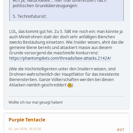
Ach ja, Naturideale... hier mal differenziert nach
politischen Grundüberzeugungen:
5. Technofuturist:
LOL, das kommt gut hin. Zu 5. fällt mir noch ein: man könnte ja
auch Minidrohnen statt der doch sehr anfälligen Bienchen
zwecks Bestäubung einsetzen. Wie Insider wissen, ahnt das die
gemeine Biene bereits und attackiert massiv aus diesem
Grunde vorsorgend die maschinelle Konkurrenz:
https://phantompilots.com/threads/bee-attacks.21424/
(Wie die Hochintelligenten unter den Insidern wissen, sind
Drohnen wahrscheinlich der Hauptfaktor für das inexistente
Bienensterben. Ganze Völkerschaften werden bei diesen
Attacken nämlich geschreddert
)
Wollte ich nur mal gesagt haben!
Purple Tentacle
02. Juli 2018, 18:53:20
#47