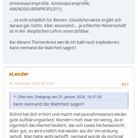
(Aminosäurenprofile. Aminosäurenprofile,
AMINOSÄURENPROFILE!!!!)
... ist echt schädlich für Bienen. Glücklicherweise ergibt sich
daraus gar nichts. Aber ansonsten... ja schlechte Wissenschaft
ist in der skeptischen Lehre unverzichtbar.
Bei diesem Themenkreis werde ich bald noch explodieren.
Kann niemand die Wahrheit sagen?
eLender
06. November 2023, 00:32:52
#51
Zitat von: Zinkspray am 25. Januar 2020, 16:37:36
Kann niemand die Wahrheit sagen?
Böhmi hat dich erhört und macht mal (ausnahmsweise) wieder
gute Aufklärungsarbeit. Wundert mich zwar ein wenig, da er
eigentlich das Klientel bedient, das sich sowas herbeiwünscht.
Aber gut, es wird endlich mal wieder aus der Versenkung
geholt. Man hatte wohl gehofft, niemand würde da nochmal