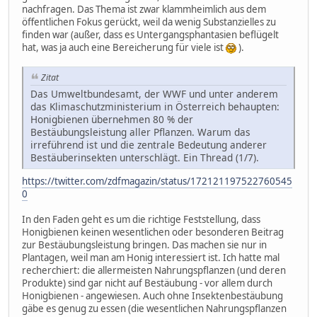
nachfragen. Das Thema ist zwar klammheimlich aus dem
öffentlichen Fokus gerückt, weil da wenig Substanzielles zu
finden war (außer, dass es Untergangsphantasien beflügelt
hat, was ja auch eine Bereicherung für viele ist
).
Zitat
Das Umweltbundesamt, der WWF und unter anderem
das Klimaschutzministerium in Österreich behaupten:
Honigbienen übernehmen 80 % der
Bestäubungsleistung aller Pflanzen. Warum das
irreführend ist und die zentrale Bedeutung anderer
Bestäuberinsekten unterschlägt. Ein Thread (1/7).
https://twitter.com/zdfmagazin/status/172121197522760545
0
In den Faden geht es um die richtige Feststellung, dass
Honigbienen keinen wesentlichen oder besonderen Beitrag
zur Bestäubungsleistung bringen. Das machen sie nur in
Plantagen, weil man am Honig interessiert ist. Ich hatte mal
recherchiert: die allermeisten Nahrungspflanzen (und deren
Produkte) sind gar nicht auf Bestäubung - vor allem durch
Honigbienen - angewiesen. Auch ohne Insektenbestäubung
gäbe es genug zu essen (die wesentlichen Nahrungspflanzen