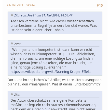
31. Mai 2014, 14:30:52
#15
Zitat von: Abe81 am 31. Mai 2014, 14:04:47
Aber ich verstehe nicht, wie dieser wissenschaftlich
unterbestimmte Begriff je anders benutzt wurde. Was
ist denn sein 'eigentlicher' Inhalt?
Zitat
,,Wenn jemand inkompetent ist, dann kann er nicht
wissen, dass er inkompetent ist. [...] Die Fähigkeiten,
die man braucht, um eine richtige Lösung zu finden,
[sind] genau jene Fähigkeiten, die man braucht, um
eine richtige Lösung zu erkennen."
http://de.wikipedia.org/wiki/Dunning-Kruger-Effekt
Dort, und im englischen WP-Artikel, weitere Literaturangaben
bis hin zu den Primärquellen. Was ist daran ,,unterbestimmt"?
Zitat
Der Autor überschätzt seine eigene Kompetenz
maßlos, er legt ein recht starres Erkenntnisraster an,
nach dem er einfach nur abwatscht, was nicht seiner