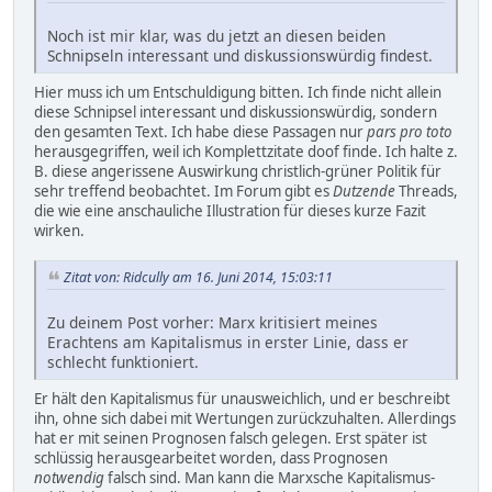
Noch ist mir klar, was du jetzt an diesen beiden
Schnipseln interessant und diskussionswürdig findest.
Hier muss ich um Entschuldigung bitten. Ich finde nicht allein
diese Schnipsel interessant und diskussionswürdig, sondern
den gesamten Text. Ich habe diese Passagen nur
pars pro toto
herausgegriffen, weil ich Komplettzitate doof finde. Ich halte z.
B. diese angerissene Auswirkung christlich-grüner Politik für
sehr treffend beobachtet. Im Forum gibt es
Dutzende
Threads,
die wie eine anschauliche Illustration für dieses kurze Fazit
wirken.
Zitat von: Ridcully am 16. Juni 2014, 15:03:11
Zu deinem Post vorher: Marx kritisiert meines
Erachtens am Kapitalismus in erster Linie, dass er
schlecht funktioniert.
Er hält den Kapitalismus für unausweichlich, und er beschreibt
ihn, ohne sich dabei mit Wertungen zurückzuhalten. Allerdings
hat er mit seinen Prognosen falsch gelegen. Erst später ist
schlüssig herausgearbeitet worden, dass Prognosen
notwendig
falsch sind. Man kann die Marxsche Kapitalismus-