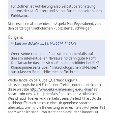
Für Zöllner ist Aufklärung also Selbstüberschätzung
seitens der ›Aufklärer‹ und Selbsttäuschung seitens des
Publikums.
Man lese einmal unter diesem Aspekt Paul Feyerabend, von
den derzeitigen katholischen Publizisten zu schweigen.
Übrigens:
Zitat von: Ridcully am 31. Mai 2014, 11:57:41
Wenn seine restlichen Publikationen ebenfalls auf
diesem intellektuellen Niveau sind dann gute Nacht.
Die Tatsache dass er sich z.B. nicht entblödet bei EIKEs
Klimaspinnerseite über "linksökologischen UN-Eliten"
auszulassen lässt Schlimmes befürchten.
Weder lande ich bei Gugel ,,Gerhard Engel" +
,,linksökologische UN-Elite" einen Treffer, noch outet sich mir
diese website
http://www.eike-klima-energie.eu/klima/
als
Sprachrohr des G. E. – jedenfalls finde ich den Artikel nicht.
Was ich auch tue, es wird verkehrt sein. Vielleicht hast Du die
Suchbegriffe auch gleich in eine Dir genehme Sprache
übersetzt, um mir die Bewertung zu erleichtern. Auf jeden Fall
aber: wenn ich sage, ,,wo steht denn das", dann kannst Du