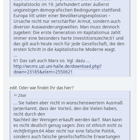
Kapitalstocks im 19. Jahrhundert unter äußerst
ungünstigen demografischen Bedingungen stattfand:
Europa litt unter einer Bevölkerungsexplosion –
Ursache nicht nur verschärfter Armut, sondern auch
diverser Auswanderungswellen. Man muss dennoch
zugeben: Die erste Generation im Kapitalismus zahlt
immer eine besonders harte Investitionszeche;61 und
das gilt auch heute noch für jede Gesellschaft, die den
ersten Schritt in die kapitalistische Moderne wagt.
...
61 Das sah auch Marx so. Vgl. dazu ...
http://wcms.uzi.uni-halle.de/download.php?
down=23185&elem=2550621
edit
. Oder wie findet Ihr das hier?
Zitat
... Sie haben aber nicht in wünschenswertem Ausmaß
(an)erkannt, dass der Vorteil, den die Vielen haben,
nicht durch den
Nachteil der Wenigen erkauft werden darf. Man kann
es nicht deutlich genug sagen:
Dies ist ethisch nicht zu
rechtfertigen.
64 Aber nicht nur eine falsche Politik,
sondern auch falsche gesellschaftliche Erwartungen