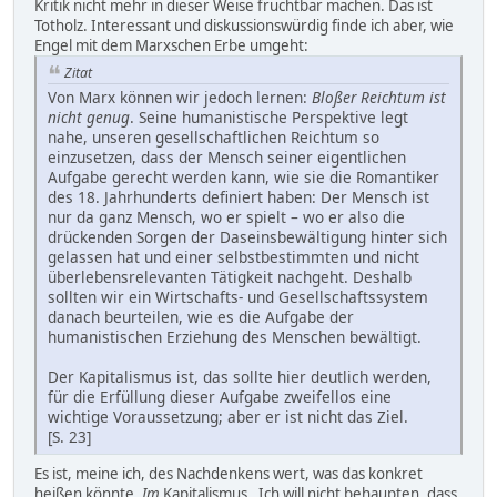
Kritik nicht mehr in dieser Weise fruchtbar machen. Das ist
Totholz. Interessant und diskussionswürdig finde ich aber, wie
Engel mit dem Marxschen Erbe umgeht:
Zitat
Von Marx können wir jedoch lernen:
Bloßer Reichtum ist
nicht genug
. Seine humanistische Perspektive legt
nahe, unseren gesellschaftlichen Reichtum so
einzusetzen, dass der Mensch seiner eigentlichen
Aufgabe gerecht werden kann, wie sie die Romantiker
des 18. Jahrhunderts definiert haben: Der Mensch ist
nur da ganz Mensch, wo er spielt – wo er also die
drückenden Sorgen der Daseinsbewältigung hinter sich
gelassen hat und einer selbstbestimmten und nicht
überlebensrelevanten Tätigkeit nachgeht. Deshalb
sollten wir ein Wirtschafts- und Gesellschaftssystem
danach beurteilen, wie es die Aufgabe der
humanistischen Erziehung des Menschen bewältigt.
Der Kapitalismus ist, das sollte hier deutlich werden,
für die Erfüllung dieser Aufgabe zweifellos eine
wichtige Voraussetzung; aber er ist nicht das Ziel.
[S. 23]
Es ist, meine ich, des Nachdenkens wert, was das konkret
heißen könnte.
Im
Kapitalismus. Ich will nicht behaupten, dass