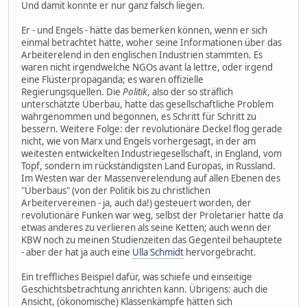
Und damit konnte er nur ganz falsch liegen.
Er - und Engels - hätte das bemerken können, wenn er sich
einmal betrachtet hätte, woher seine Informationen über das
Arbeiterelend in den englischen Industrien stammten. Es
waren nicht irgendwelche NGOs avant la lettre, oder irgend
eine Flüsterpropaganda; es waren offizielle
Regierungsquellen. Die
Politik
, also der so sträflich
unterschätzte Überbau, hatte das gesellschaftliche Problem
wahrgenommen und begonnen, es Schritt für Schritt zu
bessern. Weitere Folge: der revolutionäre Deckel flog gerade
nicht, wie von Marx und Engels vorhergesagt, in der am
weitesten entwickelten Industriegesellschaft, in England, vom
Topf, sondern im rückständigsten Land Europas, in Russland.
Im Westen war der Massenverelendung auf allen Ebenen des
"Überbaus" (von der Politik bis zu christlichen
Arbeitervereinen - ja, auch da!) gesteuert worden, der
revolutionäre Funken war weg, selbst der Proletarier hatte da
etwas anderes zu verlieren als seine Ketten; auch wenn der
KBW noch zu meinen Studienzeiten das Gegenteil behauptete
- aber der hat ja auch eine
Ulla Schmidt
hervorgebracht.
Ein treffliches Beispiel dafür, was schiefe und einseitige
Geschichtsbetrachtung anrichten kann. Übrigens: auch die
Ansicht, (ökonomische) Klassenkämpfe hätten sich