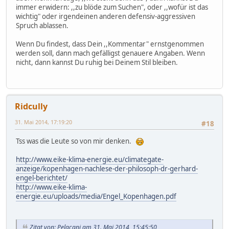
immer erwidern: ,,zu blöde zum Suchen", oder ,,wofür ist das
wichtig" oder irgendeinen anderen defensiv-aggressiven
Spruch ablassen.
Wenn Du findest, dass Dein ,,Kommentar" ernstgenommen
werden soll, dann mach gefälligst genauere Angaben. Wenn
nicht, dann kannst Du ruhig bei Deinem Stil bleiben.
Ridcully
31. Mai 2014, 17:19:20
#18
Tss was die Leute so von mir denken.
http://www.eike-klima-energie.eu/climategate-
anzeige/kopenhagen-nachlese-der-philosoph-dr-gerhard-
engel-berichtet/
http://www.eike-klima-
energie.eu/uploads/media/Engel_Kopenhagen.pdf
Zitat von: Pelacani am 31. Mai 2014, 15:45:50