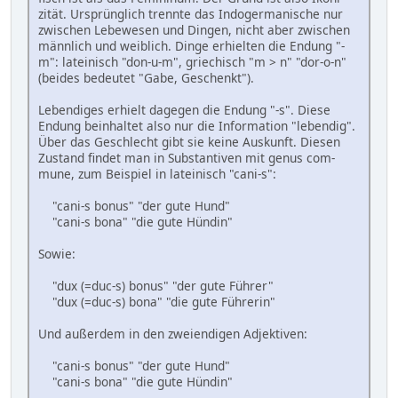
zität. Ur­sprüng­lich trennte das Indo­germa­nische nur
zwischen Lebe­wesen und Din­gen, nicht aber zwi­schen
männ­lich und weib­lich. Dinge er­hiel­ten die En­dung "-
m": latei­nisch "don-u-m", griechisch "m > n" "dor-o-n"
(bei­des bedeu­tet "Gabe, Geschenkt").
Lebendiges erhielt dagegen die Endung "-s". Diese
Endung be­inhal­tet also nur die In­forma­tion "leben­dig".
Über das Geschlecht gibt sie kei­ne Aus­kunft. Die­sen
Zu­stand findet man in Sub­stanti­ven mit genus com­
mune, zum Bei­spiel in latei­nisch "cani-s":
"cani-s bonus" "der gute Hund"
"cani-s bona" "die gute Hündin"
Sowie:
"dux (=duc-s) bonus" "der gute Führer"
"dux (=duc-s) bona" "die gute Führerin"
Und außerdem in den zweiendigen Adjektiven:
"cani-s bonus" "der gute Hund"
"cani-s bona" "die gute Hündin"