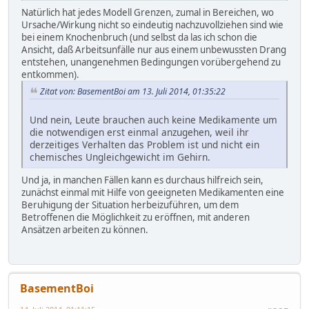
Natürlich hat jedes Modell Grenzen, zumal in Bereichen, wo
Ursache/Wirkung nicht so eindeutig nachzuvollziehen sind wie
bei einem Knochenbruch (und selbst da las ich schon die
Ansicht, daß Arbeitsunfälle nur aus einem unbewussten Drang
entstehen, unangenehmen Bedingungen vorübergehend zu
entkommen).
Zitat von: BasementBoi am 13. Juli 2014, 01:35:22
Und nein, Leute brauchen auch keine Medikamente um
die notwendigen erst einmal anzugehen, weil ihr
derzeitiges Verhalten das Problem ist und nicht ein
chemisches Ungleichgewicht im Gehirn.
Und ja, in manchen Fällen kann es durchaus hilfreich sein,
zunächst einmal mit Hilfe von geeigneten Medikamenten eine
Beruhigung der Situation herbeizuführen, um dem
Betroffenen die Möglichkeit zu eröffnen, mit anderen
Ansätzen arbeiten zu können.
BasementBoi