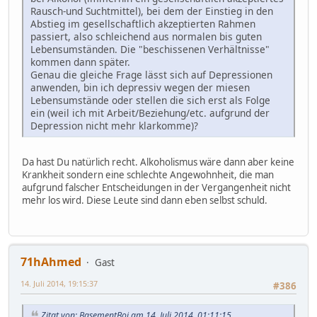
Rausch-und Suchtmittel), bei dem der Einstieg in den
Abstieg im gesellschaftlich akzeptierten Rahmen
passiert, also schleichend aus normalen bis guten
Lebensumständen. Die "beschissenen Verhältnisse"
kommen dann später.
Genau die gleiche Frage lässt sich auf Depressionen
anwenden, bin ich depressiv wegen der miesen
Lebensumstände oder stellen die sich erst als Folge
ein (weil ich mit Arbeit/Beziehung/etc. aufgrund der
Depression nicht mehr klarkomme)?
Da hast Du natürlich recht. Alkoholismus wäre dann aber keine
Krankheit sondern eine schlechte Angewohnheit, die man
aufgrund falscher Entscheidungen in der Vergangenheit nicht
mehr los wird. Diese Leute sind dann eben selbst schuld.
71hAhmed
Gast
14. Juli 2014, 19:15:37
#386
Zitat von: BasementBoi am 14. Juli 2014, 01:11:15