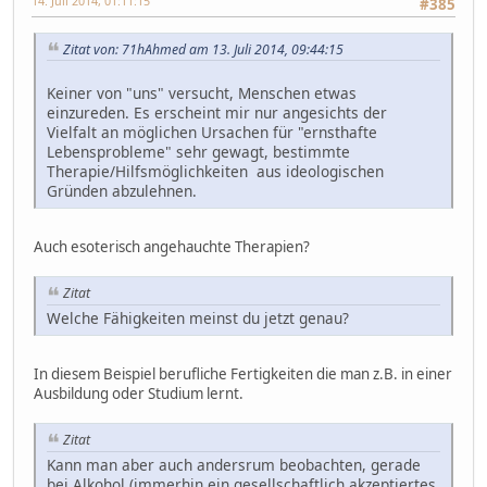
14. Juli 2014, 01:11:15
#385
Zitat von: 71hAhmed am 13. Juli 2014, 09:44:15
Keiner von "uns" versucht, Menschen etwas
einzureden. Es erscheint mir nur angesichts der
Vielfalt an möglichen Ursachen für "ernsthafte
Lebensprobleme" sehr gewagt, bestimmte
Therapie/Hilfsmöglichkeiten aus ideologischen
Gründen abzulehnen.
Auch esoterisch angehauchte Therapien?
Zitat
Welche Fähigkeiten meinst du jetzt genau?
In diesem Beispiel berufliche Fertigkeiten die man z.B. in einer
Ausbildung oder Studium lernt.
Zitat
Kann man aber auch andersrum beobachten, gerade
bei Alkohol (immerhin ein gesellschaftlich akzeptiertes