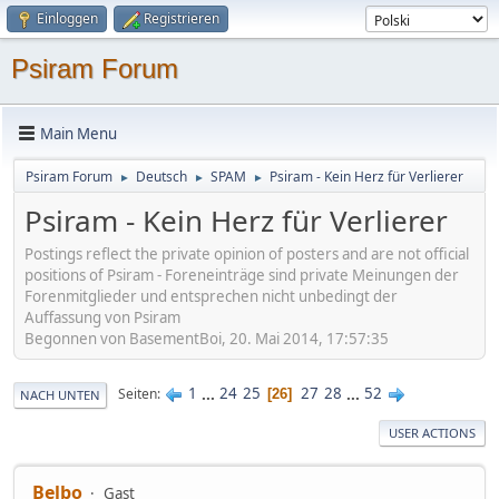
Einloggen
Registrieren
Psiram Forum
Main Menu
Psiram Forum
Deutsch
SPAM
Psiram - Kein Herz für Verlierer
►
►
►
Psiram - Kein Herz für Verlierer
Postings reflect the private opinion of posters and are not official
positions of Psiram - Foreneinträge sind private Meinungen der
Forenmitglieder und entsprechen nicht unbedingt der
Auffassung von Psiram
Begonnen von BasementBoi, 20. Mai 2014, 17:57:35
1
...
24
25
27
28
...
52
Seiten
26
NACH UNTEN
USER ACTIONS
Belbo
Gast