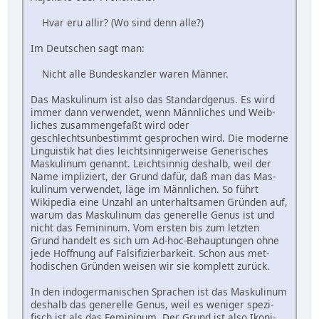
Hvar eru allir? (Wo sind denn alle?)
Im Deutschen sagt man:
Nicht alle Bundeskanzler waren Männer.
Das Maskulinum ist also das Standard­genus. Es wird
im­mer dann ver­wen­det, wenn Männ­liches und Weib­
liches zu­sam­men­gefaßt wird oder
geschlechtsunbestimmt gesprochen wird. Die moderne
Linguistik hat dies leicht­sinniger­weise Generi­sches
Masku­linum ge­nannt. Leicht­sinnig des­halb, weil der
Name im­pli­ziert, der Grund dafür, daß man das Mas­
kuli­num ver­wen­det, läge im Männ­lichen. So führt
Wikipedia eine Un­zahl an un­ter­halt­samen Grün­den auf,
warum das Mas­kuli­num das gene­relle Genus ist und
nicht das Femi­ninum. Vom er­sten bis zum letz­ten
Grund han­delt es sich um Ad-hoc-Be­hauptun­gen ohne
jede Hoff­nung auf Fal­si­fi­zier­bar­keit. Schon aus met­
hodi­schen Grün­den wei­sen wir sie kom­plett zu­rück.
In den indogermanischen Sprachen ist das Masku­linum
des­halb das ge­nerel­le Genus, weil es weni­ger spezi­
fisch ist als das Femi­ni­num. Der Grund ist also Ikoni­