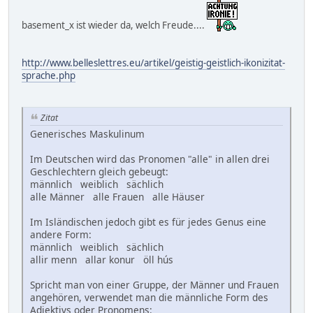
basement_x ist wieder da, welch Freude....
http://www.belleslettres.eu/artikel/geistig-geistlich-ikonizitat-
sprache.php
Zitat
Generisches Maskulinum
Im Deutschen wird das Pro­nomen "alle" in allen drei
Ge­schlech­tern gleich ge­beugt:
männlich weiblich sächlich
alle Männer alle Frauen alle Häuser
Im Isländischen jedoch gibt es für jedes Genus eine
andere Form:
männlich weiblich sächlich
allir menn allar konur öll hús
Spricht man von einer Gruppe, der Männer und Frau­en
an­gehö­ren, ver­wen­det man die männ­liche Form des
Ad­jek­tivs oder Pro­nomens: