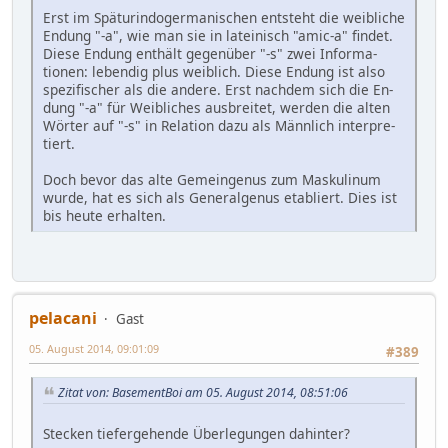
Erst im Späturindo­germanischen entsteht die weib­liche
En­dung "-a", wie man sie in latei­nisch "amic-a" fin­det.
Diese En­dung ent­hält gegen­über "-s" zwei In­forma­
tionen: le­ben­dig plus weib­lich. Diese En­dung ist also
spe­zi­fi­scher als die ande­re. Erst nach­dem sich die En­
dung "-a" für Weib­liches aus­brei­tet, wer­den die al­ten
Wörter auf "-s" in Rela­tion dazu als Männ­lich inter­pre­
tiert.
Doch bevor das alte Ge­mein­genus zum Masku­li­num
wurde, hat es sich als General­genus eta­bliert. Dies ist
bis heute er­hal­ten.
pelacani
Gast
05. August 2014, 09:01:09
#389
Zitat von: BasementBoi am 05. August 2014, 08:51:06
Stecken tiefergehende Überlegungen dahinter?