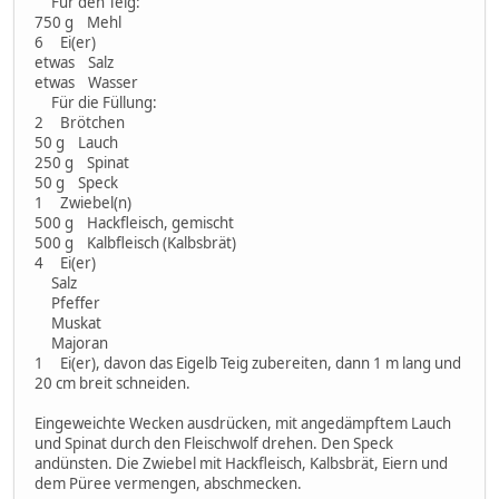
Für den Teig:
750 g Mehl
6 Ei(er)
etwas Salz
etwas Wasser
Für die Füllung:
2 Brötchen
50 g Lauch
250 g Spinat
50 g Speck
1 Zwiebel(n)
500 g Hackfleisch, gemischt
500 g Kalbfleisch (Kalbsbrät)
4 Ei(er)
Salz
Pfeffer
Muskat
Majoran
1 Ei(er), davon das Eigelb Teig zubereiten, dann 1 m lang und
20 cm breit schneiden.
Eingeweichte Wecken ausdrücken, mit angedämpftem Lauch
und Spinat durch den Fleischwolf drehen. Den Speck
andünsten. Die Zwiebel mit Hackfleisch, Kalbsbrät, Eiern und
dem Püree vermengen, abschmecken.