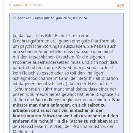
16. Juni 2016, 13:59:16
#75
Zitat von: Eumel am 16. Juni 2016, 05:39:14
Ja, das passt ins Bild. Esoterik, extreme
Ernährungsformen etc. geben eine gute Plattform ab,
um psychische Störungen auszuleben. Sie haben auch
den schönen Nebeneffekt, dass man sich dann nicht
mit den tatsächlichen Ursachen für die eigenen
Probleme auseinandersetzen muss und sich noch dazu
ganz toll fühlen kann, z.B. weil man ja sooo stark ist
kein Fleisch zu essen oder so toll den "heiligen
Schlagmidod channeln" kann (der Begriff Halluzination
ist dagegen negativ besetzt). Auch der Hass auf die
"Schulmedizin" rührt manchmal daher, dass einer der
pösen Schulmediziner es gewagt hat, eine Diagnose zu
stellen und Behandlungsmöglichkeiten anzubieten.
Nur
müsste man dann anfangen, an sich selbst zu
arbeiten und es ist halt viel einfacher, in der
kunterbunten Schwurbelwelt abzutauchen und den
anderen die "Schuld" in die Tasche zu schieben
(also
den Fleischessern, Ärzten, der Pharmaindustrie, den
Medien ...).