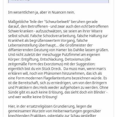
Im wesentlichen ja, aber in Nuancen nein.
Maßgebliche Teile der "Schwurbelwelt" beruhen gerade
darauf, den Betroffenen - und zwar auch den
echt
betroffenen
Schwerkranken - aufzuschwätzen, sie seien an ihrer Misere
selbst schuld. Falsche Schockverarbeitung, falsche Haltung zur
Krankheit als begrüßenswertem Vorgang, falsche
Lebenseinstellung überhaupt... die Großmeister der
diffamierenden Deutung von Hamer bis Dahlke lassen grüßen.
Und nicht zuletzt der meschugge Putzfimmel am eigenen
Körper: Entgiftung, Entschlackung, Detoxismus (die
zeitgemäße Form des Exorzismus) mit der Suggestion:
eigentlich bist du ein Stück Dreck. Da muss man, wenn man's
erklären will, noch ein Phänomen hinzunehmen, das ich als
eine Form modernen Flagellantentums bezeichnen würde. Es
ist die Bereitschaft, sich zu erniedrigen, um von den Bringern
und Praktikern des Heils wieder aufgehoben zu werden. Ohne
Sünde gibt es auch keine Erlösung, das sieht doch ein Blinder -
und wer wollte keine Erlösung!
Hier, in der ersatzreligiösen Grundierung, liegen die
gemeinsamen Wurzeln von Heilserwartungen gegenüber
knechtenden Praktiken, ostentativ zur Schau gestellter