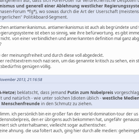
angenehm auf, dass sich Foren-User für verbrecherische Despoten u
nismus und generell einer Ablehnung westlicher Regierungssyst
nasen-Forum *fg*), wo sowas durch die Art der Userschaft (meisten
rgerlichen" Politikboard-Segment.
lichen antiamerikanismus. antiamerikanismus ist auch als begründete und 
gierungssysteme ist eben so sinnig, wie ihre befürwortung. es gibt immer
arnicht. von einer verbindlichen und annerkannten definition mal ganz 
?
der meinungsfreiheit und durch diese voll abgedeckt.
 rechtsextrem noch nazi sein, um das genannte kritisch zu sehen, ein st
sbedürfnis genügen völlig.
. November 2013, 21:16:58
A-Hetze
) beklatscht, dass jemand
Putin zum Nobelpreis
vorgeschlag
lt und natürlich - wie unter solchen Idioten üblich -
westliche Medie
 Menschenfreunde
in den Schmutz zu ziehen.
hlimm. ich persönlich bin ein großer fan der world-domination-tour der us 
ensnobelpreis, den er übrigens auch bekommen hat, ungefähr genauso ver
niert sich unterhaltsamer, vielleicht sogar authentischer.
 keine ahnung. die usa foltert auch, ging hier durch alle medien: geheim