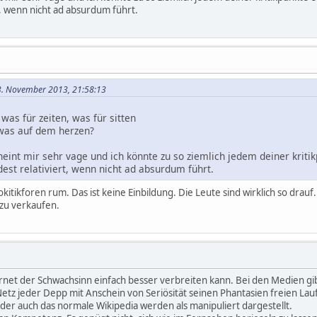
t, wenn nicht ad absurdum führt.
3. November 2013, 21:58:13
 was für zeiten, was für sitten
twas auf dem herzen?
cheint mir sehr vage und ich könnte zu so ziemlich jedem deiner kri
est relativiert, wenn nicht ad absurdum führt.
okitikforen rum. Das ist keine Einbildung. Die Leute sind wirklich so drauf
 zu verkaufen.
ernet der Schwachsinn einfach besser verbreiten kann. Bei den Medien gi
tz jeder Depp mit Anschein von Seriösität seinen Phantasien freien Lauf la
der auch das normale Wikipedia werden als manipuliert dargestellt.