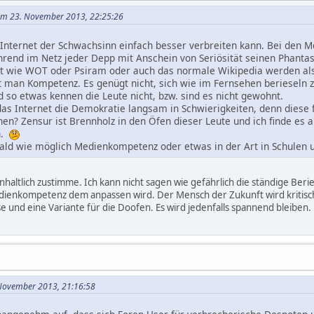
 am 23. November 2013, 22:25:26
 Internet der Schwachsinn einfach besser verbreiten kann. Bei den M
rend im Netz jeder Depp mit Anschein von Seriösität seinen Phantasie
gibt wie WOT oder Psiram oder auch das normale Wikipedia werden als
t man Kompetenz. Es genügt nicht, sich wie im Fernsehen berieseln 
d so etwas kennen die Leute nicht, bzw. sind es nicht gewohnt.
das Internet die Demokratie langsam in Schwierigkeiten, denn diese fu
en? Zensur ist Brennholz in den Öfen dieser Leute und ich finde e
n.
obald wie möglich Medienkompetenz oder etwas in der Art in Schulen 
inhaltlich zustimme. Ich kann nicht sagen wie gefährlich die ständige Beri
dienkompetenz dem anpassen wird. Der Mensch der Zukunft wird kritischer 
e und eine Variante für die Doofen. Es wird jedenfalls spannend bleiben.
. November 2013, 21:16:58