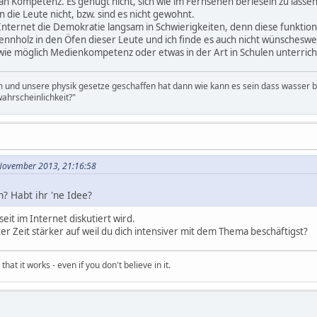
an Kompetenz. Es genügt nicht, sich wie im Fernsehen berieseln zu lassen
die Leute nicht, bzw. sind es nicht gewohnt.
Internet die Demokratie langsam in Schwierigkeiten, denn diese funktionie
nnholz in den Öfen dieser Leute und ich finde es auch nicht wünschesw
ld wie möglich Medienkompetenz oder etwas in der Art in Schulen unterric
m und unsere physik gesetze geschaffen hat dann wie kann es sein dass wasser be
ahrscheinlichkeit?"
. November 2013, 21:16:58
? Habt ihr 'ne Idee?
seit im Internet diskutiert wird.
etzter Zeit stärker auf weil du dich intensiver mit dem Thema beschäftigst?
hat it works - even if you don't believe in it.