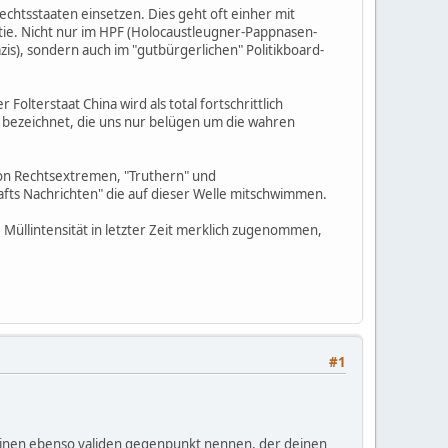
htsstaaten einsetzen. Dies geht oft einher mit
ie. Nicht nur im HPF (Holocaustleugner-Pappnasen-
s), sondern auch im "gutbürgerlichen" Politikboard-
olterstaat China wird als total fortschrittlich
ne bezeichnet, die uns nur belügen um die wahren
 von Rechtsextremen, "Truthern" und
fts Nachrichten" die auf dieser Welle mitschwimmen.
se Müllintensität in letzter Zeit merklich zugenommen,
#1
e einen ebenso validen gegenpunkt nennen, der deinen