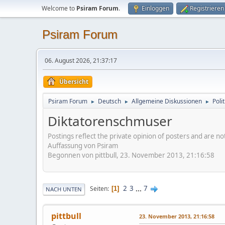
Welcome to
Psiram Forum
.
Einloggen
Registrieren
Psiram Forum
06. August 2026, 21:37:17
Übersicht
Psiram Forum
Deutsch
Allgemeine Diskussionen
Poli
►
►
►
Diktatorenschmuser
Postings reflect the private opinion of posters and are n
Auffassung von Psiram
Begonnen von pittbull, 23. November 2013, 21:16:58
2
3
...
7
Seiten
1
NACH UNTEN
pittbull
23. November 2013, 21:16:58