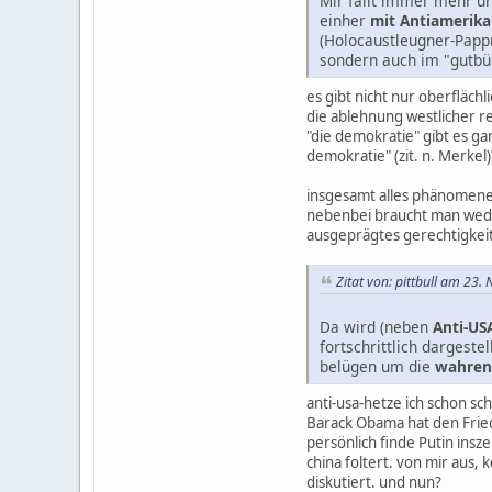
Mir fällt immer mehr un
einher
mit Antiamerika
(Holocaustleugner-Papp
sondern auch im "gutbü
es gibt nicht nur oberfläch
die ablehnung westlicher re
"die demokratie" gibt es g
demokratie" (zit. n. Merkel)
insgesamt alles phänomene 
nebenbei braucht man weder
ausgeprägtes gerechtigkeit
Zitat von: pittbull am 23
Da wird (neben
Anti-US
fortschrittlich dargestel
belügen um die
wahren
anti-usa-hetze ich schon sc
Barack Obama hat den Fried
persönlich finde Putin insze
china foltert. von mir aus,
diskutiert. und nun?