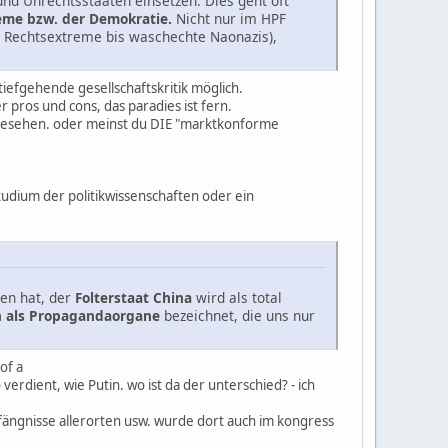
nd Unrechtsstaaten einsetzen. Dies geht oft
eme bzw. der Demokratie.
Nicht nur im HPF
s Rechtsextreme bis waschechte Naonazis),
tiefgehende gesellschaftskritik möglich.
 pros und cons, das paradies ist fern.
abgesehen. oder meinst du DIE "marktkonforme
udium der politikwissenschaften oder ein
en hat, der
Folterstaat China
wird als total
n als Propagandaorgane
bezeichnet, die uns nur
of a
dient, wie Putin. wo ist da der unterschied? - ich
gefängnisse allerorten usw. wurde dort auch im kongress