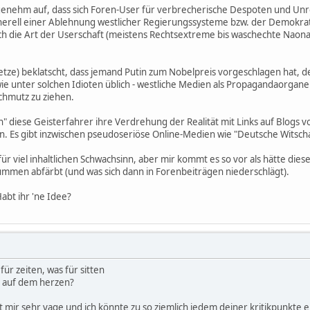
enehm auf, dass sich Foren-User für verbrecherische Despoten und Unrec
erell einer Ablehnung westlicher Regierungssysteme bzw. der Demokrat
h die Art der Userschaft (meistens Rechtsextreme bis waschechte Naonazi
ze) beklatscht, dass jemand Putin zum Nobelpreis vorgeschlagen hat, der F
 wie unter solchen Idioten üblich - westliche Medien als Propagandaorga
hmutz zu ziehen.
n" diese Geisterfahrer ihre Verdrehung der Realität mit Links auf Blogs
 Es gibt inzwischen pseudoseriöse Online-Medien wie "Deutsche Witscha
 für viel inhaltlichen Schwachsinn, aber mir kommt es so vor als hätte die
Dummen abfärbt (und was sich dann in Forenbeiträgen niederschlägt).
abt ihr 'ne Idee?
für zeiten, was für sitten
s auf dem herzen?
int mir sehr vage und ich könnte zu so ziemlich jedem deiner kritikpunkt