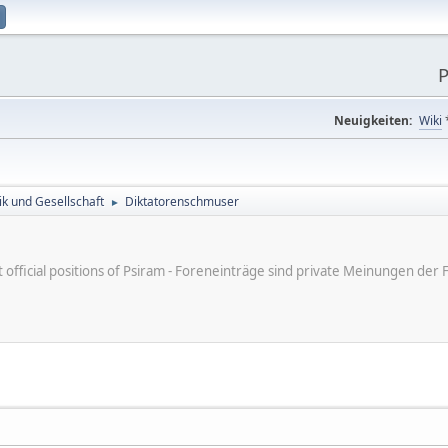
P
Neuigkeiten:
Wiki
tik und Gesellschaft
Diktatorenschmuser
►
ot official positions of Psiram - Foreneinträge sind private Meinungen d