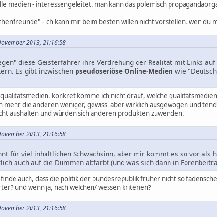
alle medien - interessengeleitet. man kann das polemisch propagandaorg
henfreunde" - ich kann mir beim besten willen nicht vorstellen, wen du 
. November 2013, 21:16:58
egen" diese Geisterfahrer ihre Verdrehung der Realität mit Links au
ern. Es gibt inzwischen
pseudoseriöse Online-Medien
wie "Deutsche
qualitätsmedien. konkret komme ich nicht drauf, welche qualitätsmedien 
en mehr die anderen weniger, gewiss. aber wirklich ausgewogen und tende
cht aushalten und würden sich anderen produkten zuwenden.
. November 2013, 21:16:58
nnt für viel inhaltlichen Schwachsinn, aber mir kommt es so vor als h
ztlich auch auf die Dummen abfärbt (und was sich dann in Forenbeiträ
h finde auch, dass die politik der bundesrepublik früher nicht so fadens
rter? und wenn ja, nach welchen/ wessen kriterien?
. November 2013, 21:16:58