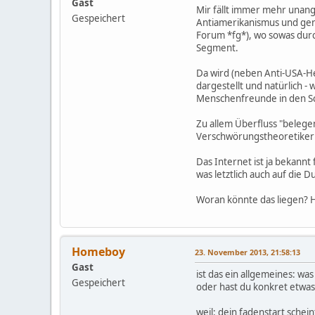
Gast
Mir fällt immer mehr unang
Gespeichert
Antiamerikanismus und gen
Forum *fg*), wo sowas durc
Segment.
Da wird (neben Anti-USA-Het
dargestellt und natürlich -
Menschenfreunde in den Sc
Zu allem Überfluss "belege
Verschwörungstheoretikern.
Das Internet ist ja bekannt
was letztlich auch auf die 
Woran könnte das liegen? H
Homeboy
23. November 2013, 21:58:13
Gast
ist das ein allgemeines: was 
Gespeichert
oder hast du konkret etwa
weil: dein fadenstart sche