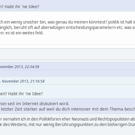
? Habt ihr 'ne Idee?
ich ein wenig unsicher bin, was genau du meinen könntest? politik ist halt
nglich, beruht oft auf aberwitzigen entscheidungsparametern etc. was 
: es ist ein weites feld.
November 2013, 22:34:39
23. November 2013, 21:16:58
en? Habt ihr 'ne Idee?
hon seit im Internet diskutiert wird.
 in letzter Zeit stärker auf weil du dich intensiver mit dem Thema besc
her vernahm ich in den Politikforen eher Neonazis und Rechtspopulisten a
 des Westens, mit nur wenig Berührungspunkten zu den bisherigen Dumm