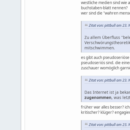
westliche medien sind wie 
buchstaben-blatt nennen?
wer sind die "wahren mensc
Zitat von: pittbull am 23
Zu allem Überfluss "bel
Verschwörungstheoretik
mitschwimmen.
es gibt auch pseudoseriöse 
pseudoseriös sind. die ein
zuschauer womöglich garni
Zitat von: pittbull am 23
Das Internet ist ja beka
zugenommen
, was let
früher war alles besser? ic
kritischer? klüger? engagie
Zitat von: pittbull am 23