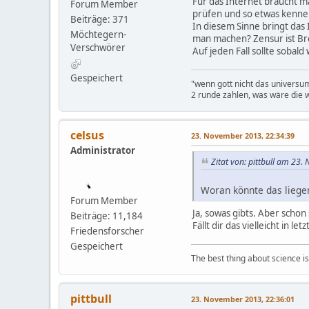
Für das Internet braucht m
Forum Member
prüfen und so etwas kennen 
Beiträge: 371
In diesem Sinne bringt das 
Möchtegern-
man machen? Zensur ist Bre
Verschwörer
Auf jeden Fall sollte soba
Gespeichert
"wenn gott nicht das universu
2 runde zahlen, was wäre die w
celsus
23. November 2013, 22:34:39
Administrator
Zitat von: pittbull am 23
Woran könnte das liegen
Forum Member
Ja, sowas gibts. Aber schon 
Beiträge: 11,184
Fällt dir das vielleicht in l
Friedensforscher
Gespeichert
The best thing about science is t
pittbull
23. November 2013, 22:36:01