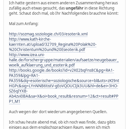
Ich hatte gestern aus einem anderen Zusammenhang heraus
zufällig auch etwas gesucht, das
ungefähr
in diese Richtung
geht. Schaut doch mal, ob Ihr Nachfolgendes brauchne könnt:
Mal zum Anfang:
http://sozmag.soziologie.ch/03/esoterik.xml
http://www.kath-kirche-
kaernten.at/upload/32709_Regina%20Polak%20-
%20Christentum%20und%20Eseoterik.pdf
http://www.izea.uni-
halle.de/forschergruppe/materialien/aufsaetze/neugebauer_
woelk_aufklaerung_und_esoterik.pdf
http://books.google.de/books?id=v2KE2bqFns8C&pg=RA1-
PA359&lpg=RA1-
PA359&dq=esoterische+soziologische&source=bl&ots=zKI9nt
HGPc&sig=LYnNNB6tistV-gEoVQOUCIJk3UU&hl=de&ei=3HO-
SZ6qIYXB-
Ab4zvi0BA&sa=X&oi=book_result&resnum=12&ct=result#PP
P1,M1
Auch wegen der dort wiederum angegebenen Quellen.
Ich schau heute abend mal, ob ich noch was finde, dazu gibts
einiges aus dem englischsprachigen Raum, wenn ich mich