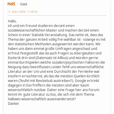
HdS
Gast
17. März 2009, 11:08:30
Hallo,
ich und ein Freund studieren derzeit einen
sozialwissenschaftlichen Master und machen derzeit einen
Schein in einer Statistik-Veranstaltung. Das nette ist, dass das
Thema der ganzen Arbeit völlig frei wählbar ist - solange es mit
den statistischen Methoden ausgewertet werden kann. Wir
haben uns dann einmal große Umfragen angeschaut und
erfreut festgestellt das da auch Fragen zu Aberglauben und
Esoterik drin sind (Datensatz ist Allbus) und würden gerne
einmal durchspielen welche sozialen/psychischen Faktoren die
Neigung dazu beeinflussen.Leider fehlt uns wissenschaftliche
Literatur an der Uni und eine Durchsicht der Fernleihe war
insofern ernüchternd, als das die meisten Quellen kirchlich
waren (Teufel mit Beelzebub austreiben?). Google ertrinkt
dagegen in Eso-Treffern die meisten sind aber kaum
wissenschfatlich nutzbar. Daher eine Frage hier ans Forum:
Kennt ihr gute Literatur zu Eso, die sich mit dem Thema
halbwes wissenschaftlich auseinandersetzt?
Danke!