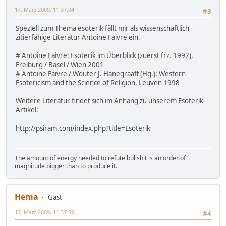
17. März 2009, 11:37:04
#3
Speziell zum Thema esoterik fällt mir als wissenschaftlich
zitierfähige Literatur Antoine Faivre ein.
# Antoine Faivre: Esoterik im Überblick (zuerst frz. 1992),
Freiburg / Basel / Wien 2001
# Antoine Faivre / Wouter J. Hanegraaff (Hg.): Western
Esotericism and the Science of Religion, Leuven 1998
Weitere Literatur findet sich im Anhang zu unserem Esoterik-
Artikel:
http://psiram.com/index.php?title=Esoterik
The amount of energy needed to refute bullshit is an order of
magnitude bigger than to produce it.
Hema
Gast
17. März 2009, 11:37:59
#4