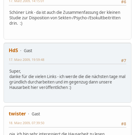
17. März 2009, 14:15:01
#6
Schöner Link - da ist auch die Zusammenfassung der kleinen
Studie zur Disposition von Sekten-/Psycho-/Esokultbeitritten
drin. :)
HdS
Gast
17. März 2009, 19:59:48
#7
Super,
danke für die vielen Links - ich werde die die nächsten tage mal
gründlich durcharbeiten und im gegenzug dann unsere
Hausarbeit hier veröffentlichen :)
twister
Gast
18. März 2009, 07:39:50
#8
oja, ich bin sehr interessiert die Hausarbeit zu lesen.