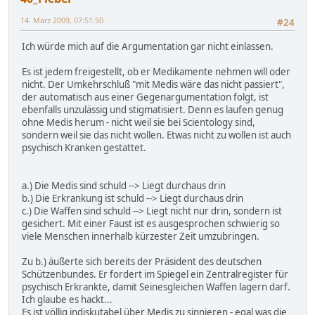
14. März 2009, 07:51:50
#24
Ich würde mich auf die Argumentation gar nicht einlassen.
Es ist jedem freigestellt, ob er Medikamente nehmen will oder
nicht. Der Umkehrschluß "mit Medis wäre das nicht passiert",
der automatisch aus einer Gegenargumentation folgt, ist
ebenfalls unzulässig und stigmatisiert. Denn es laufen genug
ohne Medis herum - nicht weil sie bei Scientology sind,
sondern weil sie das nicht wollen. Etwas nicht zu wollen ist auch
psychisch Kranken gestattet.
a.) Die Medis sind schuld --> Liegt durchaus drin
b.) Die Erkrankung ist schuld --> Liegt durchaus drin
c.) Die Waffen sind schuld --> Liegt nicht nur drin, sondern ist
gesichert. Mit einer Faust ist es ausgesprochen schwierig so
viele Menschen innerhalb kürzester Zeit umzubringen.
Zu b.) äußerte sich bereits der Präsident des deutschen
Schützenbundes. Er fordert im Spiegel ein Zentralregister für
psychisch Erkrankte, damit Seinesgleichen Waffen lagern darf.
Ich glaube es hackt...
Es ist völlig indiskutabel über Medis zu sinnieren - egal was die