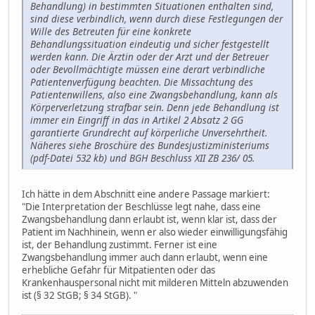
Behandlung) in bestimmten Situationen enthalten sind,
sind diese verbindlich, wenn durch diese Festlegungen der
Wille des Betreuten für eine konkrete
Behandlungssituation eindeutig und sicher festgestellt
werden kann. Die Ärztin oder der Arzt und der Betreuer
oder Bevollmächtigte müssen eine derart verbindliche
Patientenverfügung beachten. Die Missachtung des
Patientenwillens, also eine Zwangsbehandlung, kann als
Körperverletzung strafbar sein. Denn jede Behandlung ist
immer ein Eingriff in das in Artikel 2 Absatz 2 GG
garantierte Grundrecht auf körperliche Unversehrtheit.
Näheres siehe Broschüre des Bundesjustizministeriums
(pdf-Datei 532 kb) und BGH Beschluss XII ZB 236/ 05.
Ich hätte in dem Abschnitt eine andere Passage markiert:
"Die Interpretation der Beschlüsse legt nahe, dass eine
Zwangsbehandlung dann erlaubt ist, wenn klar ist, dass der
Patient im Nachhinein, wenn er also wieder einwilligungsfähig
ist, der Behandlung zustimmt. Ferner ist eine
Zwangsbehandlung immer auch dann erlaubt, wenn eine
erhebliche Gefahr für Mitpatienten oder das
Krankenhauspersonal nicht mit milderen Mitteln abzuwenden
ist (§ 32 StGB; § 34 StGB). "