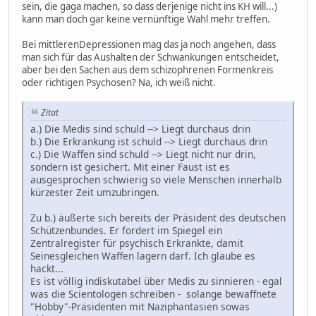
sein, die gaga machen, so dass derjenige nicht ins KH will...)
kann man doch gar keine vernünftige Wahl mehr treffen.
Bei mittlerenDepressionen mag das ja noch angehen, dass
man sich für das Aushalten der Schwankungen entscheidet,
aber bei den Sachen aus dem schizophrenen Formenkreis
oder richtigen Psychosen? Na, ich weiß nicht.
Zitat
a.) Die Medis sind schuld --> Liegt durchaus drin
b.) Die Erkrankung ist schuld --> Liegt durchaus drin
c.) Die Waffen sind schuld --> Liegt nicht nur drin,
sondern ist gesichert. Mit einer Faust ist es
ausgesprochen schwierig so viele Menschen innerhalb
kürzester Zeit umzubringen.
Zu b.) äußerte sich bereits der Präsident des deutschen
Schützenbundes. Er fordert im Spiegel ein
Zentralregister für psychisch Erkrankte, damit
Seinesgleichen Waffen lagern darf. Ich glaube es
hackt...
Es ist völlig indiskutabel über Medis zu sinnieren - egal
was die Scientologen schreiben - solange bewaffnete
"Hobby"-Präsidenten mit Naziphantasien sowas