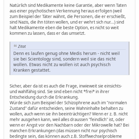
Natürlich sind Medikamente keine Garantie, aber wenn Taten
aus einer psychotischen Verkennung heraus erfolgen (weil
zum Beispiel der Täter wähnt, die Personen, die er erschießt,
sind Nazis, die ihn töten wollen, und er wehrt sich nur...) sind
halt Medikamente eben die beste Option, es nicht so weit
kommen zu lassen, dass er das umsetzt.
Zitat
Denn es laufen genug ohne Medis herum - nicht weil
sie bei Scientology sind, sondern weil sie das nicht
wollen. Etwas nicht zu wollen ist auch psychisch
Kranken gestattet.
Sicher, aber da ist es auch die Frage, inwieweit sie einsichts-
und wahlfähig sind. Sie sind eben nicht *frei* in ihrer
Entscheidung durch die Erkrankung.
Würde sich zum Beispiel der Schizophrene auch im "normalen
Zustand" dafür entscheiden, seine Wahninhalte behalten zu
wollen, auch wenn sie ihn beeinträchtigen? Wenn er z. B. nicht
mehr ausgehen kann, weil alles draussen "feindlich" ist, oder
wenn er Angst vor den Nachbarn oder der Mikrowelle hat? Bei
manchen Erkrankungen (das müssen nicht nur psychisch
bedingte sein, das können auch z.B. Stoffwechselprobleme