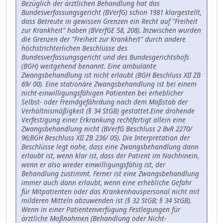
Bezüglich der ärztlichen Behandlung hat das
Bundesverfassungsgericht (BVerfG) schon 1981 klargestellt,
dass Betreute in gewissen Grenzen ein Recht auf "Freiheit
zur Krankheit" haben (BVerfGE 58, 208). Inzwischen wurden
die Grenzen der "Freiheit zur Krankheit" durch andere
höchstrichterlichen Beschlüsse des
Bundesverfassungsgericht und des Bundesgerichtshofs
(BGH) weitgehend benannt. Eine ambulante
Zwangsbehandlung ist nicht erlaubt (BGH Beschluss XII ZB
69/ 00). Eine stationäre Zwangsbehandlung ist bei einem
nicht-einwilligungsfähigen Patienten bei erheblicher
Selbst- oder Fremdgefährdung nach dem Maßstab der
Verhältnismäßigkeit (§ 34 StGB) gestattet.Eine drohende
Verfestigung einer Erkrankung rechtfertigt allein eine
Zwangsbehandlung nicht (BVerfG Beschluss 2 BvR 2270/
96;BGH Beschluss XII ZB 236/ 05). Die Interpretation der
Beschlüsse legt nahe, dass eine Zwangsbehandlung dann
erlaubt ist, wenn klar ist, dass der Patient im Nachhinein,
wenn er also wieder einwilligungsfähig ist, der
Behandlung zustimmt. Ferner ist eine Zwangsbehandlung
immer auch dann erlaubt, wenn eine erhebliche Gefahr
für Mitpatienten oder das Krankenhauspersonal nicht mit
milderen Mitteln abzuwenden ist (§ 32 StGB; § 34 StGB).
Wenn in einer Patientenverfügung Festlegungen für
ärztliche Maßnahmen (Behandlung oder Nicht-