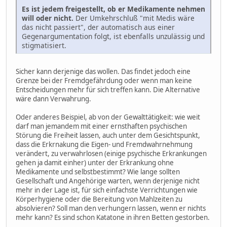
Es ist jedem freigestellt, ob er Medikamente nehmen
will oder nicht.
Der Umkehrschluß "mit Medis wäre
das nicht passiert", der automatisch aus einer
Gegenargumentation folgt, ist ebenfalls unzulässig und
stigmatisiert.
Sicher kann derjenige das wollen. Das findet jedoch eine
Grenze bei der Fremdgefährdung oder wenn man keine
Entscheidungen mehr für sich treffen kann. Die Alternative
wäre dann Verwahrung.
Oder anderes Beispiel, ab von der Gewalttätigkeit: wie weit
darf man jemandem mit einer ernsthaften psychischen
Störung die Freiheit lassen, auch unter dem Gesichtspunkt,
dass die Erkrnakung die Eigen- und Fremdwahrnehmung
verändert, zu verwahrlosen (einige psychische Erkrankungen
gehen ja damit einher) unter der Erkrankung ohne
Medikamente und selbstbestimmt? Wie lange sollten
Gesellschaft und Angehörige warten, wenn derjenige nicht
mehr in der Lage ist, für sich einfachste Verrichtungen wie
Körperhygiene oder die Bereitung von Mahlzeiten zu
absolvieren? Soll man den verhungern lassen, wenn er nichts
mehr kann? Es sind schon Katatone in ihren Betten gestorben.