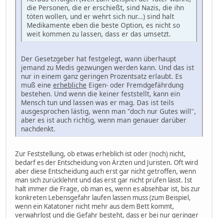
die Personen, die er erschießt, sind Nazis, die ihn
töten wollen, und er wehrt sich nur...) sind halt
Medikamente eben die beste Option, es nicht so
weit kommen zu lassen, dass er das umsetzt.
Der Gesetzgeber hat festgelegt, wann überhaupt
jemand zu Medis gezwungen werden kann. Und das ist
nur in einem ganz geringen Prozentsatz erlaubt. Es
muß eine
erhebliche
Eigen- oder Fremdgefährdung
bestehen. Und wenn die keiner feststellt, kann ein
Mensch tun und lassen was er mag. Das ist teils
ausgesprochen lästig, wenn man "doch nur Gutes will",
aber es ist auch richtig, wenn man genauer darüber
nachdenkt.
Zur Feststellung, ob etwas erheblich ist oder (noch) nicht,
bedarf es der Entscheidung von Ärzten und Juristen. Oft wird
aber diese Entscheidung auch erst gar nicht getroffen, wenn
man sich zurücklehnt und das erst gar nicht prüfen lässt. Ist
halt immer die Frage, ob man es, wenn es absehbar ist, bis zur
konkreten Lebensgefahr laufen lassen muss (zum Beispiel,
wenn ein Katatoner nicht mehr aus dem Bett kommt,
verwahrlost und die Gefahr besteht, dass er bei nur geringer