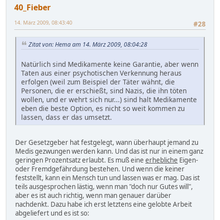
40_Fieber
14. März 2009, 08:43:40
#28
Zitat von: Hema am 14. März 2009, 08:04:28
Natürlich sind Medikamente keine Garantie, aber wenn
Taten aus einer psychotischen Verkennung heraus
erfolgen (weil zum Beispiel der Täter wähnt, die
Personen, die er erschießt, sind Nazis, die ihn töten
wollen, und er wehrt sich nur...) sind halt Medikamente
eben die beste Option, es nicht so weit kommen zu
lassen, dass er das umsetzt.
Der Gesetzgeber hat festgelegt, wann überhaupt jemand zu
Medis gezwungen werden kann. Und das ist nur in einem ganz
geringen Prozentsatz erlaubt. Es muß eine
erhebliche
Eigen-
oder Fremdgefährdung bestehen. Und wenn die keiner
feststellt, kann ein Mensch tun und lassen was er mag. Das ist
teils ausgesprochen lästig, wenn man "doch nur Gutes will",
aber es ist auch richtig, wenn man genauer darüber
nachdenkt. Dazu habe ich erst letztens eine gelobte Arbeit
abgeliefert und es ist so: