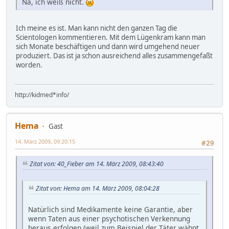
Na, ich weiß nicht.
Ich meine es ist. Man kann nicht den ganzen Tag die
Scientologen kommentieren. Mit dem Lügenkram kann man
sich Monate beschäftigen und dann wird umgehend neuer
produziert. Das ist ja schon ausreichend alles zusammengefaßt
worden.
http://kidmed*info/
Hema
Gast
14. März 2009, 09:20:15
#29
Zitat von: 40_Fieber am 14. März 2009, 08:43:40
Zitat von: Hema am 14. März 2009, 08:04:28
Natürlich sind Medikamente keine Garantie, aber
wenn Taten aus einer psychotischen Verkennung
heraus erfolgen (weil zum Beispiel der Täter wähnt,