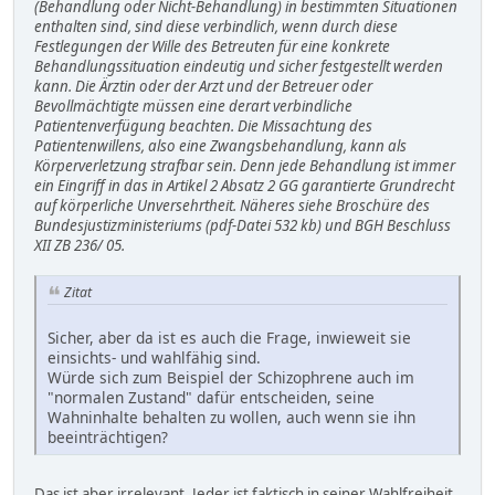
(Behandlung oder Nicht-Behandlung) in bestimmten Situationen
enthalten sind, sind diese verbindlich, wenn durch diese
Festlegungen der Wille des Betreuten für eine konkrete
Behandlungssituation eindeutig und sicher festgestellt werden
kann. Die Ärztin oder der Arzt und der Betreuer oder
Bevollmächtigte müssen eine derart verbindliche
Patientenverfügung beachten. Die Missachtung des
Patientenwillens, also eine Zwangsbehandlung, kann als
Körperverletzung strafbar sein. Denn jede Behandlung ist immer
ein Eingriff in das in Artikel 2 Absatz 2 GG garantierte Grundrecht
auf körperliche Unversehrtheit. Näheres siehe Broschüre des
Bundesjustizministeriums (pdf-Datei 532 kb) und BGH Beschluss
XII ZB 236/ 05.
Zitat
Sicher, aber da ist es auch die Frage, inwieweit sie
einsichts- und wahlfähig sind.
Würde sich zum Beispiel der Schizophrene auch im
"normalen Zustand" dafür entscheiden, seine
Wahninhalte behalten zu wollen, auch wenn sie ihn
beeinträchtigen?
Das ist aber irrelevant. Jeder ist faktisch in seiner Wahlfreiheit