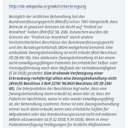
http://de.wikipedia.org/wiki/Unterbringung
Bezüglich der ärztlichen Behandlung hat das
Bundesverfassungsgericht (BVerfG) schon 1981 klargestellt, dass
Betreute in gewissen Grenzen ein Recht auf "Freiheit zur
Krankheit" haben (BVerfGE 58, 208). Inzwischen wurden die
Grenzen der "Freiheit zur Krankheit" durch andere
höchstrichterlichen Beschlüsse des Bundesverfassungsgericht
und des Bundesgerichtshofs (BGH) weitgehend benannt. Eine
ambulante Zwangsbehandlung ist nicht erlaubt (BGH Beschluss
XII ZB 69/ 00). Eine stationäre Zwangsbehandlung ist bei einem
nicht-einwilligungsfähigen Patienten bei erheblicher Selbst- oder
Fremdgefährdung nach dem Maßstab der Verhältnismäßigkeit
(§ 34 StGB) gestattet.
Eine drohende Verfestigung einer
Erkrankung rechtfertigt allein eine Zwangsbehandlung nicht
(BVerfG Beschluss 2 BvR 2270/ 96;BGH Beschluss XII ZB 236/
05).
Die Interpretation der Beschlüsse legt nahe, dass eine
Zwangsbehandlung dann erlaubt ist, wenn klar ist, dass der
Patient im Nachhinein, wenn er also wieder einwilligungsfähig
ist, der Behandlung zustimmt. Ferner ist eine Zwangsbehandlung
immer auch dann erlaubt, wenn eine erhebliche Gefahr für
Mitpatienten oder das Krankenhauspersonal nicht mit milderen
Mitteln abzuwenden ist (§ 32 StGB; § 34 StGB). Wenn in einer
Patientenverfügung Festlegungen für ärztliche Maßnahmen