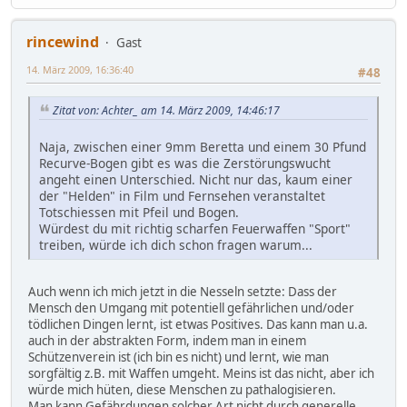
rincewind
Gast
14. März 2009, 16:36:40
#48
Zitat von: Achter_ am 14. März 2009, 14:46:17
Naja, zwischen einer 9mm Beretta und einem 30 Pfund
Recurve-Bogen gibt es was die Zerstörungswucht
angeht einen Unterschied. Nicht nur das, kaum einer
der "Helden" in Film und Fernsehen veranstaltet
Totschiessen mit Pfeil und Bogen.
Würdest du mit richtig scharfen Feuerwaffen "Sport"
treiben, würde ich dich schon fragen warum...
Auch wenn ich mich jetzt in die Nesseln setzte: Dass der
Mensch den Umgang mit potentiell gefährlichen und/oder
tödlichen Dingen lernt, ist etwas Positives. Das kann man u.a.
auch in der abstrakten Form, indem man in einem
Schützenverein ist (ich bin es nicht) und lernt, wie man
sorgfältig z.B. mit Waffen umgeht. Meins ist das nicht, aber ich
würde mich hüten, diese Menschen zu pathalogisieren.
Man kann Gefährdungen solcher Art nicht durch generelle