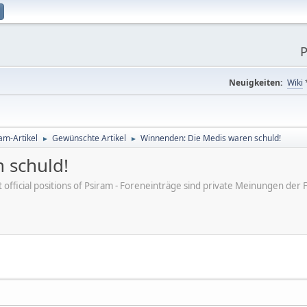
P
Neuigkeiten:
Wiki
am-Artikel
Gewünschte Artikel
Winnenden: Die Medis waren schuld!
►
►
 schuld!
ot official positions of Psiram - Foreneinträge sind private Meinungen d