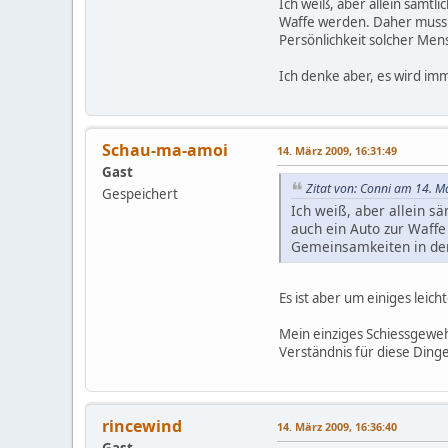
Ich weiß, aber allein sämtl
Waffe werden. Daher muss 
Persönlichkeit solcher Me
Ich denke aber, es wird imm
Schau-ma-amoi
14. März 2009, 16:31:49
Gast
Zitat von: Conni am 14. M
Gespeichert
Ich weiß, aber allein s
auch ein Auto zur Waff
Gemeinsamkeiten in der
Es ist aber um einiges leic
Mein einziges Schiessgewehr
Verständnis für diese Ding
rincewind
14. März 2009, 16:36:40