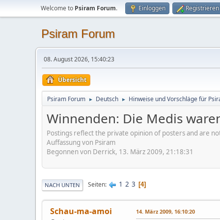
Welcome to
Psiram Forum
.
Einloggen
Registrieren
Psiram Forum
08. August 2026, 15:40:23
Übersicht
Psiram Forum
Deutsch
Hinweise und Vorschläge für Psir
►
►
Winnenden: Die Medis waren
Postings reflect the private opinion of posters and are n
Auffassung von Psiram
Begonnen von Derrick, 13. März 2009, 21:18:31
1
2
3
Seiten
4
NACH UNTEN
Schau-ma-amoi
14. März 2009, 16:10:20