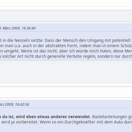
4. März 2009, 16:36:40
t in die Nesseln setzte: Dass der Mensch den Umgang mit potentiell g
nn man u.a. auch in der abstrakten Form, indem man in einem Schützen
fen umgeht. Meins ist das nicht, aber ich würde mich hüten, diese Me
solcher Art nicht durch generelle Verbote regeln, sondern nur durc
ärz 2009, 16:42:36
e da ist, wird eben etwas anderes verwendet
. Bastelanleitungen gi
 wird ja vorbereitet. Wenn so ein Durchgeknallter mit dem Auto durc