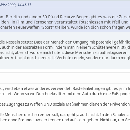
 März 2009, 14:46:17
mm Beretta und einem 30 Pfund Recurve-Bogen gibt es was die Zerst
lden" in Film und Fernsehen veranstaltet Totschiessen mit Pfeil und
scharfen Feuerwaffen "Sport" treiben, würde ich dich schon fragen w
 die Nesseln setzte: Dass der Mensch den Umgang mit potentiell gefährlic
. auch in der abstrakten Form, indem man in einem Schützenverein ist (ich 
as nicht, aber ich würde mich hüten, diese Menschen zu pathalogisieren.
cher Art nicht durch generelle Verbote regeln, sondern nur durch mögl
st, wird eben etwas anderes verwendet. Bastelanleitungen gibt es ja im I
reitet. Wenn so ein Durchgeknallter mit dem Auto durch eine Fußgängerzo
des Zuganges zu Waffen UND soziale Maßnahmen dienen der Prävention
lle Menschen durchscreenen soll, das geht ja auch nicht. In den Schulen a
hen ohne Freunde uws. erkennen und auf sie zugehen. Nicht nur, um Gew