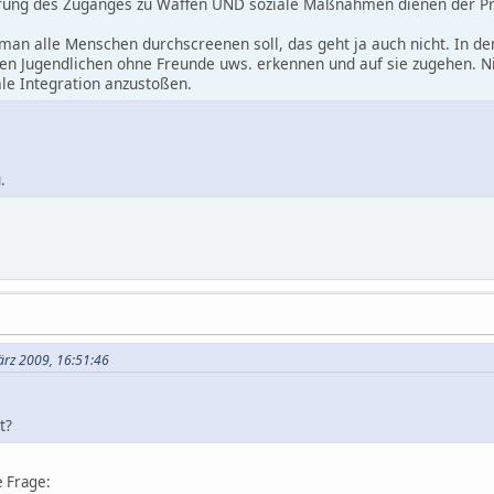
rung des Zuganges zu Waffen UND soziale Maßnahmen dienen der Pr
 man alle Menschen durchscreenen soll, das geht ja auch nicht. In d
nen Jugendlichen ohne Freunde uws. erkennen und auf sie zugehen. N
le Integration anzustoßen.
.
ärz 2009, 16:51:46
t?
e Frage: