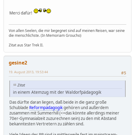
Merci dafür!
Von allen Seelen, die mir begegnet sind auf meinen Reisen, war seine
die menschlichste. (In Memoriam Groucho)
Zitat aus Star Trek II.
gesine2
19. August 2013, 19:53:44
#5
Zitat
in einem Atemzug mit der Waldorfpädagogik
Das dürfte daran liegen, daß beide in die ganz große
Schublade
Reformpädagogik
gehören und außerdem
zusammen mit Summerhill (<=das könnte allerdings meiner
70er-Gymnasialzeit zuzurechnen sein) zu den mit Abstand
bekanntesten Vertretern zu zählen sind.
Viele Ideen der RP sind ja mittlerweile fest im mainstream-