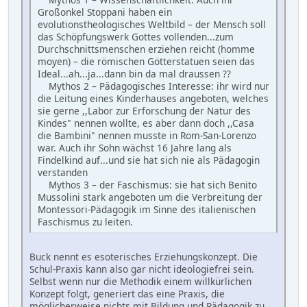
Großonkel Stoppani haben ein
evolutionstheologisches Weltbild – der Mensch soll
das Schöpfungswerk Gottes vollenden...zum
Durchschnittsmenschen erziehen reicht (homme
moyen) – die römischen Götterstatuen seien das
Ideal...ah...ja...dann bin da mal draussen ??
Mythos 2 – Pädagogisches Interesse: ihr wird nur
die Leitung eines Kinderhauses angeboten, welches
sie gerne ,,Labor zur Erforschung der Natur des
Kindes" nennen wollte, es aber dann doch ,,Casa
die Bambini" nennen musste in Rom-San-Lorenzo
war. Auch ihr Sohn wächst 16 Jahre lang als
Findelkind auf...und sie hat sich nie als Pädagogin
verstanden
Mythos 3 – der Faschismus: sie hat sich Benito
Mussolini stark angeboten um die Verbreitung der
Montessori-Pädagogik im Sinne des italienischen
Faschismus zu leiten.
Buck nennt es esoterisches Erziehungskonzept. Die
Schul-Praxis kann also gar nicht ideologiefrei sein.
Selbst wenn nur die Methodik einem willkürlichen
Konzept folgt, generiert das eine Praxis, die
möglicherweise nichts mit Bildung und Pädagogik zu