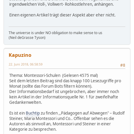
irgendwelchen Voll-, Vollwert- Rohkostlehren, anhängen.
Einen eigenen Artikel trägt dieser Aspekt aber eher nicht.
The universe is under NO obligation to make sense to us
(Neil deGrasse Tyson)
Kapuzino
22. Juni 2018, 06:58:59
#8
Thema: Montessori-Schulen (Gelesen 4575 mal)
Seit dem letzten Beitrag sind das knapp 100 Lesezugriffe pro
Monat (sollte das Forum Bots filtern können).
Der Informationsbedarf ist ungebrochen, aber immer noch
kein Artikel in der Informationsquelle Nr. 1 für zweifelhafte
Gedankenwelten.
Es ist ein
Buchtip
zu finden ,,Pädagogen auf Abwegen" – Rudolf
Steiner, Maria Montessori und Co.. Offenbar sehen es die
Autoren als sinnvoll an, Montessori und Steiner in einer
Kategorie zu besprechen.