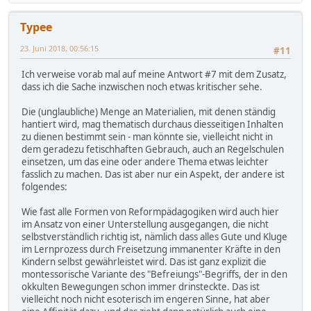
Typee
23. Juni 2018, 00:56:15
#11
Ich verweise vorab mal auf meine Antwort #7 mit dem Zusatz,
dass ich die Sache inzwischen noch etwas kritischer sehe.
Die (unglaubliche) Menge an Materialien, mit denen ständig
hantiert wird, mag thematisch durchaus diesseitigen Inhalten
zu dienen bestimmt sein - man könnte sie, vielleicht nicht in
dem geradezu fetischhaften Gebrauch, auch an Regelschulen
einsetzen, um das eine oder andere Thema etwas leichter
fasslich zu machen. Das ist aber nur ein Aspekt, der andere ist
folgendes:
Wie fast alle Formen von Reformpädagogiken wird auch hier
im Ansatz von einer Unterstellung ausgegangen, die nicht
selbstverständlich richtig ist, nämlich dass alles Gute und Kluge
im Lernprozess durch Freisetzung immanenter Kräfte in den
Kindern selbst gewährleistet wird. Das ist ganz explizit die
montessorische Variante des "Befreiungs"-Begriffs, der in den
okkulten Bewegungen schon immer drinsteckte. Das ist
vielleicht noch nicht esoterisch im engeren Sinne, hat aber