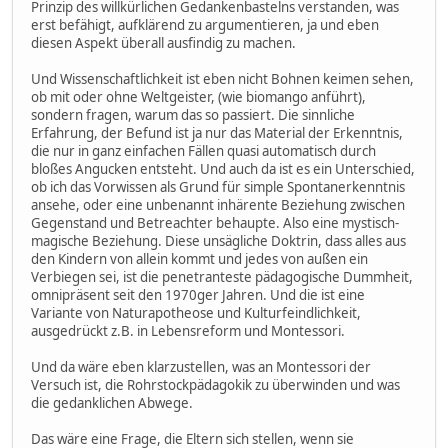
Prinzip des willkürlichen Gedankenbastelns verstanden, was
erst befähigt, aufklärend zu argumentieren, ja und eben
diesen Aspekt überall ausfindig zu machen.
Und Wissenschaftlichkeit ist eben nicht Bohnen keimen sehen,
ob mit oder ohne Weltgeister, (wie biomango anführt),
sondern fragen, warum das so passiert. Die sinnliche
Erfahrung, der Befund ist ja nur das Material der Erkenntnis,
die nur in ganz einfachen Fällen quasi automatisch durch
bloßes Angucken entsteht. Und auch da ist es ein Unterschied,
ob ich das Vorwissen als Grund für simple Spontanerkenntnis
ansehe, oder eine unbenannt inhärente Beziehung zwischen
Gegenstand und Betreachter behaupte. Also eine mystisch-
magische Beziehung. Diese unsägliche Doktrin, dass alles aus
den Kindern von allein kommt und jedes von außen ein
Verbiegen sei, ist die penetranteste pädagogische Dummheit,
omnipräsent seit den 1970ger Jahren. Und die ist eine
Variante von Naturapotheose und Kulturfeindlichkeit,
ausgedrückt z.B. in Lebensreform und Montessori.
Und da wäre eben klarzustellen, was an Montessori der
Versuch ist, die Rohrstockpädagokik zu überwinden und was
die gedanklichen Abwege.
Das wäre eine Frage, die Eltern sich stellen, wenn sie