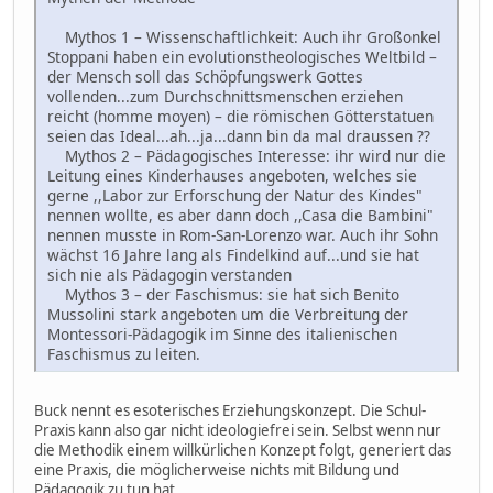
Mythos 1 – Wissenschaftlichkeit: Auch ihr Großonkel
Stoppani haben ein evolutionstheologisches Weltbild –
der Mensch soll das Schöpfungswerk Gottes
vollenden...zum Durchschnittsmenschen erziehen
reicht (homme moyen) – die römischen Götterstatuen
seien das Ideal...ah...ja...dann bin da mal draussen ??
Mythos 2 – Pädagogisches Interesse: ihr wird nur die
Leitung eines Kinderhauses angeboten, welches sie
gerne ,,Labor zur Erforschung der Natur des Kindes"
nennen wollte, es aber dann doch ,,Casa die Bambini"
nennen musste in Rom-San-Lorenzo war. Auch ihr Sohn
wächst 16 Jahre lang als Findelkind auf...und sie hat
sich nie als Pädagogin verstanden
Mythos 3 – der Faschismus: sie hat sich Benito
Mussolini stark angeboten um die Verbreitung der
Montessori-Pädagogik im Sinne des italienischen
Faschismus zu leiten.
Buck nennt es esoterisches Erziehungskonzept. Die Schul-
Praxis kann also gar nicht ideologiefrei sein. Selbst wenn nur
die Methodik einem willkürlichen Konzept folgt, generiert das
eine Praxis, die möglicherweise nichts mit Bildung und
Pädagogik zu tun hat.