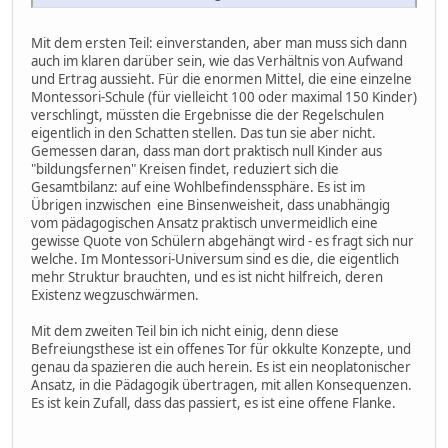
Mit dem ersten Teil: einverstanden, aber man muss sich dann
auch im klaren darüber sein, wie das Verhältnis von Aufwand
und Ertrag aussieht. Für die enormen Mittel, die eine einzelne
Montessori-Schule (für vielleicht 100 oder maximal 150 Kinder)
verschlingt, müssten die Ergebnisse die der Regelschulen
eigentlich in den Schatten stellen. Das tun sie aber nicht.
Gemessen daran, dass man dort praktisch null Kinder aus
"bildungsfernen" Kreisen findet, reduziert sich die
Gesamtbilanz: auf eine Wohlbefindenssphäre. Es ist im
Übrigen inzwischen eine Binsenweisheit, dass unabhängig
vom pädagogischen Ansatz praktisch unvermeidlich eine
gewisse Quote von Schülern abgehängt wird - es fragt sich nur
welche. Im Montessori-Universum sind es die, die eigentlich
mehr Struktur brauchten, und es ist nicht hilfreich, deren
Existenz wegzuschwärmen.
Mit dem zweiten Teil bin ich nicht einig, denn diese
Befreiungsthese ist ein offenes Tor für okkulte Konzepte, und
genau da spazieren die auch herein. Es ist ein neoplatonischer
Ansatz, in die Pädagogik übertragen, mit allen Konsequenzen.
Es ist kein Zufall, dass das passiert, es ist eine offene Flanke.