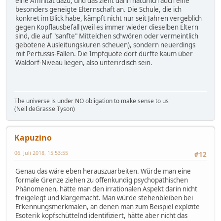
eine Affinität dazu, und das zieht dann natürlich auch eine
besonders geneigte Elternschaft an. Die Schule, die ich
konkret im Blick habe, kämpft nicht nur seit Jahren vergeblich
gegen Kopflausbefall (weil es immer wieder dieselben Eltern
sind, die auf "sanfte" Mittelchen schwören oder vermeintlich
gebotene Ausleitungskuren scheuen), sondern neuerdings
mit Pertussis-Fällen. Die Impfquote dort dürfte kaum über
Waldorf-Niveau liegen, also unterirdisch sein.
The universe is under NO obligation to make sense to us
(Neil deGrasse Tyson)
Kapuzino
06. Juli 2018, 15:53:55
#12
Genau das wäre eben herauszuarbeiten. Würde man eine
formale Grenze ziehen zu offenkundig psychopathischen
Phänomenen, hätte man den irrationalen Aspekt darin nicht
freigelegt und klargemacht. Man würde stehenbleiben bei
Erkennungsmerkmalen, an denen man zum Beispiel explizite
Esoterik kopfschüttelnd identifiziert, hätte aber nicht das