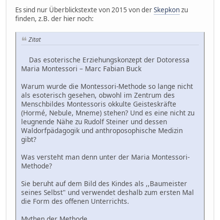
Es sind nur Überblickstexte von 2015 von der
Skepkon
zu
finden, z.B. der hier noch:
Zitat
Das esoterische Erziehungskonzept der Dotoressa
Maria Montessori – Marc Fabian Buck
Warum wurde die Montessori-Methode so lange nicht
als esoterisch gesehen, obwohl im Zentrum des
Menschbildes Montessoris okkulte Geisteskräfte
(Hormé, Nebule, Mneme) stehen? Und es eine nicht zu
leugnende Nähe zu Rudolf Steiner und dessen
Waldorfpädagogik und anthroposophische Medizin
gibt?
Was versteht man denn unter der Maria Montessori-
Methode?
Sie beruht auf dem Bild des Kindes als ,,Baumeister
seines Selbst" und verwendet deshalb zum ersten Mal
die Form des offenen Unterrichts.
Mythen der Methode