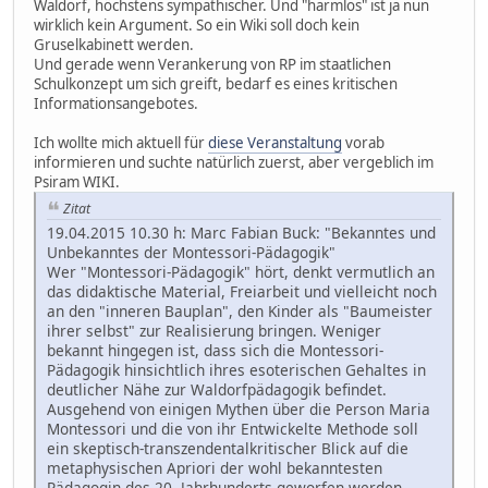
Waldorf, höchstens sympathischer. Und "harmlos" ist ja nun
wirklich kein Argument. So ein Wiki soll doch kein
Gruselkabinett werden.
Und gerade wenn Verankerung von RP im staatlichen
Schulkonzept um sich greift, bedarf es eines kritischen
Informationsangebotes.
Ich wollte mich aktuell für
diese Veranstaltung
vorab
informieren und suchte natürlich zuerst, aber vergeblich im
Psiram WIKI.
Zitat
19.04.2015 10.30 h: Marc Fabian Buck: "Bekanntes und
Unbekanntes der Montessori-Pädagogik"
Wer "Montessori-Pädagogik" hört, denkt vermutlich an
das didaktische Material, Freiarbeit und vielleicht noch
an den "inneren Bauplan", den Kinder als "Baumeister
ihrer selbst" zur Realisierung bringen. Weniger
bekannt hingegen ist, dass sich die Montessori-
Pädagogik hinsichtlich ihres esoterischen Gehaltes in
deutlicher Nähe zur Waldorfpädagogik befindet.
Ausgehend von einigen Mythen über die Person Maria
Montessori und die von ihr Entwickelte Methode soll
ein skeptisch-transzendentalkritischer Blick auf die
metaphysischen Apriori der wohl bekanntesten
Pädagogin des 20. Jahrhunderts geworfen werden.