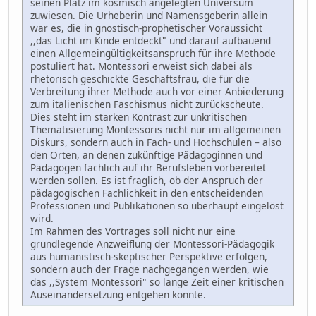
seinen Platz im kosmisch angelegten Universum
zuwiesen. Die Urheberin und Namensgeberin allein
war es, die in gnostisch-prophetischer Voraussicht
,,das Licht im Kinde entdeckt" und darauf aufbauend
einen Allgemeingültigkeitsanspruch für ihre Methode
postuliert hat. Montessori erweist sich dabei als
rhetorisch geschickte Geschäftsfrau, die für die
Verbreitung ihrer Methode auch vor einer Anbiederung
zum italienischen Faschismus nicht zurückscheute.
Dies steht im starken Kontrast zur unkritischen
Thematisierung Montessoris nicht nur im allgemeinen
Diskurs, sondern auch in Fach- und Hochschulen – also
den Orten, an denen zukünftige Pädagoginnen und
Pädagogen fachlich auf ihr Berufsleben vorbereitet
werden sollen. Es ist fraglich, ob der Anspruch der
pädagogischen Fachlichkeit in den entscheidenden
Professionen und Publikationen so überhaupt eingelöst
wird.
Im Rahmen des Vortrages soll nicht nur eine
grundlegende Anzweiflung der Montessori-Pädagogik
aus humanistisch-skeptischer Perspektive erfolgen,
sondern auch der Frage nachgegangen werden, wie
das ,,System Montessori" so lange Zeit einer kritischen
Auseinandersetzung entgehen konnte.