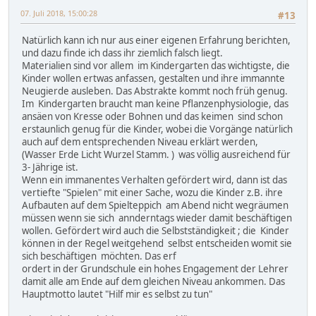
07. Juli 2018, 15:00:28
#13
Natürlich kann ich nur aus einer eigenen Erfahrung berichten,
und dazu finde ich dass ihr ziemlich falsch liegt.
Materialien sind vor allem im Kindergarten das wichtigste, die
Kinder wollen ertwas anfassen, gestalten und ihre immannte
Neugierde ausleben. Das Abstrakte kommt noch früh genug.
Im Kindergarten braucht man keine Pflanzenphysiologie, das
ansäen von Kresse oder Bohnen und das keimen sind schon
erstaunlich genug für die Kinder, wobei die Vorgänge natürlich
auch auf dem entsprechenden Niveau erklärt werden,
(Wasser Erde Licht Wurzel Stamm. ) was völlig ausreichend für
3- Jährige ist.
Wenn ein immanentes Verhalten gefördert wird, dann ist das
vertiefte "Spielen" mit einer Sache, wozu die Kinder z.B. ihre
Aufbauten auf dem Spielteppich am Abend nicht wegräumen
müssen wenn sie sich annderntags wieder damit beschäftigen
wollen. Gefördert wird auch die Selbstständigkeit ; die Kinder
können in der Regel weitgehend selbst entscheiden womit sie
sich beschäftigen möchten. Das erf
ordert in der Grundschule ein hohes Engagement der Lehrer
damit alle am Ende auf dem gleichen Niveau ankommen. Das
Hauptmotto lautet "Hilf mir es selbst zu tun"