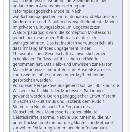
Maria Montessori ist deutliche Gewinnerin in der
andauernden Auseinandersetzung um
reformpädagogische Modelle. Nach
waldorfpädagogischen Einrichtungen sind Montessori-
Kindergärten und -Schulen das zweitbeliebteste Modell
im privaten Bildungssektor. Im Gegensatz zur
Waldorfpädagogik wird die Konzeption Montessoris
jedoch nur in seltenen Fällen als esoterisch
wahrgenommen. Das ist insofern verwunderlich, als
dass ihr langjähriges Engagement in der
Theosophischen Gesellschaft nachweislich einen
erheblichen Einfluss auf ihr Leben und Werk
genommen hat. Das Halb- und Unwissen zur Person
Maria Montessori nimmt enorme Ausmaße an – es
kann zweifelsohne gar von einer Mythenbildung
gesprochen werden.
Von dieser Perspektive ausgehend soll der Blick auf die
Wissenschaftlichkeit der Montessori-Pädagogik
gewandt werden. Deren pädagogischer Entwurf steht
in Sachen Okkultismus und Esoterik dem Rudolf
Steiners in Nichts nach. Im Zentrum des
Menschenbildes Montessoris stehen okkulte
Geisteskräfte (Horme, Nebule und Mneme), die nur
unter Rücksichtnahme auf die ,,Montessori-Methode"
zur vollen Entfaltung kämen und dem Individuum