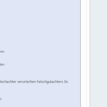
em-
ter-
lechachter verurteilten Falschgutachters Dr.
n