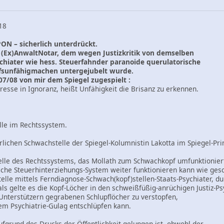
0:18
N – sicherlich unterdrückt.
. (Ex)AnwaltNotar, dem wegen Justizkritik von demselben
chiater wie hess. Steuerfahnder paranoide querulatorische
fsunfähigmachen untergejubelt wurde.
7/08 von mir dem Spiegel zugespielt :
resse in Ignoranz, heißt Unfähigkeit die Brisanz zu erkennen.
lle im Rechtssystem.
rlichen Schwachstelle der Spiegel-Kolumnistin Lakotta im Spiegel-Prin
elle des Rechtssystems, das Mollath zum Schwachkopf umfunktioniert
che Steuerhinterziehungs-System weiter funktionieren kann wie ges
telle mittels Ferndiagnose-Schwach(kopf)stellen-Staats-Psychiater, d
 als gelte es die Kopf-Löcher in den schweißfüßig-anrüchigen Justiz-P
Unterstützern gegrabenen Schlupflöcher zu verstopfen,
em Psychiatrie-Gulag entschlüpfen kann.
grund des Drucks der Öffentlichkeit gelungen ist, obwohl der