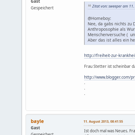
Gast
Zitat von: sweeper am 11.
Gespeichert
@Homeboy:
Nee, da gabs nichts zu D
Anthroposophie als Wur
Menschenversuche ( und
Aber das ist alles ein h
http://freiheit-zur-krankhe
Frau Stetter ist scheinbar 
http://www.blogger.com/
.
.
.
bayle
11. August 2013, 08:41:55
Gast
Ist doch mal was Neues. Fra
Gespeichert