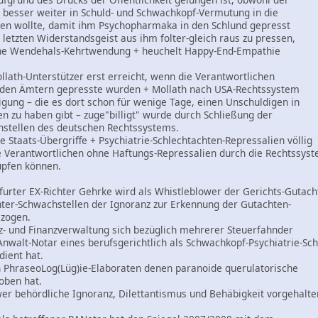
n besser weiter in Schuld- und Schwachkopf-Vermutung in die
hen wollte, damit ihm Psychopharmaka in den Schlund gepresst
etzten Widerstandsgeist aus ihm folter-gleich raus zu pressen,
ine Wendehals-Kehrtwendung + heuchelt Happy-End-Empathie
ollath-Unterstützer erst erreicht, wenn die Verantwortlichen
 den Ämtern gepresste wurden + Mollath nach USA-Rechtssystem
igung – die es dort schon für wenige Tage, einen Unschuldigen in
en zu haben gibt – zuge"billigt" wurde durch Schließung der
stellen des deutschen Rechtssystems.
e Staats-Übergriffe + Psychiatrie-Schlechtachten-Repressalien völlig
ie Verantwortlichen ohne Haftungs-Repressalien durch die Rechtssyst
üpfen können.
urter EX-Richter Gehrke wird als Whistleblower der Gerichts-Gutach
hter-Schwachstellen der Ignoranz zur Erkennung der Gutachten-
ezogen.
iz- und Finanzverwaltung sich bezüglich mehrerer Steuerfahnder
Anwalt-Notar eines berufsgerichtlich als Schwachkopf-Psychiatrie-Sch
ient hat.
n PhraseoLog(Lüg)ie-Elaboraten denen paranoide querulatorische
oben hat.
wer behördliche Ignoranz, Dilettantismus und Behäbigkeit vorgehalte