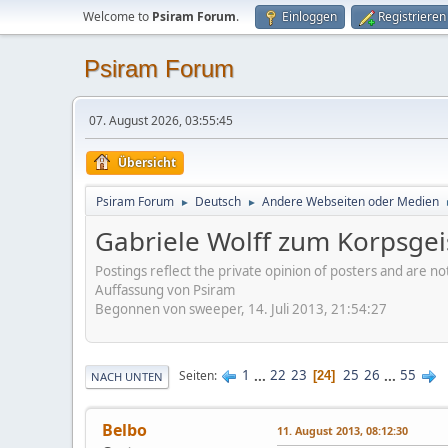
Welcome to
Psiram Forum
.
Einloggen
Registrieren
Psiram Forum
07. August 2026, 03:55:45
Übersicht
Psiram Forum
Deutsch
Andere Webseiten oder Medien
►
►
Gabriele Wolff zum Korpsgeis
Postings reflect the private opinion of posters and are n
Auffassung von Psiram
Begonnen von sweeper, 14. Juli 2013, 21:54:27
1
...
22
23
25
26
...
55
Seiten
24
NACH UNTEN
Belbo
11. August 2013, 08:12:30