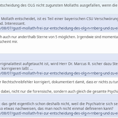
ntscheidung des OLG nicht zugunsten Mollaths ausgefallen, wenn die
Mollath entscheidet, ist es Teil einer bayerischen CSU Verschwörung.
. Interessant.
3/08/07/gustl-mollath-frei-zur-entscheidung-des-olg-n-rnberg-und-z
ch auch nur anderthalb Sterne von 5 möglichen. Irgendwie sind momenta
scheint mir.
riginalattest aufgetaucht ist, wird Herr Dr. Marcus R. sicher dazu S
korrigieren läßt ...
3/08/07/gustl-mollath-frei-zur-entscheidung-des-olg-n-rnberg-und-z
r Rechtschreibfehler korrigiert, dokumentiert damit, dass er nichts zu tun
 dabei, nicht nur die forensische, sondern auch gleich die gesamte Psychi
: das geht eigentlich schon deshalb nicht, weil die Psychiatrie sich 
so etwas nachweisen, das man noch nicht einmal definieren kann?
3/08/07/gustl-mollath-frei-zur-entscheidung-des-olg-n-rnberg-und-z