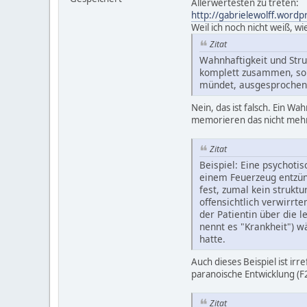
Allerwertesten zu treten:
http://gabrielewolff.word
Weil ich noch nicht weiß, w
Zitat
Wahnhaftigkeit und Str
komplett zusammen, so 
mündet, ausgesprochen 
Nein, das ist falsch. Ein W
memorieren das nicht mehr
Zitat
Beispiel: Eine psychoti
einem Feuerzeug entzünd
fest, zumal kein struktu
offensichtlich verwirrt
der Patientin über die 
nennt es "Krankheit") w
hatte.
Auch dieses Beispiel ist ir
paranoische Entwicklung (F22
Zitat