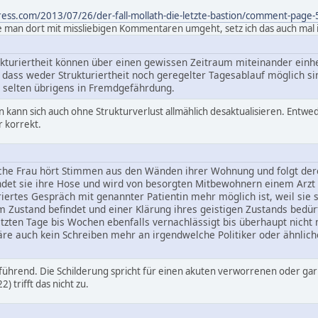
press.com/2013/07/26/der-fall-mollath-die-letzte-bastion/comment-pa
ie man dort mit missliebigen Kommentaren umgeht, setz ich das auch mal i
ukturiertheit können über einen gewissen Zeitraum miteinander einh
dass weder Strukturiertheit noch geregelter Tagesablauf möglich s
selten übrigens in Fremdgefährdung.
ahn kann sich auch ohne Strukturverlust allmählich desaktualisieren. Entwed
 korrekt.
sche Frau hört Stimmen aus den Wänden ihrer Wohnung und folgt deren
et sie ihre Hose und wird von besorgten Mitbewohnern einem Arzt vor
riertes Gespräch mit genannter Patientin mehr möglich ist, weil sie s
em Zustand befindet und einer Klärung ihres geistigen Zustands bed
letzten Tage bis Wochen ebenfalls vernachlässigt bis überhaupt nich
äre auch kein Schreiben mehr an irgendwelche Politiker oder ähnlic
reführend. Die Schilderung spricht für einen akuten verworrenen oder ga
) trifft das nicht zu.