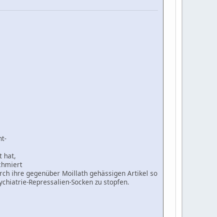
t-
 hat,
chmiert
urch ihre gegenüber Moillath gehässigen Artikel so
sychiatrie-Repressalien-Socken zu stopfen.