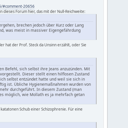
ge-5/#comment-20656
n dieses Forum hier, das mit der Null-Reichweite:
ergehen, brechen jedoch über Kurz oder Lang
ind, was meist in massiver Eigengefährdung
er hat der Prof. Steck da Unsinn erzählt, oder Sie
 Befehl, sich selbst ihre Jeans anzuzünden. Mit
gestellt. Dieser stellt einen hilflosen Zustand
ich selbst entzündet hatte und weil sie sich in
ürftig ist. Übliche Hygienemaßnahmen wurden von
t mehr durchgeführt. In diesem Zustand (man
hes möglich, wie Mollath es ja mehrfach getan
r katatonen Schub einer Schizophrenie. Für eine