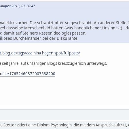
 August 2013, 07:20:47
ialektik vorher. Die schwätzt öfter so geschraubt. An anderer Stelle 
zel dasselbe Menschenbild hätten (was hanebüchener Unsinn ist) - d
 damit auf Steiners Rassenideologie) passen.
eilloses Durcheinander bei der DiskuTante.
it.blog.de/tags/aaa-nina-hagen-spot/fullposts/
da seit Jahre auf unzähligen Blogs kreuzzüglerisch unterwegs.
profile/17652460372007588200
u Stetter zitiert eine Diplom-Psychologin, die mit dem Anspruch auftritt, 