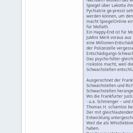
Spiegel über Lakotta ih
Pychiatrie ge-presst se
werden können, um den l
macht SpiegelOnline e
für Mollath.
Ein Happy-End ist für M
JuMini Merk voraus aus
eine Millionen-Entschäd
der Polizeizelle vergess
Entschädigungs-Schwach
Das psycho-folter-gleich
risikolos macht, weil d
Schwachstellen entschl
Ausgerechnet der Frankf
Schwachstellen und Ric
Schwachstellen herang
Wo die Frankfurter Just
- u.a. Schmenger – und 
Thomas H. schamlos bed
Der mit gleichlautende
Entwicklung untergesch
Weil die als Whistleblo
haben.