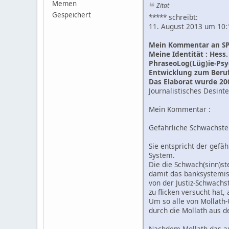
Memen
Zitat
Gespeichert
***** schreibt:
11. August 2013 um 1
Mein Kommentar an SPO
Meine Identität : Hess
PhraseoLog(Lüg)ie-Psy
Entwicklung zum Beru
Das Elaborat wurde 200
Journalistisches Desinte
Mein Kommentar :
Gefährliche Schwachste
Sie entspricht der gefäh
System.
Die die Schwach(sinn)st
damit das banksystemis
von der Justiz-Schwachs
zu flicken versucht hat,
Um so alle von Mollath-
durch die Mollath aus d
Nachdem Mollath das auf