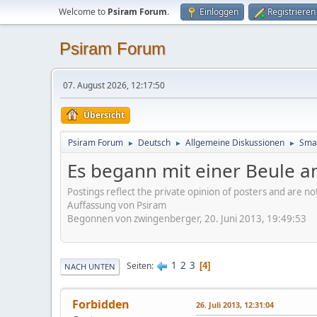
Welcome to
Psiram Forum
.
Einloggen
Registrieren
Psiram Forum
07. August 2026, 12:17:50
Übersicht
Psiram Forum
Deutsch
Allgemeine Diskussionen
Smal
►
►
►
Es begann mit einer Beule 
Postings reflect the private opinion of posters and are n
Auffassung von Psiram
Begonnen von zwingenberger, 20. Juni 2013, 19:49:53
1
2
3
Seiten
4
NACH UNTEN
Forbidden
26. Juli 2013, 12:31:04