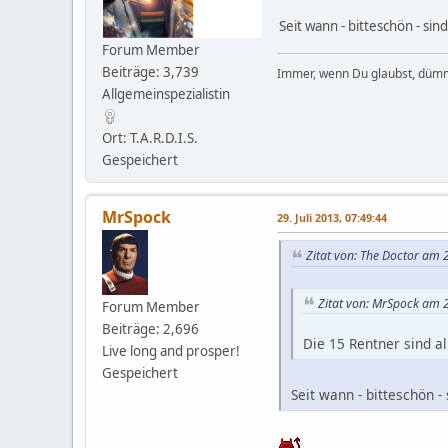
Seit wann - bitteschön - si
Forum Member
Beiträge: 3,739
Immer, wenn Du glaubst, dümm
Allgemeinspezialistin
Ort: T.A.R.D.I.S.
Gespeichert
MrSpock
29. Juli 2013, 07:49:44
Zitat von: The Doctor am 2
Zitat von: MrSpock am 2
Forum Member
Beiträge: 2,696
Die 15 Rentner sind al
Live long and prosper!
Gespeichert
Seit wann - bitteschön -