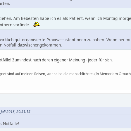
rten.
ziehen. Am liebesten habe ich es als Patient, wenn ich Montag morg
entnern vorfinde.
wirklich gut organisierte Praxisassistentinnen zu haben. Wenn bei m
 ein Notfall dazwischengekommen.
otfälle! Zumindest nach deren eigener Meinung - jeder für sich.
egnet sind auf meinen Reisen, war seine die menschlichste. (In Memoriam Grouch
 Juli 2013, 20:51:15
s Notfälle!