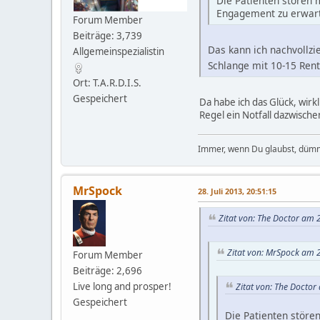
Die Patienten stören 
Engagement zu erwar
Forum Member
Beiträge: 3,739
Das kann ich nachvollzi
Allgemeinspezialistin
Schlange mit 10-15 Ren
Ort: T.A.R.D.I.S.
Gespeichert
Da habe ich das Glück, wirk
Regel ein Notfall dazwisc
Immer, wenn Du glaubst, dümm
MrSpock
28. Juli 2013, 20:51:15
Zitat von: The Doctor am 2
Zitat von: MrSpock am 2
Forum Member
Beiträge: 2,696
Live long and prosper!
Zitat von: The Doctor
Gespeichert
Die Patienten störe