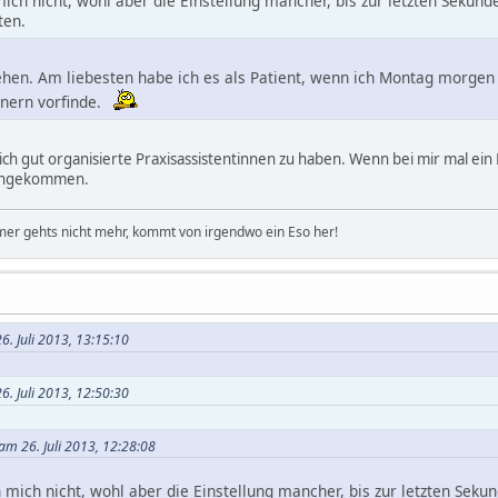
mich nicht, wohl aber die Einstellung mancher, bis zur letzten Seku
ten.
ehen. Am liebesten habe ich es als Patient, wenn ich Montag morgen
tnern vorfinde.
lich gut organisierte Praxisassistentinnen zu haben. Wenn bei mir mal ein
hengekommen.
er gehts nicht mehr, kommt von irgendwo ein Eso her!
6. Juli 2013, 13:15:10
6. Juli 2013, 12:50:30
 am 26. Juli 2013, 12:28:08
n mich nicht, wohl aber die Einstellung mancher, bis zur letzten Se