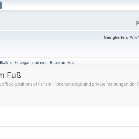
P
Neuigkeiten:
Wiki
ltalk
Es begann mit einer Beule am Fuß
►
am Fuß
ot official positions of Psiram - Foreneinträge sind private Meinungen d