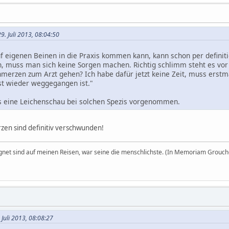
9. Juli 2013, 08:04:50
uf eigenen Beinen in die Praxis kommen kann, kann schon per defini
, muss man sich keine Sorgen machen. Richtig schlimm steht es vor 
merzen zum Arzt gehen? Ich habe dafür jetzt keine Zeit, muss erstmal
bst wieder weggegangen ist."
s eine Leichenschau bei solchen Spezis vorgenommen.
rzen sind definitiv verschwunden!
egnet sind auf meinen Reisen, war seine die menschlichste. (In Memoriam Grouch
 Juli 2013, 08:08:27