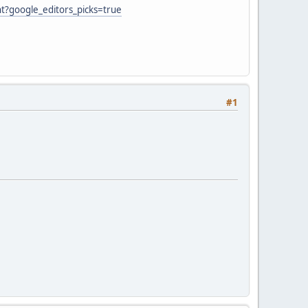
ht?google_editors_picks=true
#1