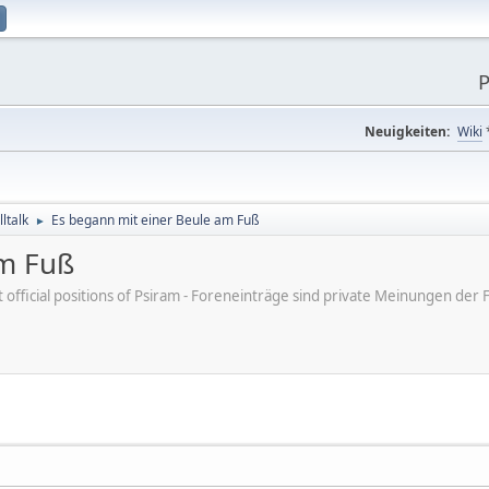
P
Neuigkeiten:
Wiki
ltalk
Es begann mit einer Beule am Fuß
►
am Fuß
ot official positions of Psiram - Foreneinträge sind private Meinungen d