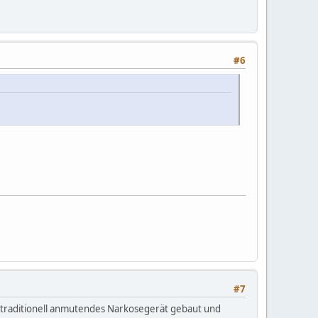
#6
#7
n traditionell anmutendes Narkosegerät gebaut und