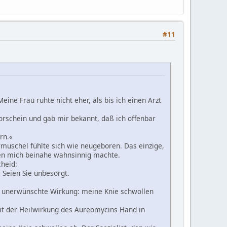
#11
eine Frau ruhte nicht eher, als bis ich einen Arzt
orschein und gab mir bekannt, daß ich offenbar
rn.«
rmuschel fühlte sich wie neugeboren. Das einzige,
ken mich beinahe wahnsinnig machte.
cheid:
 Seien Sie unbesorgt.
e unerwünschte Wirkung: meine Knie schwollen
mit der Heilwirkung des Aureomycins Hand in