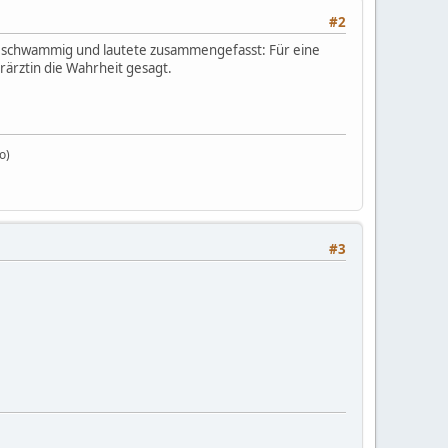
#2
g, schwammig und lautete zusammengefasst: Für eine
erärztin die Wahrheit gesagt.
o)
#3