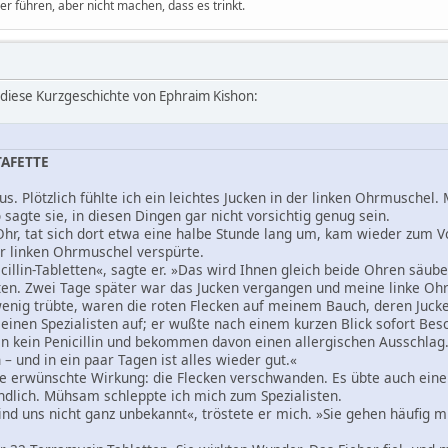
 führen, aber nicht machen, dass es trinkt.
 diese Kurzgeschichte von Ephraim Kishon:
AFETTE
. Plötzlich fühlte ich ein leichtes Jucken in der linken Ohrmuschel. M
sagte sie, in diesen Dingen gar nicht vorsichtig genug sein.
Ohr, tat sich dort etwa eine halbe Stunde lang um, kam wieder zum V
der linken Ohrmuschel verspürte.
illin-Tabletten«, sagte er. »Das wird Ihnen gleich beide Ohren säube
tten. Zwei Tage später war das Jucken vergangen und meine linke Oh
enig trübte, waren die roten Flecken auf meinem Bauch, deren Juc
 einen Spezialisten auf; er wußte nach einem kurzen Blick sofort Bes
 kein Penicillin und bekommen davon einen allergischen Ausschlag.
– und in ein paar Tagen ist alles wieder gut.«
e erwünschte Wirkung: die Flecken verschwanden. Es übte auch ein
ündlich. Mühsam schleppte ich mich zum Spezialisten.
nd uns nicht ganz unbekannt«, tröstete er mich. »Sie gehen häufig 