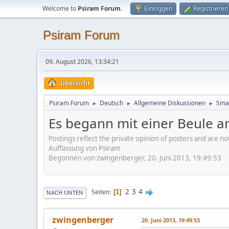
Welcome to
Psiram Forum
.
Einloggen
Registrieren
Psiram Forum
09. August 2026, 13:34:21
Übersicht
Psiram Forum
Deutsch
Allgemeine Diskussionen
Smal
►
►
►
Es begann mit einer Beule 
Postings reflect the private opinion of posters and are n
Auffassung von Psiram
Begonnen von zwingenberger, 20. Juni 2013, 19:49:53
2
3
4
Seiten
1
NACH UNTEN
zwingenberger
20. Juni 2013, 19:49:53