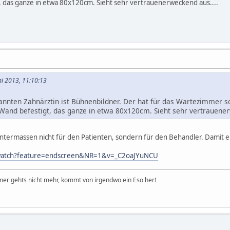
, das ganze in etwa 80x120cm. Sieht sehr vertrauenerweckend aus....
ni 2013, 11:10:13
nnten Zahnärztin ist Bühnenbildner. Der hat für das Wartezimmer s
Wand befestigt, das ganze in etwa 80x120cm. Sieht sehr vertrauener
anntermassen nicht für den Patienten, sondern für den Behandler. Damit 
watch?feature=endscreen&NR=1&v=_C2oaJYuNCU
er gehts nicht mehr, kommt von irgendwo ein Eso her!