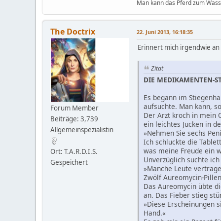
Man kann das Pferd zum Wasser
The Doctrix
22. Juni 2013, 16:18:35
Erinnert mich irgendwie an
Zitat
DIE MEDIKAMENTEN-ST
Es begann im Stiegenhaus
aufsuchte. Man kann, so 
Forum Member
Der Arzt kroch in mein 
Beiträge: 3,739
ein leichtes Jucken in 
Allgemeinspezialistin
»Nehmen Sie sechs Penic
Ich schluckte die Table
was meine Freude ein w
Ort: T.A.R.D.I.S.
Unverzüglich suchte ich
Gespeichert
»Manche Leute vertragen
Zwölf Aureomycin-Pillen 
Das Aureomycin übte di
an. Das Fieber stieg st
»Diese Erscheinungen si
Hand.«