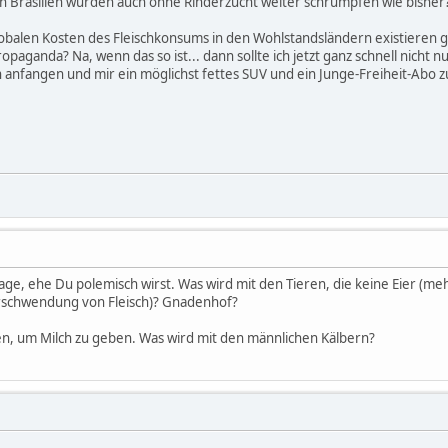
in Brasilien würden auch ohne Rinderzucht weiter schrumpfen wie bisher
obalen Kosten des Fleischkonsums in den Wohlstandsländern existieren gar
paganda? Na, wenn das so ist... dann sollte ich jetzt ganz schnell nicht 
anfangen und mir ein möglichst fettes SUV und ein Junge-Freiheit-Abo z
ge, ehe Du polemisch wirst. Was wird mit den Tieren, die keine Eier (me
erschwendung von Fleisch)? Gnadenhof?
n, um Milch zu geben. Was wird mit den männlichen Kälbern?