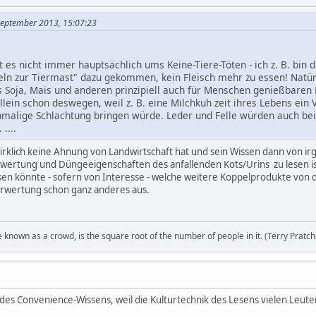
 September 2013, 15:07:23
 es nicht immer hauptsächlich ums Keine-Tiere-Töten - ich z. B. bi
eln zur Tiermast" dazu gekommen, kein Fleisch mehr zu essen! Natür
us Soja, Mais und anderen prinzipiell auch für Menschen genießbare
 allein schon deswegen, weil z. B. eine Milchkuh zeit ihres Lebens e
nmalige Schlachtung bringen würde. Leder und Felle würden auch bei T
....
rklich keine Ahnung von Landwirtschaft hat und sein Wissen dann von i
wertung und Düngeeigenschaften des anfallenden Kots/Urins zu lesen i
sen könnte - sofern von Interesse - welche weitere Koppelprodukte von 
erwertung schon ganz anderes aus.
e known as a crowd, is the square root of the number of people in it. (Terry Pratch
des Convenience-Wissens, weil die Kulturtechnik des Lesens vielen Leute