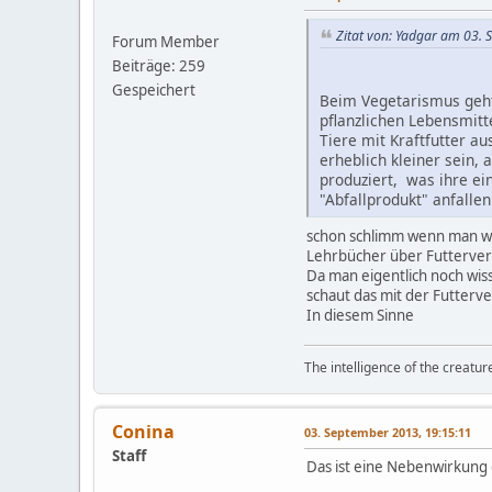
Zitat von: Yadgar am 03.
Forum Member
Beiträge: 259
Gespeichert
Beim Vegetarismus geht
pflanzlichen Lebensmitt
Tiere mit Kraftfutter a
erheblich kleiner sein,
produziert, was ihre ei
"Abfallprodukt" anfallen. 
schon schlimm wenn man wi
Lehrbücher über Futterver
Da man eigentlich noch wis
schaut das mit der Futterv
In diesem Sinne
The intelligence of the creatur
Conina
03. September 2013, 19:15:11
Staff
Das ist eine Nebenwirkung 