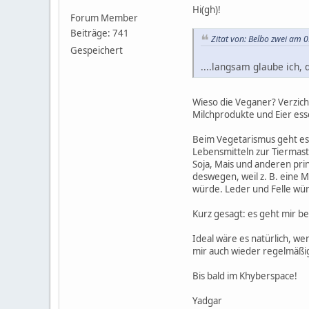
Hi(gh)!
Forum Member
Beiträge: 741
Zitat von: Belbo zwei am 0
Gespeichert
....langsam glaube ich,
Wieso die Veganer? Verzicht
Milchprodukte und Eier ess
Beim Vegetarismus geht es 
Lebensmitteln zur Tiermast
Soja, Mais und anderen prin
deswegen, weil z. B. eine 
würde. Leder und Felle würd
Kurz gesagt: es geht mir b
Ideal wäre es natürlich, we
mir auch wieder regelmäßi
Bis bald im Khyberspace!
Yadgar