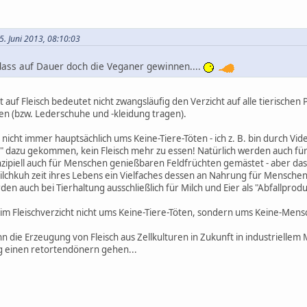
5. Juni 2013, 08:10:03
 dass auf Dauer doch die Veganer gewinnen....
 auf Fleisch bedeutet nicht zwangsläufig den Verzicht auf alle tierischen 
en (bzw. Lederschuhe und -kleidung tragen).
nicht immer hauptsächlich ums Keine-Tiere-Töten - ich z. B. bin durch 
" dazu gekommen, kein Fleisch mehr zu essen! Natürlich werden auch für 
zipiell auch für Menschen genießbaren Feldfrüchten gemästet - aber das 
Milchkuh zeit ihres Lebens ein Vielfaches dessen an Nahrung für Mensche
en auch bei Tierhaltung ausschließlich für Milch und Eier als "Abfallprodu
eim Fleischverzicht nicht ums Keine-Tiere-Töten, sondern ums Keine-Me
nn die Erzeugung von Fleisch aus Zellkulturen in Zukunft in industriellem
g einen retortendönern gehen...