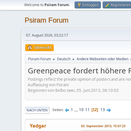
Welcome to
Psiram Forum
.
Einloggen
Registrieren
Psiram Forum
07. August 2026, 03:22:17
Übersicht
Psiram Forum
Deutsch
Andere Webseiten oder Medien
►
►
Greenpeace fordert höhere F
Postings reflect the private opinion of posters and are n
Auffassung von Psiram
Begonnen von Belbo zwei, 05. Juni 2013, 08:10:03
1
...
10
11
13
Seiten
12
NACH UNTEN
Yadgar
03. September 2013, 15:07:23