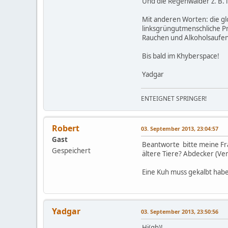
Und die Regenwälder z. B. 
Mit anderen Worten: die gl
linksgrüngutmenschliche Pro
Rauchen und Alkoholsaufen 
Bis bald im Khyberspace!
Yadgar
ENTEIGNET SPRINGER!
Robert
03. September 2013, 23:04:57
Gast
Beantworte bitte meine Fra
Gespeichert
ältere Tiere? Abdecker (V
Eine Kuh muss gekalbt habe
Yadgar
03. September 2013, 23:50:56
Hi(gh)!