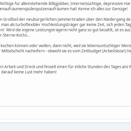
ichtige für alleinstehende Billigjobber, Internetsüchtige, depressive Ha
tzenaufräumenspülenputzenaufräumen hat! Kenne ich alles zur Genüge!
n Großteil der neubürgerlichen Jammertiraden über den Niedergang der 
at man als turboflexibler Hochleistungsträger gar keine Zeit, sich jeden Ta
n! Wird die eigene Leistungsträgerei nicht ganz so gut bezahlt, ist es a
r-Sterne-Kochs...
 kochen können oder wollen, dann nicht, weil sie lebensuntüchtiger Men
Mittelschicht nacheifern - obwohl sie es vom Zeitbudget (Arbeitslose!) h
 Arbeit und Dreck und fesselt einen für etliche Stunden des Tages ans 
 darauf keine Lust mehr haben!