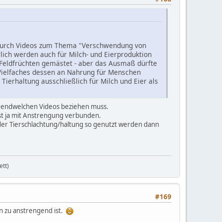
n durch Videos zum Thema "Verschwendung von
lich werden auch für Milch- und Eierproduktion
n Feldfrüchten gemästet - aber das Ausmaß dürfte
in Vielfaches dessen an Nahrung für Menschen
ierhaltung ausschließlich für Milch und Eier als
rgendwelchen Videos beziehen muss.
st ja mit Anstrengung verbunden.
der Tierschlachtung/haltung so genutzt werden dann
ett)
#169
n zu anstrengend ist.