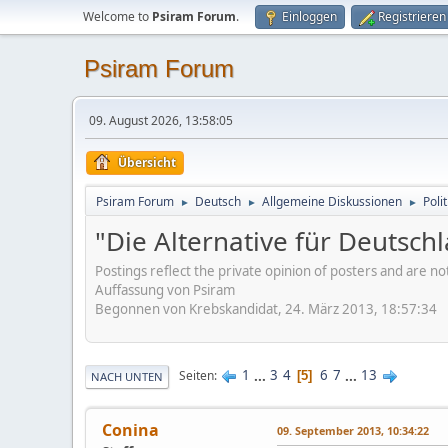
Welcome to
Psiram Forum
.
Einloggen
Registrieren
Psiram Forum
09. August 2026, 13:58:05
Übersicht
Psiram Forum
Deutsch
Allgemeine Diskussionen
Poli
►
►
►
"Die Alternative für Deutsch
Postings reflect the private opinion of posters and are n
Auffassung von Psiram
Begonnen von Krebskandidat, 24. März 2013, 18:57:34
1
...
3
4
6
7
...
13
Seiten
5
NACH UNTEN
Conina
09. September 2013, 10:34:22