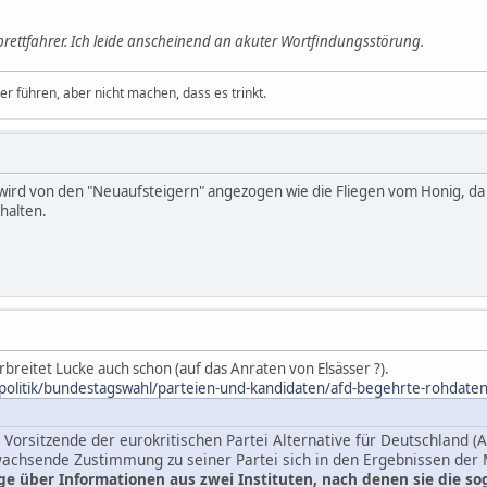
Mitbrettfahrer. Ich leide anscheinend an akuter Wortfindungsstörung.
 führen, aber nicht machen, dass es trinkt.
 wird von den "Neuaufsteigern" angezogen wie die Fliegen vom Honig, da s
halten.
reitet Lucke auch schon (auf das Anraten von Elsässer ?).
l/politik/bundestagswahl/parteien-und-kandidaten/afd-begehrte-rohdat
 Vorsitzende der eurokritischen Partei Alternative für Deutschland (A
sende Zustimmung zu seiner Partei sich in den Ergebnissen der M
ge über Informationen aus zwei Instituten, nach denen sie die s