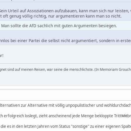
in Urteil auf Assoziationen aufzubauen, kann man sich nur leisten
st oft genug völlig richtig, nur argumentieren kann man so nicht.
Man sollte die AfD sachlich mit guten Argumenten besiegen.
nlos bei einer Partei die selbst nicht argumentiert, sondern in erst
r!
egnet sind auf meinen Reisen, war seine die menschlichste. (In Memoriam Grouch
 Alternativen zur Alternative mit völlig unpopulistischer und wohldurch
ich erfolgreich loslegt, zieht anscheinend jede Menge bekloppte Tritt
Mit
br
, die es in den letzten Jahren vom Status "sonstige" zu einer eigenen Sp