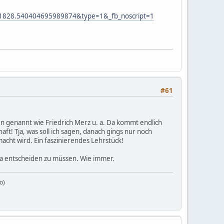
1828.540404695989874&type=1&_fb_noscript=1
#61
n genannt wie Friedrich Merz u. a. Da kommt endlich
ft! Tja, was soll ich sagen, danach gings nur noch
acht wird. Ein faszinierendes Lehrstück!
ra entscheiden zu müssen. Wie immer.
o)