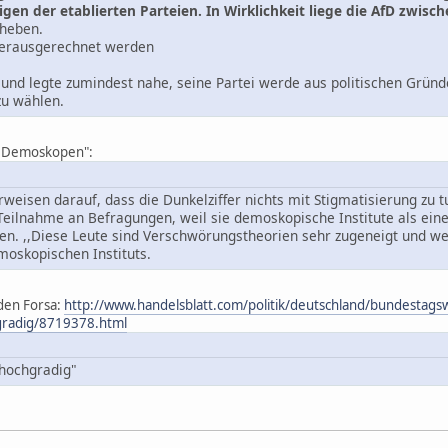
gen der etablierten Parteien. In Wirklichkeit liege die AfD zwisc
rheben.
erausgerechnet werden
 und legte zumindest nahe, seine Partei werde aus politischen Grün
zu wählen.
e Demoskopen":
isen darauf, dass die Dunkelziffer nichts mit Stigmatisierung zu tu
eilnahme an Befragungen, weil sie demoskopische Institute als einen
en. ,,Diese Leute sind Verschwörungstheorien sehr zugeneigt und wer
emoskopischen Instituts.
den Forsa:
http://www.handelsblatt.com/politik/deutschland/bundestags
hgradig/8719378.html
 hochgradig"