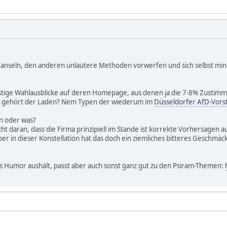
r Hanseln, den anderen unlautere Methoden vorwerfen und sich selbst mind
tige Wahlausblicke auf deren Homepage, aus denen ja die 7-8% Zust
 gehört der Laden? Nem Typen der wiederum im
Düsseldorfer AfD-Vors
n oder was?
cht daran, dass die Firma prinzipiell im Stande ist korrekte Vorhersage
r in dieser Konstellation hat das doch ein ziemliches bitteres Geschmäck
s Humor aushält, passt aber auch sonst ganz gut zu den Psiram-Themen: