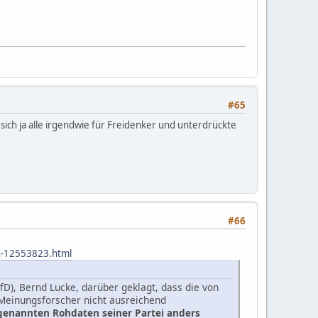
#65
ich ja alle irgendwie für Freidenker und unterdrückte
#66
en-12553823.html
fD), Bernd Lucke, darüber geklagt, dass die von
einungsforscher nicht ausreichend
ogenannten Rohdaten seiner Partei anders