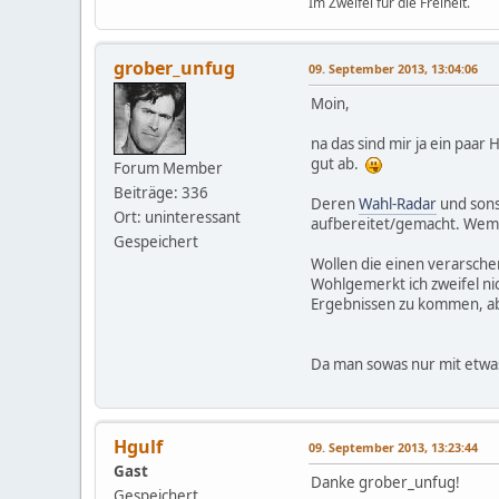
Im Zweifel für die Freiheit.
grober_unfug
09. September 2013, 13:04:06
Moin,
na das sind mir ja ein paa
gut ab.
Forum Member
Beiträge: 336
Deren
Wahl-Radar
und sons
Ort: uninteressant
aufbereitet/gemacht. Wem
Gespeichert
Wollen die einen verarsche
Wohlgemerkt ich zweifel ni
Ergebnissen zu kommen, abe
Da man sowas nur mit etwa
Hgulf
09. September 2013, 13:23:44
Gast
Danke grober_unfug!
Gespeichert