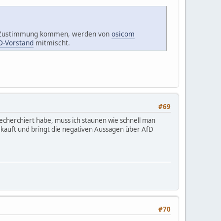
8% Zustimmung kommen, werden von
osicom
D-Vorstand
mitmischt.
#69
recherchiert habe, muss ich staunen wie schnell man
kauft und bringt die negativen Aussagen über AfD
#70