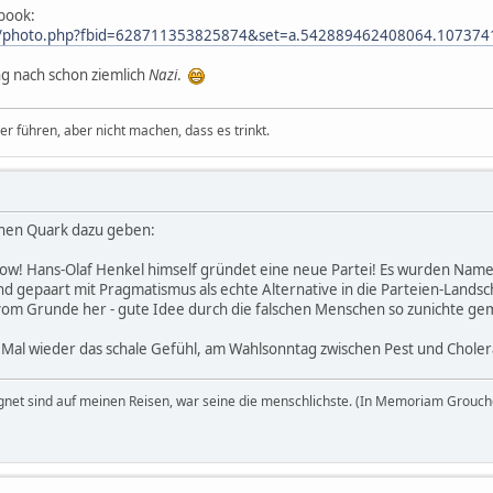
book:
m/photo.php?fbid=628711353825874&set=a.542889462408064.107374
g nach schon ziemlich
Nazi
.
 führen, aber nicht machen, dass es trinkt.
inen Quark dazu geben:
ow! Hans-Olaf Henkel himself gründet eine neue Partei! Es wurden Name
nd gepaart mit Pragmatismus als echte Alternative in die Parteien-Landscha
 vom Grunde her - gute Idee durch die falschen Menschen so zunichte gem
 Mal wieder das schale Gefühl, am Wahlsonntag zwischen Pest und Chole
egnet sind auf meinen Reisen, war seine die menschlichste. (In Memoriam Grouch