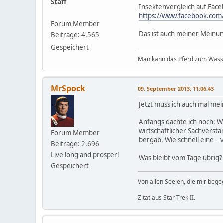
Staff
Insektenvergleich auf Face
https://www.facebook.co
Forum Member
Das ist auch meiner Meinun
Beiträge: 4,565
Gespeichert
Man kann das Pferd zum Wasser
MrSpock
09. September 2013, 11:06:43
Jetzt muss ich auch mal me
Anfangs dachte ich noch: W
wirtschaftlicher Sachversta
Forum Member
bergab. Wie schnell eine -
Beiträge: 2,696
Live long and prosper!
Was bleibt vom Tage übrig?
Gespeichert
Von allen Seelen, die mir beg
Zitat aus Star Trek II.