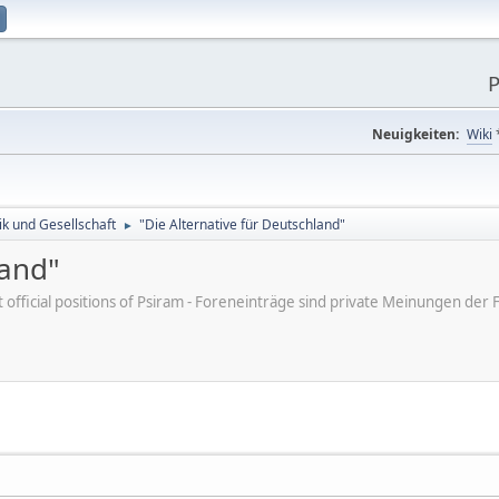
P
Neuigkeiten:
Wiki
tik und Gesellschaft
"Die Alternative für Deutschland"
►
land"
ot official positions of Psiram - Foreneinträge sind private Meinungen d