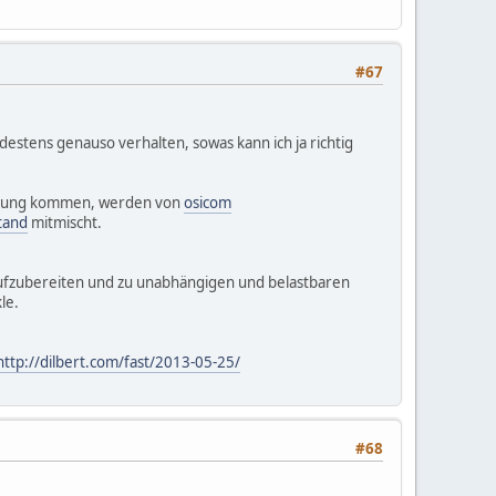
#67
estens genauso verhalten, sowas kann ich ja richtig
immung kommen, werden von
osicom
tand
mitmischt.
n aufzubereiten und zu unabhängigen und belastbaren
le.
http://dilbert.com/fast/2013-05-25/
#68