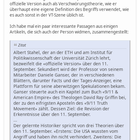
offizielle Version auch als Verschwörungstheorie, wie er
überhaupt eine eigene Definition des Begriffs verwendet, wie
es auch sonst in der VT-Szene üblich ist.
Ich habe mal ein paar interessante Passagen aus einigen
Artikeln, die sich auch der Person widmen, zusammengestellt:
Zitat
Albert Stahel, der an der ETH und am Institut für
Politikwissenschaft der Universität Zürich lehrt,
bezweifelt die «offizielle Version» über den 11.
September. Sekundiert wird der Professor von seinem
Mitarbeiter Daniele Ganser, der in verschiedenen
Blättern, darunter Facts und der Tages-Anzeiger, eine
Plattform für seine aberwitzigen Spekulationen bekam.
Ganser steuerte auch ein Kapitel zum Buch «9/11 &
American Empire» des Theologen David Ray Griffin bei,
der zu den eifrigsten Aposteln des «9/11 Truth
Movement» zählt. Dessen Ziel: die Revision der
Erkenntnisse über den 11. September.
...
Der gelernte Historiker spricht von drei Theorien über
den 11. September. «Erstens: Die USA wussten vom
Angriff und haben ihn nicht verhindert. Zweitens: Die