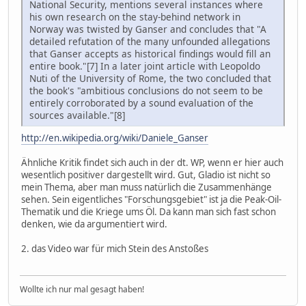
National Security, mentions several instances where
his own research on the stay-behind network in
Norway was twisted by Ganser and concludes that "A
detailed refutation of the many unfounded allegations
that Ganser accepts as historical findings would fill an
entire book."[7] In a later joint article with Leopoldo
Nuti of the University of Rome, the two concluded that
the book's "ambitious conclusions do not seem to be
entirely corroborated by a sound evaluation of the
sources available."[8]
http://en.wikipedia.org/wiki/Daniele_Ganser
Ähnliche Kritik findet sich auch in der dt. WP, wenn er hier auch
wesentlich positiver dargestellt wird. Gut, Gladio ist nicht so
mein Thema, aber man muss natürlich die Zusammenhänge
sehen. Sein eigentliches "Forschungsgebiet" ist ja die Peak-Oil-
Thematik und die Kriege ums Öl. Da kann man sich fast schon
denken, wie da argumentiert wird.
2. das Video war für mich Stein des Anstoßes
Wollte ich nur mal gesagt haben!