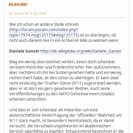
eLender
26. Januar 2013, 20:14:49
Wie ich schon an andere Stelle schreib
(
http://forum.psiram.com/index.php?
topic=7974.msg125175#msg125175
) ist zu überlegen, ob
nicht auch diesem Herrn ein Artikel im Wiki zu widmen wäre:
Daniele Ganser
http://de.wikipedia.org/wiki/Daniele_Ganser
Mag ein wenig überzeichnet wirken, einen doch scheinbar
seriösen Historiker und Friedensforscher hier aufzunehmen,
aber nachdem ich ihn bei Scobel gesehen hatte und ein wenig
recherchiert habe, ist dies schon zu überlegen. Er kann zwar
nicht eindeutig der Truther-Szene (9/11) zugeordnet werden,
aber er ist dort ein gern gesehener Redner. Auch seine
Veröffentlichungen zu den NATO-Geheimarmeen (Gladio)
scheinen umstritten.
Und dass er sich scheinbar als Historiker um eine
wissenschaftliche Hinterfragung der "offiziellen" Wahrheit um
9/11 stark macht, ist besonders heimtückisch, da er damit
versucht, die Verschwörungstheorien im akademischen
Bereich salonfähig zu machen. Entsprechend bezeichnet er die