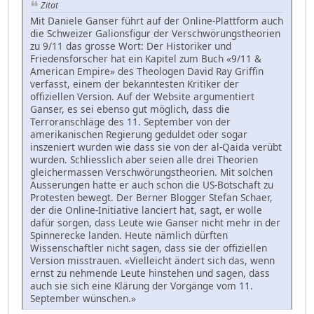
Zitat
Mit Daniele Ganser führt auf der Online-Plattform auch
die Schweizer Galionsfigur der Verschwörungstheorien
zu 9/11 das grosse Wort: Der Historiker und
Friedensforscher hat ein Kapitel zum Buch «9/11 &
American Empire» des Theologen David Ray Griffin
verfasst, einem der bekanntesten Kritiker der
offiziellen Version. Auf der Website argumentiert
Ganser, es sei ebenso gut möglich, dass die
Terroranschläge des 11. September von der
amerikanischen Regierung geduldet oder sogar
inszeniert wurden wie dass sie von der al-Qaida verübt
wurden. Schliesslich aber seien alle drei Theorien
gleichermassen Verschwörungstheorien. Mit solchen
Äusserungen hatte er auch schon die US-Botschaft zu
Protesten bewegt. Der Berner Blogger Stefan Schaer,
der die Online-Initiative lanciert hat, sagt, er wolle
dafür sorgen, dass Leute wie Ganser nicht mehr in der
Spinnerecke landen. Heute nämlich dürften
Wissenschaftler nicht sagen, dass sie der offiziellen
Version misstrauen. «Vielleicht ändert sich das, wenn
ernst zu nehmende Leute hinstehen und sagen, dass
auch sie sich eine Klärung der Vorgänge vom 11.
September wünschen.»