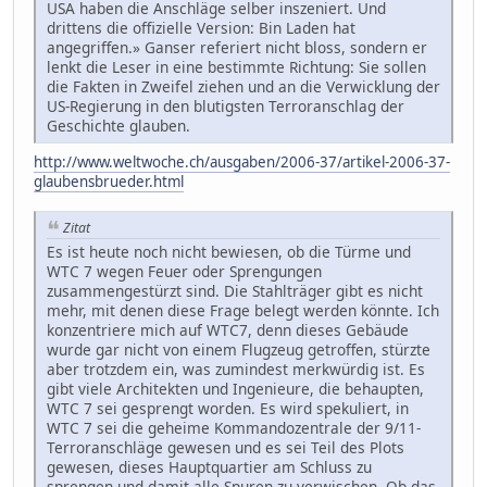
USA haben die Anschläge selber inszeniert. Und
drittens die offizielle Version: Bin Laden hat
angegriffen.» Ganser referiert nicht bloss, sondern er
lenkt die Leser in eine bestimmte Richtung: Sie sollen
die Fakten in Zweifel ziehen und an die Verwicklung der
US-Regierung in den blutigsten Terroranschlag der
Geschichte glauben.
http://www.weltwoche.ch/ausgaben/2006-37/artikel-2006-37-
glaubensbrueder.html
Zitat
Es ist heute noch nicht bewiesen, ob die Türme und
WTC 7 wegen Feuer oder Sprengungen
zusammengestürzt sind. Die Stahlträger gibt es nicht
mehr, mit denen diese Frage belegt werden könnte. Ich
konzentriere mich auf WTC7, denn dieses Gebäude
wurde gar nicht von einem Flugzeug getroffen, stürzte
aber trotzdem ein, was zumindest merkwürdig ist. Es
gibt viele Architekten und Ingenieure, die behaupten,
WTC 7 sei gesprengt worden. Es wird spekuliert, in
WTC 7 sei die geheime Kommandozentrale der 9/11-
Terroranschläge gewesen und es sei Teil des Plots
gewesen, dieses Hauptquartier am Schluss zu
sprengen und damit alle Spuren zu verwischen. Ob das