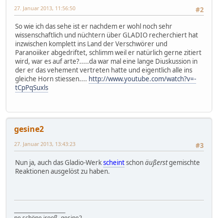
27. Januar 2013, 11:56:50
#2
So wie ich das sehe ist er nachdem er wohl noch sehr
wissenschaftlich und nüchtern über GLADIO recherchiert hat
inzwischen komplett ins Land der Verschwörer und
Paranoiiker abgedriftet, schlimm weil er natürlich gerne zitiert
wird, war es auf arte?.....da war mal eine lange Diuskussion in
der er das vehement vertreten hatte und eigentlich alle ins
gleiche Horn stiessen....
http://www.youtube.com/watch?v=-
tCpPqSuxls
gesine2
27. Januar 2013, 13:43:23
#3
Nun ja, auch das Gladio-Werk
scheint
schon
äußerst
gemischte
Reaktionen ausgelöst zu haben.
_____________________
ne schöne jrooß, gesine2