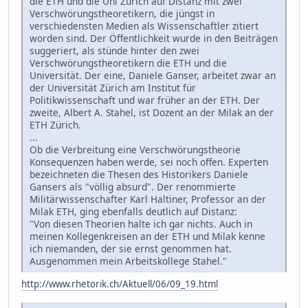
die ETH und die Uni Zürich auf Distanz mit zwei
Verschwörungstheoretikern, die jüngst in
verschiedensten Medien als Wissenschaftler zitiert
worden sind. Der Öffentlichkeit wurde in den Beiträgen
suggeriert, als stünde hinter den zwei
Verschwörungstheoretikern die ETH und die
Universität. Der eine, Daniele Ganser, arbeitet zwar an
der Universität Zürich am Institut für
Politikwissenschaft und war früher an der ETH. Der
zweite, Albert A. Stahel, ist Dozent an der Milak an der
ETH Zürich.
...
Ob die Verbreitung eine Verschwörungstheorie
Konsequenzen haben werde, sei noch offen. Experten
bezeichneten die Thesen des Historikers Daniele
Gansers als "völlig absurd". Der renommierte
Militärwissenschafter Karl Haltiner, Professor an der
Milak ETH, ging ebenfalls deutlich auf Distanz:
"Von diesen Theorien halte ich gar nichts. Auch in
meinen Kollegenkreisen an der ETH und Milak kenne
ich niemanden, der sie ernst genommen hat.
Ausgenommen mein Arbeitskollege Stahel."
http://www.rhetorik.ch/Aktuell/06/09_19.html