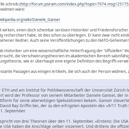
le schreib (
http://forum.psiram.com/index.php?topic=7974.msg1251
zu widmen wäre:
wikipedia.org/wiki/Daniele_Ganser
 wirken, einen doch scheinbar seriösen Historiker und Friedensforscher
g recherchiert habe, ist dies schon zu überlegen. Er kann zwar nicht ei
gesehener Redner. Auch seine Veröffentlichungen zu den NATO-Geheimarm
als Historiker um eine wissenschaftliche Hinterfragung der "offiziellen" 
versucht, die Verschwörungstheorien im akademischen Bereich salonfähig 
ngstheorie, wie er überhaupt eine eigene Definition des Begriffs verwend
ressante Passagen aus einigen Artikeln, die sich auch der Person widmen,
r ETH und am Institut für Politikwissenschaft der Universität Zürich le
rt wird der Professor von seinem Mitarbeiter Daniele Ganser, der in
attform für seine aberwitzigen Spekulationen bekam. Ganser steuert
avid Ray Griffin bei, der zu den eifrigsten Aposteln des «9/11 Truth
11. September.
 spricht von drei Theorien über den 11. September. «Erstens: Die US
e USA haben die Anschläge selber inszeniert. Und drittens die offizie