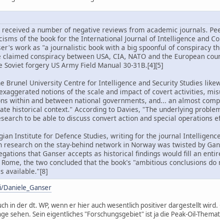
received a number of negative reviews from academic journals. Peer
cisms of the book for the International Journal of Intelligence and Co
er's work as "a journalistic book with a big spoonful of conspiracy the
e claimed conspiracy between USA, CIA, NATO and the European count
he Soviet forgery US Army Field Manual 30-31B.[4][5]
the Brunel University Centre for Intelligence and Security Studies lik
exaggerated notions of the scale and impact of covert activities, 
ons within and between national governments, and... an almost comple
ate historical context." According to Davies, "The underlying proble
earch to be able to discuss convert action and special operations eff
ian Institute for Defence Studies, writing for the journal Intelligen
 research on the stay-behind network in Norway was twisted by Ganse
ations that Ganser accepts as historical findings would fill an entire 
of Rome, the two concluded that the book's "ambitious conclusions do
s available."[8]
ki/Daniele_Ganser
auch in der dt. WP, wenn er hier auch wesentlich positiver dargestellt wir
 sehen. Sein eigentliches "Forschungsgebiet" ist ja die Peak-Oil-Themat