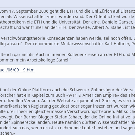
vom 17. September 2006 geht die ETH und die Uni Zürich auf Distanz
en als Wissenschaftler zitiert worden sind. Der Öffentlichkeit wurde 
heoretikern die ETH und die Universität. Der eine, Daniele Ganser, 
enschaft und war früher an der ETH. Der zweite, Albert A. Stahel, ist 
e Verschwörungstheorie Konsequenzen haben werde, sei noch offen. E
llig absurd". Der renommierte Militärwissenschafter Karl Haltiner, Pr
lte ich gar nichts. Auch in meinen Kollegenkreisen an der ETH und M
mmen mein Arbeitskollege Stahel."
uell/06/09_19.html
t auf der Online-Plattform auch die Schweizer Galionsfigur der Ver
forscher hat ein Kapitel zum Buch «9/11 & American Empire» des The
er offiziellen Version. Auf der Website argumentiert Ganser, es sei 
amerikanischen Regierung geduldet oder sogar inszeniert wurden wie
 alle drei Theorien gleichermassen Verschwörungstheorien. Mit solc
ewegt. Der Berner Blogger Stefan Schaer, der die Online-Initiative la
n der Spinnerecke landen. Heute nämlich dürften Wissenschaftler nich
 ändert sich das, wenn ernst zu nehmende Leute hinstehen und sagen
schen.»