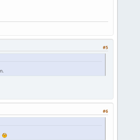
#5
n.
#6
t.