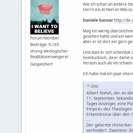
Wie ich schon an andere Stel
Herrn ein Artikel im Wiki 
Daniele Ganser
http://de.
Mag ein wenig überzeichnet
gesehen hatte und ein weni
Forum Member
aber er ist dort ein gern 
Beiträge: 9,165
streng ideologischer
Und dass er sich scheinbar 
Realitätsverweigerer
heimtückisch, da er damit 
Version auch als Verschwöru
Gespeichert
Ich habe mal ein paar inte
Zitat
Albert Stahel, der an de
11. September. Sekundie
Tages-Anzeiger, eine Pl
Empire» des Theologen D
Erkenntnisse über den 
...
Der gelernte Historiker
verhindert. Zweitens: Di