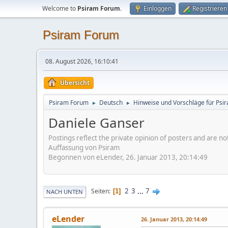
Welcome to
Psiram Forum
.
Einloggen
Registrieren
Psiram Forum
08. August 2026, 16:10:41
Übersicht
Psiram Forum
Deutsch
Hinweise und Vorschläge für Psir
►
►
Daniele Ganser
Postings reflect the private opinion of posters and are n
Auffassung von Psiram
Begonnen von eLender, 26. Januar 2013, 20:14:49
2
3
...
7
Seiten
1
NACH UNTEN
eLender
26. Januar 2013, 20:14:49