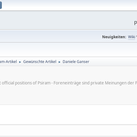
P
Neuigkeiten:
Wiki
am-Artikel
Gewünschte Artikel
Daniele Ganser
►
►
ot official positions of Psiram - Foreneinträge sind private Meinungen d