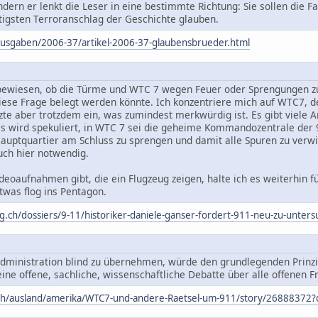
ondern er lenkt die Leser in eine bestimmte Richtung: Sie sollen die 
tigsten Terroranschlag der Geschichte glauben.
ausgaben/2006-37/artikel-2006-37-glaubensbrueder.html
t bewiesen, ob die Türme und WTC 7 wegen Feuer oder Sprengungen zu
diese Frage belegt werden könnte. Ich konzentriere mich auf WTC7, 
rzte aber trotzdem ein, was zumindest merkwürdig ist. Es gibt viele 
s wird spekuliert, in WTC 7 sei die geheime Kommandozentrale der 
auptquartier am Schluss zu sprengen und damit alle Spuren zu verwi
uch hier notwendig.
ideoaufnahmen gibt, die ein Flugzeug zeigen, halte ich es weiterhin 
twas flog ins Pentagon.
g.ch/dossiers/9-11/historiker-daniele-ganser-fordert-911-neu-zu-unte
Administration blind zu übernehmen, würde den grundlegenden Prinz
ine offene, sachliche, wissenschaftliche Debatte über alle offenen F
.ch/ausland/amerika/WTC7-und-andere-Raetsel-um-911/story/26888372?