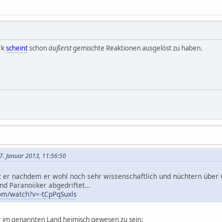
rk
scheint
schon
äußerst
gemischte Reaktionen ausgelöst zu haben.
27. Januar 2013, 11:56:50
st er nachdem er wohl noch sehr wissenschaftlich und nüchtern über
d Paranoiiker abgedriftet...
om/watch?v=-tCpPqSuxls
r im genannten Land heimisch gewesen zu sein: