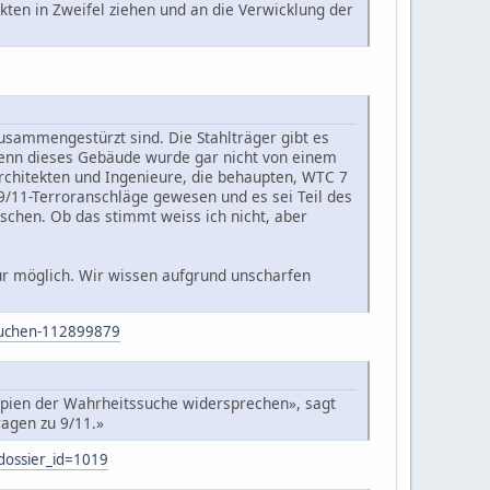
Fakten in Zweifel ziehen und an die Verwicklung der
sammengestürzt sind. Die Stahlträger gibt es
denn dieses Gebäude wurde gar nicht von einem
Architekten und Ingenieure, die behaupten, WTC 7
9/11-Terroranschläge gewesen und es sei Teil des
schen. Ob das stimmt weiss ich nicht, aber
für möglich. Wir wissen aufgrund unscharfen
rsuchen-112899879
ipien der Wahrheitssuche widersprechen», sagt
ragen zu 9/11.»
dossier_id=1019