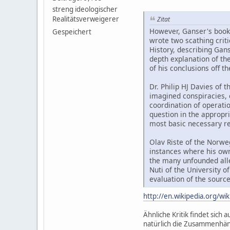
streng ideologischer
Realitätsverweigerer
Zitat
However, Ganser's book 
Gespeichert
wrote two scathing criti
History, describing Gans
depth explanation of th
of his conclusions off t
Dr. Philip HJ Davies of 
imagined conspiracies, 
coordination of operati
question in the appropri
most basic necessary res
Olav Riste of the Norweg
instances where his own
the many unfounded alleg
Nuti of the University 
evaluation of the source
http://en.wikipedia.org/wi
Ähnliche Kritik findet sich 
natürlich die Zusammenhänge