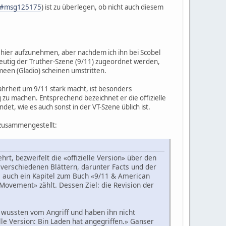
75#msg125175
) ist zu überlegen, ob nicht auch diesem
 hier aufzunehmen, aber nachdem ich ihn bei Scobel
ndeutig der Truther-Szene (9/11) zugeordnet werden,
een (Gladio) scheinen umstritten.
Wahrheit um 9/11 stark macht, ist besonders
zu machen. Entsprechend bezeichnet er die offizielle
et, wie es auch sonst in der VT-Szene üblich ist.
 zusammengestellt:
hrt, bezweifelt die «offizielle Version» über den
 verschiedenen Blättern, darunter Facts und der
e auch ein Kapitel zum Buch «9/11 & American
 Movement» zählt. Dessen Ziel: die Revision der
A wussten vom Angriff und haben ihn nicht
lle Version: Bin Laden hat angegriffen.» Ganser