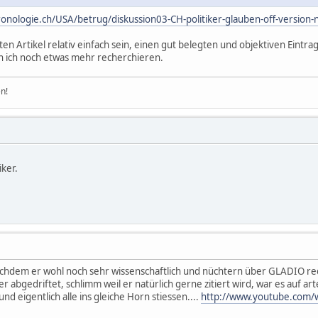
onologie.ch/USA/betrug/diskussion03-CH-politiker-glauben-off-version-n
kten Artikel relativ einfach sein, einen gut belegten und objektiven Eintr
nn ich noch etwas mehr recherchieren.
n!
iker.
 nachdem er wohl noch sehr wissenschaftlich und nüchtern über GLADIO re
 abgedriftet, schlimm weil er natürlich gerne zitiert wird, war es auf arte
d eigentlich alle ins gleiche Horn stiessen....
http://www.youtube.com/