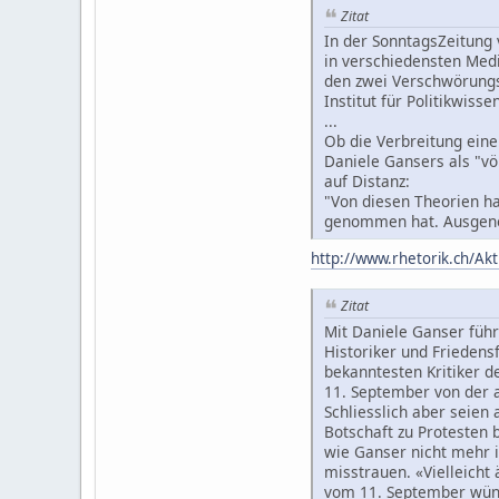
Zitat
In der SonntagsZeitung 
in verschiedensten Medi
den zwei Verschwörungst
Institut für Politikwiss
...
Ob die Verbreitung ein
Daniele Gansers als "vö
auf Distanz:
"Von diesen Theorien ha
genommen hat. Ausgeno
http://www.rhetorik.ch/Akt
Zitat
Mit Daniele Ganser führ
Historiker und Friedens
bekanntesten Kritiker d
11. September von der 
Schliesslich aber seien
Botschaft zu Protesten b
wie Ganser nicht mehr i
misstrauen. «Vielleicht
vom 11. September wün