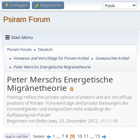
Einloggen
Registrieren
Psiram Forum
Main Menu
Psiram Forum
Deutsch
►
Hinweise und Vorschläge für Psiram-Artikel
Gewünschte Artikel
►
►
Peter Merschs Energetische Migränetheorie
►
Peter Merschs Energetische
Migränetheorie
Postings reflect the private opinion of posters and are not official
positions of Psiram - Foreneinträge sind private Meinungen der
Forenmitglieder und entsprechen nicht unbedingt der
Auffassung von Psiram
Begonnen von Belbo zwei, 25. Dezember 2012, 11:11:18
1
...
7
8
10
11
...
15
Seiten
9
NACH UNTEN