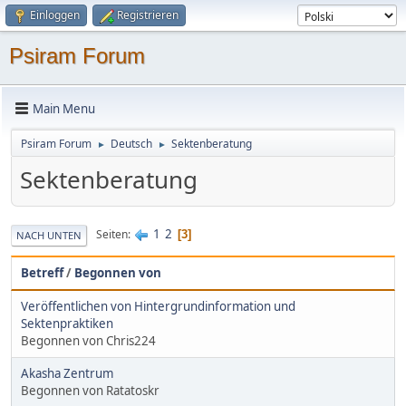
Einloggen
Registrieren
Psiram Forum
Main Menu
Psiram Forum
Deutsch
Sektenberatung
►
►
Sektenberatung
1
2
Seiten
3
NACH UNTEN
Betreff
/
Begonnen von
Veröffentlichen von Hintergrundinformation und
Sektenpraktiken
Begonnen von Chris224
Akasha Zentrum
Begonnen von Ratatoskr