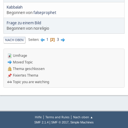
Kabbalah
Begonnen von
falseprophet
Frage zu einem Bild
Begonnen von noreligio
1
3
Seiten
2
NACH OBEN
Umfrage
Moved Topic
Thema geschlossen
Fixiertes Thema
Topic you are watching
|
|
Hilfe
Terms and Rules
Nach oben ▲
|
,
SMF 2.1.4
SMF © 2017
Simple Machines