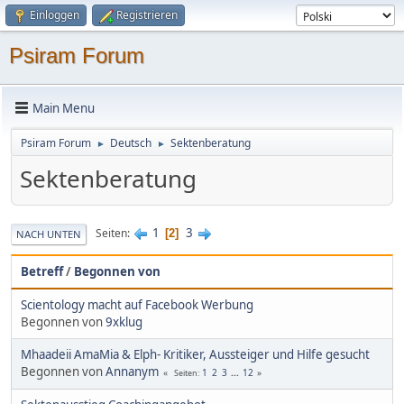
Einloggen
Registrieren
Psiram Forum
Main Menu
Psiram Forum
Deutsch
Sektenberatung
►
►
Sektenberatung
1
3
Seiten
2
NACH UNTEN
Betreff
/
Begonnen von
Scientology macht auf Facebook Werbung
Begonnen von
9xklug
Mhaadeii AmaMia & Elph- Kritiker, Aussteiger und Hilfe gesucht
Begonnen von
Annanym
1
2
3
...
12
Seiten