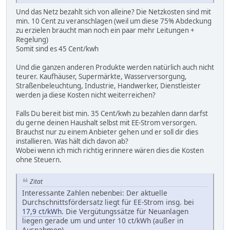
Und das Netz bezahlt sich von alleine? Die Netzkosten sind mit
min. 10 Cent zu veranschlagen (weil um diese 75% Abdeckung
zu erzielen braucht man noch ein paar mehr Leitungen +
Regelung)
Somit sind es 45 Cent/kwh
Und die ganzen anderen Produkte werden natürlich auch nicht
teurer. Kaufhäuser, Supermärkte, Wasserversorgung,
Straßenbeleuchtung, Industrie, Handwerker, Dienstleister
werden ja diese Kosten nicht weiterreichen?
Falls Du bereit bist min. 35 Cent/kwh zu bezahlen dann darfst
du gerne deinen Haushalt selbst mit EE-Strom versorgen.
Brauchst nur zu einem Anbieter gehen und er soll dir dies
installieren. Was hält dich davon ab?
Wobei wenn ich mich richtig erinnere wären dies die Kosten
ohne Steuern.
Zitat
Interessante Zahlen nebenbei: Der aktuelle
Durchschnittsfördersatz liegt für EE-Strom insg. bei
17,9 ct/kWh
. Die Vergütungssätze für Neuanlagen
liegen gerade um und unter 10 ct/kWh (außer in
Ausnahmen).