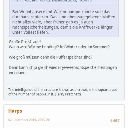
Zitat von: uran am 02. Dezember 2013, 19:34:15
Bei Wohnhäusern mit Wärmepumpe könnte sich das
durchaus rentieren. Das sind aber zugegebener Maßen
nicht allzu viele, aber früher gab es ja auch
Nachtspeicherheizungen, damit die Kraftwerke länger
unter Vollast liefen.
Große Preisfrage!
Wann wird Wärme benötigt? Im Winter oder im Sommer?
Wie groß müssen dann die Pufferspeicher sind?
Dann kann ich ja gleich wieder
Jahres
nachtspeicherheizungen
einbauen.
The intelligence of the creature known as a crowd, is the square root
of the number of people in it. (Terry Pratchett)
Harpo
02. Dezember 2013, 20:32:26
#467