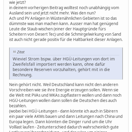
wie jetzt?
in deinem vorherigen Beitrag wolltest noch unabhängig vom
Ausland sein und jetzt nicht mehr. Was den nun?
Ach und PV Anlagen in Wüstenähnlichen Gebieten ist so das
dümmste was man machen kann. Ausser man hat genügend
Leute die Staub wischen (einer der Hauptgründe fürs
Scheitern von Desert Tec) und die Schmirgelwirkung von Sand
ist auch nicht gerade positiv für die Haltbarkeit dieser Anlagen.
Zitat
Wieviel Strom bspw. über HGÜ-Leitungen von dort im
Zweifelsfall importiert werden kann, ohne dafür
besondere Reserven vorzuhalten, gehört mit in die
Rechnung.
Nein gehört nicht. Weil Deutschland kann nicht den anderen
Vorschreiben wie sie ihre Energie erzeugen sollen. Wenn sie
die Welt mit PVAs und WKAs zupflastern wollen und dann noch
HGÜ-Leitungen wollen dann sollen die Deutschen dies auch
bezahlen.
(wobei bei HGÜ-Leitungen - dann könnte ich auch in Sibirern
ein paar viele AKWs bauen und dann Leitungen nach China und
Europa legen. Dann könnten die Dinger rund um die Uhr
Volllast laufen - Zeitunterschied dadurch wahrscheinlich gute