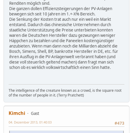
Renditen möglich sind.
Die ganzen dollen Effizienzsteigerungen der PV-Anlagen
bewegen sich seit 10 Jahren im 1.+-X% Bereich.
Die Senkung der Kosten trat auch nur ein weil ein Markt
entstand. Dadurch das chinesische Unternehmen durch
staatliche Unterstützung die Preise unterbieten konnten
waren die Deutschen Hersteller dazu gezwungen weniger
Häppchen zu bezahlen und die Paneelen kostengünstiger
anzubieten. Wenn man dann noch die Milliarden abzieht die
Bosch, Simens, Shell, BP, bankrotte Hersteller in DE, etc. für
ihren Ausflug in die PV-Anlagenwelt verbrannt haben (und
diese voll steuerlich geltend machen) dann fragt man sich
schon ob es wirklich volkswirtschaftlich einen Sinn hatte.
The intelligence of the creature known as a crowd, is the square root
of the number of people in it. (Terry Pratchett)
Kimchi
Gast
04. Dezember 2013, 01:40:03
#473