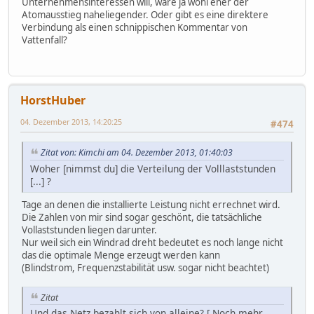
Unternehmensinteressen will, wäre ja wohl eher der
Atomausstieg naheliegender. Oder gibt es eine direktere
Verbindung als einen schnippischen Kommentar von
Vattenfall?
HorstHuber
04. Dezember 2013, 14:20:25
#474
Zitat von: Kimchi am 04. Dezember 2013, 01:40:03
Woher [nimmst du] die Verteilung der Volllaststunden
[...] ?
Tage an denen die installierte Leistung nicht errechnet wird.
Die Zahlen von mir sind sogar geschönt, die tatsächliche
Vollaststunden liegen darunter.
Nur weil sich ein Windrad dreht bedeutet es noch lange nicht
das die optimale Menge erzeugt werden kann
(Blindstrom, Frequenzstabilität usw. sogar nicht beachtet)
Zitat
Und das Netz bezahlt sich von alleine? [ Noch mehr