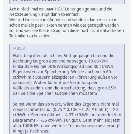
Ach einfach mal ein paar HGÜ-Leitungen gebaut und die
Netzsteuerung klappt dann so einfach.
Wir sind hier nicht im Wunderland sondern dann muss man
schon mal ein paar Fakten nennen wie das geregelt werden
soll und wer die Kosten trägt um diese noch nicht entwickelten
Techniken zu bezahlen.
Zitat
Habs begriffen als ich ins Bett gegangen bin und die
Rechnung ist grob aber meinetwegen, 10 ct/kWh
Einkaufspreis bei 50% Wirkungsgrad und 30 ct/kWh
Eigenkosten zur Speicherung. Würde auch noch 60
ct/kWh mit Steuern akzeptieren (Förderung außen vor
gelassen). Woher kommt die Verteilung der
Volllaststunden, und die Abschätzung, dass grob 25%
der Zeit die Speicher ausgleichen müssten?
Selbst wenn das so wäre, wäre das Ergebnis nicht mal
niederschmetternd (0.75 * 0.10€ + 0.25 * 0.50 €) = 20
ct/kWh + Steuern (aktuell 14,37 ct/kWh laut dem letzten
Diagramm) = ~35 ct/kWh. Für gut 6 Cent mehr als jetzt
also 100% EE, ohne weitere Technologieverbesserung?
Klingt ja nach was.