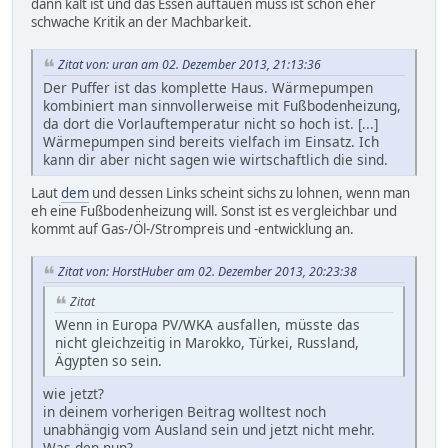
dann kalt ist und das Essen auftauen muss ist schon eher
schwache Kritik an der Machbarkeit.
Zitat von: uran am 02. Dezember 2013, 21:13:36
Der Puffer ist das komplette Haus. Wärmepumpen
kombiniert man sinnvollerweise mit Fußbodenheizung,
da dort die Vorlauftemperatur nicht so hoch ist. [...]
Wärmepumpen sind bereits vielfach im Einsatz. Ich
kann dir aber nicht sagen wie wirtschaftlich die sind.
Laut
dem
und dessen Links scheint sichs zu lohnen, wenn man
eh eine Fußbodenheizung will. Sonst ist es vergleichbar und
kommt auf Gas-/Öl-/Strompreis und -entwicklung an.
Zitat von: HorstHuber am 02. Dezember 2013, 20:23:38
Zitat
Wenn in Europa PV/WKA ausfallen, müsste das
nicht gleichzeitig in Marokko, Türkei, Russland,
Ägypten so sein.
wie jetzt?
in deinem vorherigen Beitrag wolltest noch
unabhängig vom Ausland sein und jetzt nicht mehr.
Was den nun?