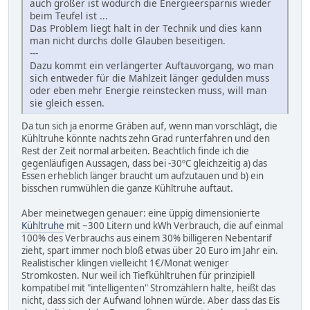
auch größer ist wodurch die Energieersparnis wieder
beim Teufel ist ...
Das Problem liegt halt in der Technik und dies kann
man nicht durchs dolle Glauben beseitigen.
---
Dazu kommt ein verlängerter Auftauvorgang, wo man
sich entweder für die Mahlzeit länger gedulden muss
oder eben mehr Energie reinstecken muss, will man
sie gleich essen.
Da tun sich ja enorme Gräben auf, wenn man vorschlägt, die
Kühltruhe könnte nachts zehn Grad runterfahren und den
Rest der Zeit normal arbeiten. Beachtlich finde ich die
gegenläufigen Aussagen, dass bei -30ºC gleichzeitig a) das
Essen erheblich länger braucht um aufzutauen und b) ein
bisschen rumwühlen die ganze Kühltruhe auftaut.
Aber meinetwegen genauer: eine üppig dimensionierte
Kühltruhe
mit ~300 Litern und kWh Verbrauch, die auf einmal
100% des Verbrauchs aus einem 30% billigeren Nebentarif
zieht, spart immer noch bloß etwas über 20 Euro im Jahr ein.
Realistischer klingen vielleicht 1€/Monat weniger
Stromkosten. Nur weil ich Tiefkühltruhen für prinzipiell
kompatibel mit "intelligenten" Stromzählern halte, heißt das
nicht, dass sich der Aufwand lohnen würde. Aber dass das Eis