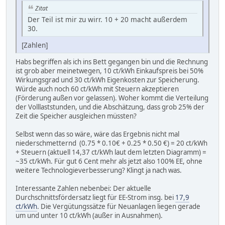
Zitat
Der Teil ist mir zu wirr. 10 + 20 macht außerdem
30.
[Zahlen]
Habs begriffen als ich ins Bett gegangen bin und die Rechnung
ist grob aber meinetwegen, 10 ct/kWh Einkaufspreis bei 50%
Wirkungsgrad und 30 ct/kWh Eigenkosten zur Speicherung.
Würde auch noch 60 ct/kWh mit Steuern akzeptieren
(Förderung außen vor gelassen). Woher kommt die Verteilung
der Volllaststunden, und die Abschätzung, dass grob 25% der
Zeit die Speicher ausgleichen müssten?
Selbst wenn das so wäre, wäre das Ergebnis nicht mal
niederschmetternd (0.75 * 0.10€ + 0.25 * 0.50 €) = 20 ct/kWh
+ Steuern (aktuell 14,37 ct/kWh laut dem letzten Diagramm) =
~35 ct/kWh. Für gut 6 Cent mehr als jetzt also 100% EE, ohne
weitere Technologieverbesserung? Klingt ja nach was.
Interessante Zahlen nebenbei: Der aktuelle
Durchschnittsfördersatz liegt für EE-Strom insg. bei
17,9
ct/kWh
. Die Vergütungssätze für Neuanlagen liegen gerade
um und unter 10 ct/kWh (außer in Ausnahmen).