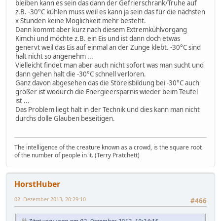
bleiben kann es sein das dann der Gefrierschrank/Truhe auf
z.B. -30°C kühlen muss weil es kann ja sein das für die nächsten
x Stunden keine Möglichkeit mehr besteht.
Dann kommt aber kurz nach diesem Extremkühlvorgang
Kimchi und möchte z.B. ein Eis und ist dann doch etwas
genervt weil das Eis auf einmal an der Zunge klebt. -30°C sind
halt nicht so angenehm ...
Vielleicht findet man aber auch nicht sofort was man sucht und
dann gehen halt die -30°C schnell verloren.
Ganz davon abgesehen das die Störeisbildung bei -30°C auch
größer ist wodurch die Energieersparnis wieder beim Teufel
ist ...
Das Problem liegt halt in der Technik und dies kann man nicht
durchs dolle Glauben beseitigen.
The intelligence of the creature known as a crowd, is the square root
of the number of people in it. (Terry Pratchett)
HorstHuber
02. Dezember 2013, 20:29:10
#466