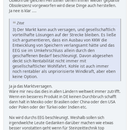
Obwohl die gleichen Hersteller denen immer wieder geplante
Obsoleszenz vorgeworfen wird diese Dinge auch herstellen.
Ja nee is klar ....
Zitat
3) Der Markt kann auch versagen, und gesellschaftlich
vorteilhafte Lösungen auf der Strecke bleiben. Es ließe
sich argumentieren, dass ein Ausbau von KKW die
Entwicklung von Speichern verlangsamt hätte und das
EEG sie im Umkehrschluss allein durch den
geschaffenen Bedarf beschleunigt. Davon abgesehen
deckt sich Rentabilität nicht immer mit
gesellschaftlicher Wohlfahrt. Kohle ist auch immer
noch rentabler als unpriorisierte Windkraft, aber eben
keine Option.
Ja ja das Marktversagen.
Wäre mir neu das dies in allen Ländern weltweit immer zutrifft.
Wenn ein besseres Produkt in DE keinen Durchbruch schafft
dann halt in Mexiko oder Brasilien oder China oder den USA
oder Polen oder der Türkei oder Indien etc.
Nix wird durchs EEG beschleunigt. Weshalb sollen sich
irgendwelche Leute Gedanken darüber machen wie etwas
besser vonstatten geht wenn für Steinzeittechnik top