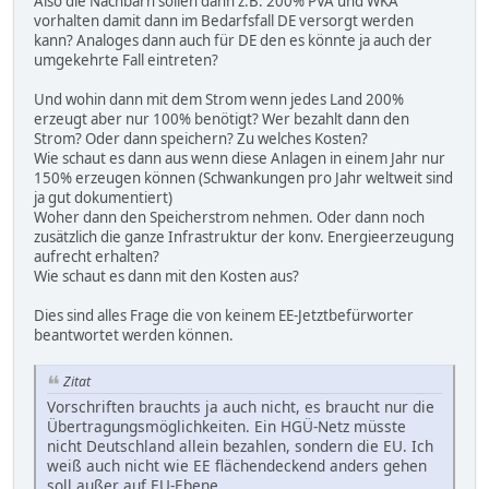
Also die Nachbarn sollen dann z.B. 200% PVA und WKA
vorhalten damit dann im Bedarfsfall DE versorgt werden
kann? Analoges dann auch für DE den es könnte ja auch der
umgekehrte Fall eintreten?
Und wohin dann mit dem Strom wenn jedes Land 200%
erzeugt aber nur 100% benötigt? Wer bezahlt dann den
Strom? Oder dann speichern? Zu welches Kosten?
Wie schaut es dann aus wenn diese Anlagen in einem Jahr nur
150% erzeugen können (Schwankungen pro Jahr weltweit sind
ja gut dokumentiert)
Woher dann den Speicherstrom nehmen. Oder dann noch
zusätzlich die ganze Infrastruktur der konv. Energieerzeugung
aufrecht erhalten?
Wie schaut es dann mit den Kosten aus?
Dies sind alles Frage die von keinem EE-Jetztbefürworter
beantwortet werden können.
Zitat
Vorschriften brauchts ja auch nicht, es braucht nur die
Übertragungsmöglichkeiten. Ein HGÜ-Netz müsste
nicht Deutschland allein bezahlen, sondern die EU. Ich
weiß auch nicht wie EE flächendeckend anders gehen
soll außer auf EU-Ebene