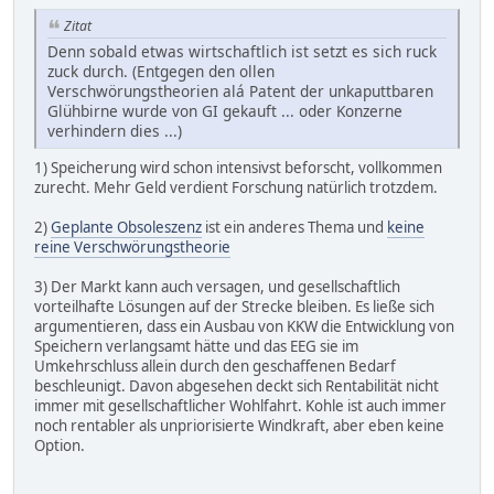
Zitat
Denn sobald etwas wirtschaftlich ist setzt es sich ruck
zuck durch. (Entgegen den ollen
Verschwörungstheorien alá Patent der unkaputtbaren
Glühbirne wurde von GI gekauft ... oder Konzerne
verhindern dies ...)
1) Speicherung wird schon intensivst beforscht, vollkommen
zurecht. Mehr Geld verdient Forschung natürlich trotzdem.
2)
Geplante Obsoleszenz
ist ein anderes Thema und
keine
reine Verschwörungstheorie
3) Der Markt kann auch versagen, und gesellschaftlich
vorteilhafte Lösungen auf der Strecke bleiben. Es ließe sich
argumentieren, dass ein Ausbau von KKW die Entwicklung von
Speichern verlangsamt hätte und das EEG sie im
Umkehrschluss allein durch den geschaffenen Bedarf
beschleunigt. Davon abgesehen deckt sich Rentabilität nicht
immer mit gesellschaftlicher Wohlfahrt. Kohle ist auch immer
noch rentabler als unpriorisierte Windkraft, aber eben keine
Option.