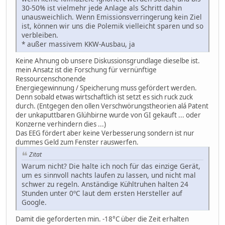
30-50% ist vielmehr jede Anlage als Schritt dahin
unausweichlich. Wenn Emissionsverringerung kein Ziel
ist, können wir uns die Polemik vielleicht sparen und so
verbleiben.
* außer massivem KKW-Ausbau, ja
Keine Ahnung ob unsere Diskussionsgrundlage dieselbe ist.
mein Ansatz ist die Forschung für vernünftige
Ressourcenschonende
Energiegewinnung / Speicherung muss gefördert werden.
Denn sobald etwas wirtschaftlich ist setzt es sich ruck zuck
durch. (Entgegen den ollen Verschwörungstheorien alá Patent
der unkaputtbaren Glühbirne wurde von GI gekauft ... oder
Konzerne verhindern dies ...)
Das EEG fördert aber keine Verbesserung sondern ist nur
dummes Geld zum Fenster rauswerfen.
Zitat
Warum nicht? Die halte ich noch für das einzige Gerät,
um es sinnvoll nachts laufen zu lassen, und nicht mal
schwer zu regeln. Anständige Kühltruhen halten 24
Stunden unter 0ºC laut dem ersten Hersteller auf
Google.
Damit die geforderten min. -18°C über die Zeit erhalten