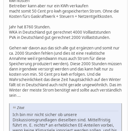
kwh kosten
Betreiber kann aber nur ein KWh verkaufen
macht somit 50 Cent pro kwh gespeicherten Strom. Ohne die
Kosten fürs Gaskraftwerk + Steuern + Netzentgeltkosten.
Jahr hat 8760 Stunden.
WKA in Deutschland gut gerechnet 4000 Volllaststunden
PVA in Deutschland gut gerechnet 2000 Volllaststunden.
Gehen wir davon aus das sich alle gut ergänzen und somit nur
ca. 2000 Stunden fehlen (und dies ist eine realistische
Annahme weil irgendwann muss auch Strom für diese
Speicherung produziert werden). Diese 2000 Stunden müssen
dann irgendwie versorgt werden und das kann halt nur zu
kosten von min. 50 Cent pro kwh erfolgen. Und die
Wahrscheinlichkeit das diese Zeit hauptsächlich auf den Winter
fällt ist in Deutschland auch nicht gerade ungewöhnlich. Das im
Winter der meiste Strom benötigt wird sollte auch verständlich
sein ...
Zitat
Ich bin mir nicht sicher ob unsere
Diskussionsgrundlagen dieselben sind. Mittelfristig
führt m. E. nichts* an erheblichen EE-Anteilen vorbei,
wenn keine Klimaziele ignoriert werden sollen, und bis