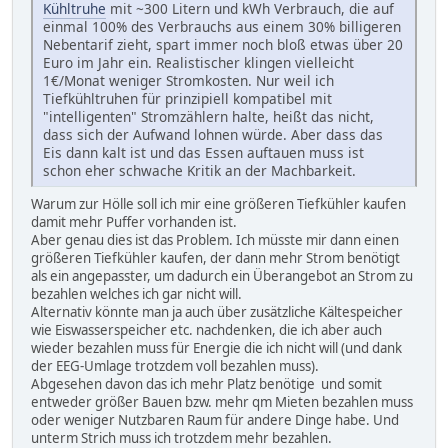
Kühltruhe
mit ~300 Litern und kWh Verbrauch, die auf
einmal 100% des Verbrauchs aus einem 30% billigeren
Nebentarif zieht, spart immer noch bloß etwas über 20
Euro im Jahr ein. Realistischer klingen vielleicht
1€/Monat weniger Stromkosten. Nur weil ich
Tiefkühltruhen für prinzipiell kompatibel mit
"intelligenten" Stromzählern halte, heißt das nicht,
dass sich der Aufwand lohnen würde. Aber dass das
Eis dann kalt ist und das Essen auftauen muss ist
schon eher schwache Kritik an der Machbarkeit.
Warum zur Hölle soll ich mir eine größeren Tiefkühler kaufen
damit mehr Puffer vorhanden ist.
Aber genau dies ist das Problem. Ich müsste mir dann einen
größeren Tiefkühler kaufen, der dann mehr Strom benötigt
als ein angepasster, um dadurch ein Überangebot an Strom zu
bezahlen welches ich gar nicht will.
Alternativ könnte man ja auch über zusätzliche Kältespeicher
wie Eiswasserspeicher etc. nachdenken, die ich aber auch
wieder bezahlen muss für Energie die ich nicht will (und dank
der EEG-Umlage trotzdem voll bezahlen muss).
Abgesehen davon das ich mehr Platz benötige und somit
entweder größer Bauen bzw. mehr qm Mieten bezahlen muss
oder weniger Nutzbaren Raum für andere Dinge habe. Und
unterm Strich muss ich trotzdem mehr bezahlen.