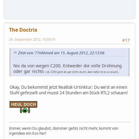
The Doctrix
24. September 2012, 16:54:19
#17
Zitat von: 71hAhmed am 15. August 2012, 22:12:06
Nix da von wegen C200. Entweder die volle Dröhnung
oder gar nichts
.
( ok, C200 geht als gar nichts durch, aber dafür ist es zu teuer)
Okay, Du bekommst jetzt Realität-Urtinktur: Du wirst an einen
Stuhl gefesselt und musst 24 Stunden am Stück RTL2 schauen!
Immer, wenn Du glaubst, dümmer gehts nicht mehr, kommt von
irgendwo ein Eso her!