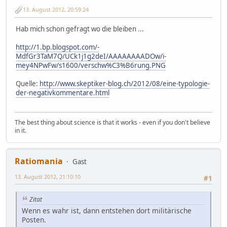
13. August 2012, 20:59:24
Hab mich schon gefragt wo die bleiben ...
http://1.bp.blogspot.com/-
MdfGr3TaM7Q/UCk1j1g2deI/AAAAAAAADOw/i-
mey4NPwFw/s1600/verschw%C3%B6rung.PNG
Quelle:
http://www.skeptiker-blog.ch/2012/08/eine-typologie-
der-negativkommentare.html
The best thing about science is that it works - even if you don't believe
in it.
Ratiomania
Gast
13. August 2012, 21:10:10
#1
Zitat
Wenn es wahr ist, dann entstehen dort militärische
Posten.