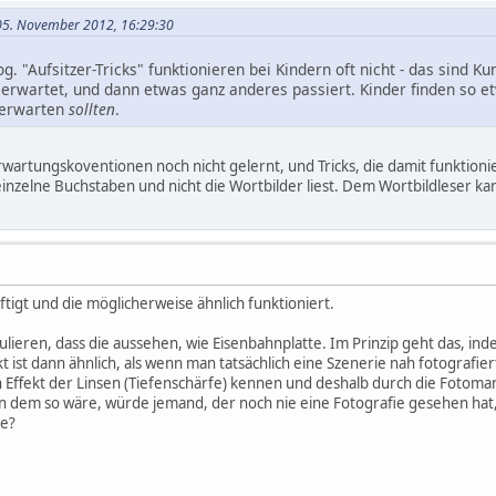
 05. November 2012, 16:29:30
. "Aufsitzer-Tricks" funktionieren bei Kindern oft nicht - das sind K
wartet, und dann etwas ganz anderes passiert. Kinder finden so etwa
s erwarten
sollten
.
wartungskoventionen noch nicht gelernt, und Tricks, die damit funktionie
 einzelne Buchstaben und nicht die Wortbilder liest. Dem Wortbildleser k
ftigt und die möglicherweise ähnlich funktioniert.
ulieren, dass die aussehen, wie Eisenbahnplatte. Im Prinzip geht das, 
kt ist dann ähnlich, als wenn man tatsächlich eine Szenerie nah fotografier
n Effekt der Linsen (Tiefenschärfe) kennen und deshalb durch die Fotoman
nn dem so wäre, würde jemand, der noch nie eine Fotografie gesehen hat
ge?