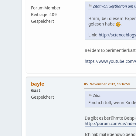
Zitat von: Seytharion am
Forum Member
Beiträge: 409
Hmm, bei diesem Experim
Gespeichert
gelesen habe
.
Link:
http://scienceblog
Bei dem Experimentierkast
https://www.youtube.co
bayle
05. November 2012, 16:16:58
Gast
Zitat
Gespeichert
Find ich toll, wenn Kin
Da gibt es berühmte Beispie
http://psiram.com/ge/ind
Ich hab mal irgendwo gehört