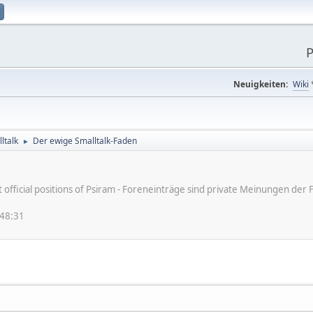
P
Neuigkeiten:
Wiki
ltalk
Der ewige Smalltalk-Faden
►
ot official positions of Psiram - Foreneinträge sind private Meinungen d
:48:31