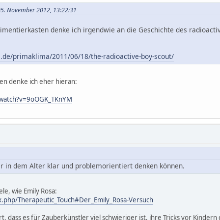
 05. November 2012, 13:22:31
entierkasten denke ich irgendwie an die Geschichte des radioactive
s.de/primaklima/2011/06/18/the-radioactive-boy-scout/
en denke ich eher hieran:
m/watch?v=9oOGK_TKnYM
der in dem Alter klar und problemorientiert denken können.
le, wie Emily Rosa:
ex.php/Therapeutic_Touch#Der_Emily_Rosa-Versuch
, dass es für Zauberkünstler viel schwieriger ist, ihre Tricks vor Kinder