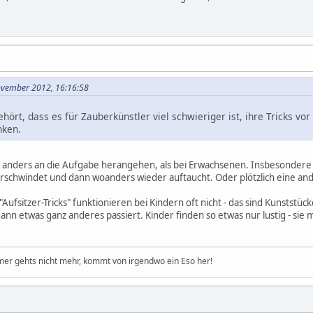
November 2012, 16:16:58
ört, dass es für Zauberkünstler viel schwieriger ist, ihre Tricks vor
nken.
 anders an die Aufgabe herangehen, als bei Erwachsenen. Insbesondere 
erschwindet und dann woanders wieder auftaucht. Oder plötzlich eine an
Aufsitzer-Tricks" funktionieren bei Kindern oft nicht - das sind Kunstst
n etwas ganz anderes passiert. Kinder finden so etwas nur lustig - sie me
er gehts nicht mehr, kommt von irgendwo ein Eso her!