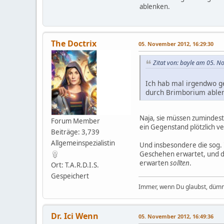
ablenken.
The Doctrix
05. November 2012, 16:29:30
Zitat von: bayle am 05. 
Ich hab mal irgendwo geh
durch Brimborium able
Naja, sie müssen zumindest
Forum Member
ein Gegenstand plötzlich v
Beiträge: 3,739
Allgemeinspezialistin
Und insbesondere die sog. "
Geschehen erwartet, und dan
erwarten
sollten
.
Ort: T.A.R.D.I.S.
Gespeichert
Immer, wenn Du glaubst, dümm
Dr. Ici Wenn
05. November 2012, 16:49:36