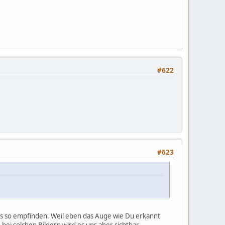
#622
#623
as so empfinden. Weil eben das Auge wie Du erkannt
bei solchen Bildern wird es uns aber sichtbar.