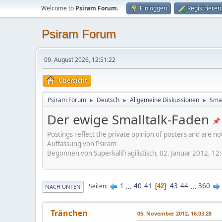
Welcome to
Psiram Forum
.
Einloggen
Registrieren
Psiram Forum
09. August 2026, 12:51:22
Übersicht
Psiram Forum
Deutsch
Allgemeine Diskussionen
Smal
►
►
►
Der ewige Smalltalk-Faden
Postings reflect the private opinion of posters and are n
Auffassung von Psiram
Begonnen von Superkalifragilistisch, 02. Januar 2012, 12
1
...
40
41
43
44
...
360
Seiten
42
NACH UNTEN
Tränchen
05. November 2012, 16:03:28