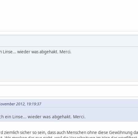
in Linse... wieder was abgehakt. Merci.
November 2012, 19:19:37
ch ein Linse... wieder was abgehakt. Merci.
d ziemlich sicher so sein, dass auch Menschen ohne diese Gewöhnung d
. Wir merken das nur nicht, weil die Verarbeitung im Hirn das wegfiltert, 