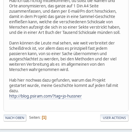
Hab ich das richtig mitbekommen, du sollst die Namen und
Orte anonymisieren, das ganze auf 1 Din A4 Seite
zusammenfassen, und dann per E-mail/Pn dort hinschicken,
damit in dem Projekt das ganze in eine Sammel-Geschichte
einfließen kann, welche die verschiedenen Schicksale von
Menschen aufzeigt die sich in so einer Sekte verstrickt haben,
und die in einer Art Buch der Tausend Schicksale münden soll.
Dann können die Leute mal sehen, wie weit verbreitet der
Scheißdreck ist, vor allem dass es prinzipiell fast jedem
passieren kann, von so einer Sache übernommen und
ausgeschlachtet zu werden, bei den Methoden und der viel
weiteren Verbreitung als es im allgemeinen von den
Menschen wahrgenommen wird.
Hab hier nochwas dazu gefunden, warum das Projekt
gestartet wurde, meine Geschichte kommt auf jeden fall mit
dazu.
http://blog.psiram.com/?tag=jo-hussner
Seiten
1
NACH OBEN
USER ACTIONS