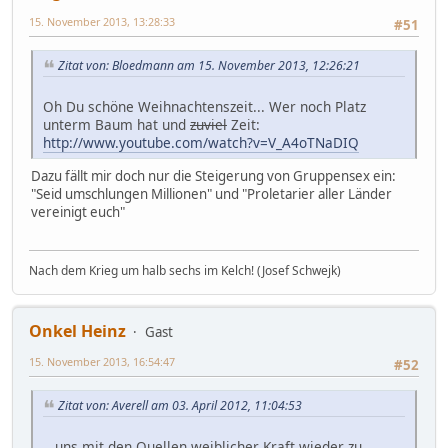
15. November 2013, 13:28:33
#51
Zitat von: Bloedmann am 15. November 2013, 12:26:21
Oh Du schöne Weihnachtenszeit... Wer noch Platz
unterm Baum hat und
zuviel
Zeit:
http://www.youtube.com/watch?v=V_A4oTNaDIQ
Dazu fällt mir doch nur die Steigerung von Gruppensex ein:
"Seid umschlungen Millionen" und "Proletarier aller Länder
vereinigt euch"
Nach dem Krieg um halb sechs im Kelch! (Josef Schwejk)
Onkel Heinz
Gast
15. November 2013, 16:54:47
#52
Zitat von: Averell am 03. April 2012, 11:04:53
...uns mit den Quellen weiblicher Kraft wieder zu