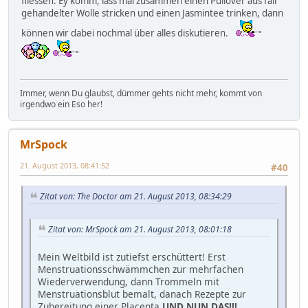
fliessen. Ey komm, lass mal zusammen einen Pullover aus fair
gehandelter Wolle stricken und einen Jasmintee trinken, dann
können wir dabei nochmal über alles diskutieren.
Immer, wenn Du glaubst, dümmer gehts nicht mehr, kommt von
irgendwo ein Eso her!
MrSpock
21. August 2013, 08:41:52
#40
Zitat von: The Doctor am 21. August 2013, 08:34:29
Zitat von: MrSpock am 21. August 2013, 08:01:18
Mein Weltbild ist zutiefst erschüttert! Erst
Menstruationsschwämmchen zur mehrfachen
Wiederverwendung, dann Trommeln mit
Menstruationsblut bemalt, danach Rezepte zur
Zubereitung einer Placenta
UND NUN DAS!!!