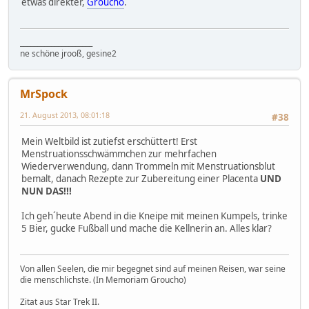
etwas direkter,
Groucho
.
_____________________
ne schöne jrooß, gesine2
MrSpock
21. August 2013, 08:01:18
#38
Mein Weltbild ist zutiefst erschüttert! Erst
Menstruationsschwämmchen zur mehrfachen
Wiederverwendung, dann Trommeln mit Menstruationsblut
bemalt, danach Rezepte zur Zubereitung einer Placenta
UND
NUN DAS!!!
Ich geh´heute Abend in die Kneipe mit meinen Kumpels, trinke
5 Bier, gucke Fußball und mache die Kellnerin an. Alles klar?
Von allen Seelen, die mir begegnet sind auf meinen Reisen, war seine
die menschlichste. (In Memoriam Groucho)
Zitat aus Star Trek II.