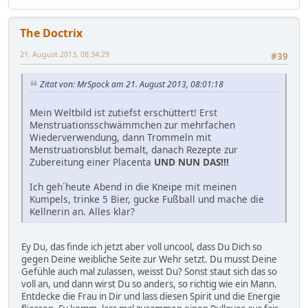
The Doctrix
21. August 2013, 08:34:29
#39
Zitat von: MrSpock am 21. August 2013, 08:01:18
Mein Weltbild ist zutiefst erschüttert! Erst
Menstruationsschwämmchen zur mehrfachen
Wiederverwendung, dann Trommeln mit
Menstruationsblut bemalt, danach Rezepte zur
Zubereitung einer Placenta
UND NUN DAS!!!
Ich geh´heute Abend in die Kneipe mit meinen
Kumpels, trinke 5 Bier, gucke Fußball und mache die
Kellnerin an. Alles klar?
Ey Du, das finde ich jetzt aber voll uncool, dass Du Dich so
gegen Deine weibliche Seite zur Wehr setzt. Du musst Deine
Gefühle auch mal zulassen, weisst Du? Sonst staut sich das so
voll an, und dann wirst Du so anders, so richtig wie ein Mann.
Entdecke die Frau in Dir und lass diesen Spirit und die Energie