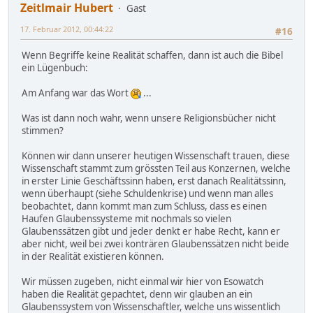
Zeitlmair Hubert
Gast
17. Februar 2012, 00:44:22
#16
Wenn Begriffe keine Realität schaffen, dann ist auch die Bibel
ein Lügenbuch:
Am Anfang war das Wort
...
Was ist dann noch wahr, wenn unsere Religionsbücher nicht
stimmen?
Können wir dann unserer heutigen Wissenschaft trauen, diese
Wissenschaft stammt zum grössten Teil aus Konzernen, welche
in erster Linie Geschäftssinn haben, erst danach Realitätssinn,
wenn überhaupt (siehe Schuldenkrise) und wenn man alles
beobachtet, dann kommt man zum Schluss, dass es einen
Haufen Glaubenssysteme mit nochmals so vielen
Glaubenssätzen gibt und jeder denkt er habe Recht, kann er
aber nicht, weil bei zwei konträren Glaubenssätzen nicht beide
in der Realität existieren können.
Wir müssen zugeben, nicht einmal wir hier von Esowatch
haben die Realität gepachtet, denn wir glauben an ein
Glaubenssystem von Wissenschaftler, welche uns wissentlich