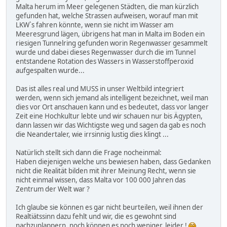
Malta herum im Meer gelegenen Städten, die man kürzlich
gefunden hat, welche Strassen aufweisen, worauf man mit
LKW`s fahren könnte, wenn sie nicht im Wasser am
Meeresgrund lägen, übrigens hat man in Malta im Boden ein
riesigen Tunnelring gefunden worin Regenwasser gesammelt
wurde und dabei dieses Regenwasser durch die im Tunnel
entstandene Rotation des Wassers in Wasserstoffperoxid
aufgespalten wurde...
Das ist alles real und MUSS in unser Weltbild integriert
werden, wenn sich jemand als intelligent bezeichnet, weil man
dies vor Ort anschauen kann und es bedeutet, dass vor langer
Zeit eine Hochkultur lebte und wir schauen nur bis Ägypten,
dann lassen wir das Wichtigste weg und sagen da gab es noch
die Neandertaler, wie irrsinnig lustig dies klingt ...
Natürlich stellt sich dann die Frage nocheinmal:
Haben diejenigen welche uns bewiesen haben, dass Gedanken
nicht die Realität bilden mit ihrer Meinung Recht, wenn sie
nicht einmal wissen, dass Malta vor 100 000 Jahren das
Zentrum der Welt war ?
Ich glaube sie können es gar nicht beurteilen, weil ihnen der
Realtiätssinn dazu fehlt und wir, die es gewohnt sind
nachzuplappern, noch können es noch weniger, leider !