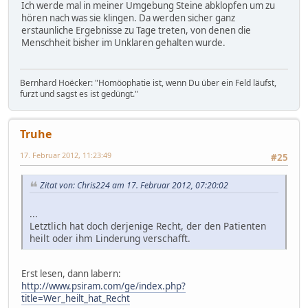
Ich werde mal in meiner Umgebung Steine abklopfen um zu
hören nach was sie klingen. Da werden sicher ganz
erstaunliche Ergebnisse zu Tage treten, von denen die
Menschheit bisher im Unklaren gehalten wurde.
Bernhard Hoëcker: "Homöophatie ist, wenn Du über ein Feld läufst,
furzt und sagst es ist gedüngt."
Truhe
17. Februar 2012, 11:23:49
#25
Zitat von: Chris224 am 17. Februar 2012, 07:20:02
...
Letztlich hat doch derjenige Recht, der den Patienten
heilt oder ihm Linderung verschafft.
Erst lesen, dann labern:
http://www.psiram.com/ge/index.php?
title=Wer_heilt_hat_Recht