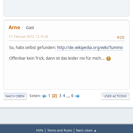
Arno
Gast
17. Februar 2012, 12:16:26
#29
So, habs selbst gefunden:
http://de.wikipedia.org/wiki/Tummo
Offenbar kein Trick, dann ist das leider nix für mich...
1
3
4
...
6
Seiten
2
NACH OBEN
USER ACTIONS
|
|
Hilfe
Terms and Rules
Nach oben ▲