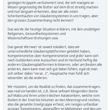
geistigen Krüppeln verkümmert sind, die sich mangels an
Wissen gegenseitig die Butter auf dem Brot streitig machen
und nun langsam erkennen, dass wir alle einen
Scherbenhaufen von Glaubenssystemen in uns tragen, aber
den grossen Zusammenhang nicht kennen?
Das würde die heutige Situation erklären, mit den unzähligen
Religionen, Gesundheitssystemen und
Wissenschaftsverdrehungen usw.
Das ganze Wirrwarr ist soweit eskaliert, dass wir
unterschiedliche Glaubensplattformen gebildet haben,
Kompetenznetze über Kompetenznetze und jeder kann sich
nach Gutdünken eine Aussuchen und im Verbund heftig die
anderen Glaubensplattformen kritisieren, oder am Besten alle
anderen, dann kann man sich gut dabei fühlen, egal ob man
sich selber dabei "verar...t", Hauptsache man fühlt sich
wissender als die anderen.
Wir müssten, um die Realität zu finden, das zusammentragen,
was real vorhanden ist, z.B. diese seltsam klingenden Steine
auf Malta und ihren unterirdischen Katakomben, welche vom
Boden in der Insel bis hinunter an den Meeresgrund reichen,
also die gesamte Inselgruppe erfasst, ein riesiges unfassbar
grosses Tunnelsystem, abgesoffen im Mittelmeer und den um