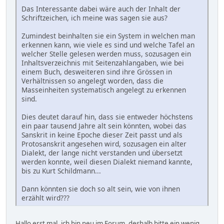
Das Interessante dabei wäre auch der Inhalt der
Schriftzeichen, ich meine was sagen sie aus?
Zumindest beinhalten sie ein System in welchen man
erkennen kann, wie viele es sind und welche Tafel an
welcher Stelle gelesen werden muss, sozusagen ein
Inhaltsverzeichnis mit Seitenzahlangaben, wie bei
einem Buch, desweiteren sind ihre Grössen in
Verhältnissen so angelegt worden, dass die
Masseinheiten systematisch angelegt zu erkennen
sind.
Dies deutet darauf hin, dass sie entweder höchstens
ein paar tausend Jahre alt sein könnten, wobei das
Sanskrit in keine Epoche dieser Zeit passt und als
Protosanskrit angesehen wird, sozusagen ein alter
Dialekt, der lange nicht verstanden und übersetzt
werden konnte, weil diesen Dialekt niemand kannte,
bis zu Kurt Schildmann...
Dann könnten sie doch so alt sein, wie von ihnen
erzählt wird???
Hallo erst mal, ich bin neu im Forum, deshalb bitte ein wenig