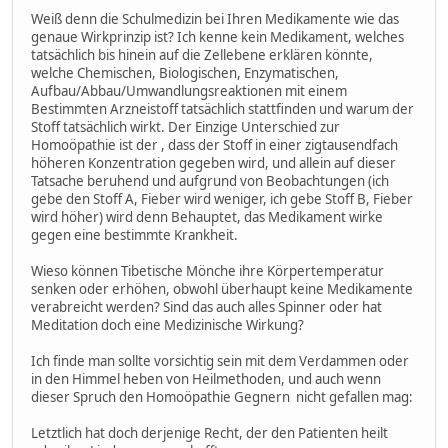
Weiß denn die Schulmedizin bei Ihren Medikamente wie das
genaue Wirkprinzip ist? Ich kenne kein Medikament, welches
tatsächlich bis hinein auf die Zellebene erklären könnte,
welche Chemischen, Biologischen, Enzymatischen,
Aufbau/Abbau/Umwandlungsreaktionen mit einem
Bestimmten Arzneistoff tatsächlich stattfinden und warum der
Stoff tatsächlich wirkt. Der Einzige Unterschied zur
Homoöpathie ist der , dass der Stoff in einer zigtausendfach
höheren Konzentration gegeben wird, und allein auf dieser
Tatsache beruhend und aufgrund von Beobachtungen (ich
gebe den Stoff A, Fieber wird weniger, ich gebe Stoff B, Fieber
wird höher) wird denn Behauptet, das Medikament wirke
gegen eine bestimmte Krankheit.
Wieso können Tibetische Mönche ihre Körpertemperatur
senken oder erhöhen, obwohl überhaupt keine Medikamente
verabreicht werden? Sind das auch alles Spinner oder hat
Meditation doch eine Medizinische Wirkung?
Ich finde man sollte vorsichtig sein mit dem Verdammen oder
in den Himmel heben von Heilmethoden, und auch wenn
dieser Spruch den Homoöpathie Gegnern nicht gefallen mag:
Letztlich hat doch derjenige Recht, der den Patienten heilt