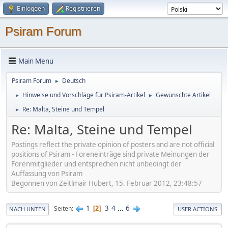
Einloggen
Registrieren
Psiram Forum
Main Menu
Psiram Forum
Deutsch
►
Hinweise und Vorschläge für Psiram-Artikel
Gewünschte Artikel
►
►
Re: Malta, Steine und Tempel
►
Re: Malta, Steine und Tempel
Postings reflect the private opinion of posters and are not official
positions of Psiram - Foreneinträge sind private Meinungen der
Forenmitglieder und entsprechen nicht unbedingt der
Auffassung von Psiram
Begonnen von Zeitlmair Hubert, 15. Februar 2012, 23:48:57
1
3
4
...
6
Seiten
2
NACH UNTEN
USER ACTIONS