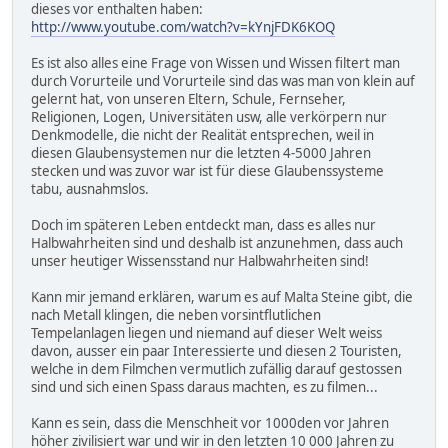
dieses vor enthalten haben:
http://www.youtube.com/watch?v=kYnjFDK6KOQ
Es ist also alles eine Frage von Wissen und Wissen filtert man
durch Vorurteile und Vorurteile sind das was man von klein auf
gelernt hat, von unseren Eltern, Schule, Fernseher,
Religionen, Logen, Universitäten usw, alle verkörpern nur
Denkmodelle, die nicht der Realität entsprechen, weil in
diesen Glaubensystemen nur die letzten 4-5000 Jahren
stecken und was zuvor war ist für diese Glaubenssysteme
tabu, ausnahmslos.
Doch im späteren Leben entdeckt man, dass es alles nur
Halbwahrheiten sind und deshalb ist anzunehmen, dass auch
unser heutiger Wissensstand nur Halbwahrheiten sind!
Kann mir jemand erklären, warum es auf Malta Steine gibt, die
nach Metall klingen, die neben vorsintflutlichen
Tempelanlagen liegen und niemand auf dieser Welt weiss
davon, ausser ein paar Interessierte und diesen 2 Touristen,
welche in dem Filmchen vermutlich zufällig darauf gestossen
sind und sich einen Spass daraus machten, es zu filmen...
Kann es sein, dass die Menschheit vor 1000den vor Jahren
höher zivilisiert war und wir in den letzten 10 000 Jahren zu