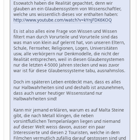
Esowatch haben die Realität gepachtet, denn wir
glauben an ein Glaubenssystem von Wissenschaftler,
welche uns wissentlich dieses vor enthalten haben:
http://www.youtube.com/watch?v=kYnjFDK6KOQ
Es ist also alles eine Frage von Wissen und Wissen
filtert man durch Vorurteile und Vorurteile sind das
was man von klein auf gelernt hat, von unseren Eltern,
Schule, Fernseher, Religionen, Logen, Universitäten
usw, alle verkörpern nur Denkmodelle, die nicht der
Realität entsprechen, weil in diesen Glaubensystemen
nur die letzten 4-5000 Jahren stecken und was zuvor
war ist für diese Glaubenssysteme tabu, ausnahmslos.
Doch im späteren Leben entdeckt man, dass es alles
nur Halbwahrheiten sind und deshalb ist anzunehmen,
dass auch unser heutiger Wissensstand nur
Halbwahrheiten sind!
Kann mir jemand erklären, warum es auf Malta Steine
gibt, die nach Metall klingen, die neben
vorsintflutlichen Tempelanlagen liegen und niemand
auf dieser Welt weiss davon, ausser ein paar
Interessierte und diesen 2 Touristen, welche in dem
Filmchen vermutlich zufällig darauf gestossen sind und