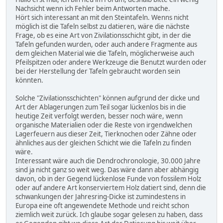
Nachsicht wenn ich Fehler beim Antworten mache.
Hört sich interessant an mit den Steintafeln. Wenns nicht
möglich ist die Tafeln selbst zu datieren, wäre die nächste
Frage, ob es eine Art von Zivilationsschicht gibt, in der die
Tafeln gefunden wurden, oder auch andere Fragmente aus
dem gleichen Material wie die Tafeln, möglicherweise auch
Pfeilspitzen oder andere Werkzeuge die Benutzt wurden oder
bei der Herstellung der Tafeln gebraucht worden sein
könnten.
Solche "Zivilationsschichten" können aufgrund der dicke und
Art der Ablagerungen zum Teil sogar lückenlos bis in die
heutige Zeit verfolgt werden, besser noch wäre, wenn
organische Materialien oder die Reste von irgendwelchen
Lagerfeuern aus dieser Zeit, Tierknochen oder Zähne oder
ähnliches aus der gleichen Schicht wie die Tafeln zu finden
wäre.
Interessant wäre auch die Dendrochronologie, 30.000 Jahre
sind ja nicht ganz so weit weg. Das wäre dann aber abhängig
davon, ob in der Gegend lückenlose Funde von fossilem Holz
oder auf andere Art konserviertem Holz datiert sind, denn die
schwankungen der Jahresring-Dicke ist zumindestens in
Europa eine oft angewendete Methode und reicht schon
ziemlich weit zurück. Ich glaube sogar gelesen zu haben, dass