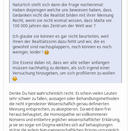
Natürlich stellt sich dann die Frage nocheinmal:
Haben diejenigen welche uns bewiesen haben, dass
Gedanken nicht die Realität bilden mit ihrer Meinung
Recht, wenn sie nicht einmal wissen, dass Malta vor
100 000 Jahren das Zentrum der Welt war ?
Ich glaube sie können es gar nicht beurteilen, weil
ihnen der Realtiätssinn dazu fehlt und wir, die es
gewohnt sind nachzuplappern, noch können es noch
weniger, leider !
Die Essenz dabei ist, dass wir alle selber anfangen
müssen nachhaltig zu denken, als sich irgend einer
Versuchung hinzugeben, um sich profilieren zu wollen
.
Denke Du hast wahrscheinlich recht. Es schein vielen Leuten
sehr schwer zu fallen, aussagen oder Behandlungsmethoden
die nicht irgendeiner Wissenschaflich genau definierten
Meinung entsprechen, zu akzeptieren. Da wird dann frei
heraus behauptet, die Homoöpathie sei vollkommener
Nonsens und entbehre jeglicher wissenschaftlicher Erklärung,
ja sie sei sogar ein Dogma welches sich auf behauptungen
stütze die jedem Naturwissenschaftlichen Prinzip unzugänlich