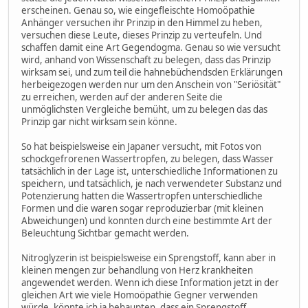
erscheinen. Genau so, wie eingefleischte Homoöpathie
Anhänger versuchen ihr Prinzip in den Himmel zu heben,
versuchen diese Leute, dieses Prinzip zu verteufeln. Und
schaffen damit eine Art Gegendogma. Genau so wie versucht
wird, anhand von Wissenschaft zu belegen, dass das Prinzip
wirksam sei, und zum teil die hahnebüchendsden Erklärungen
herbeigezogen werden nur um den Anschein von "Seriösität"
zu erreichen, werden auf der anderen Seite die
unmöglichsten Vergleiche bemüht, um zu belegen das das
Prinzip gar nicht wirksam sein könne.
So hat beispielsweise ein Japaner versucht, mit Fotos von
schockgefrorenen Wassertropfen, zu belegen, dass Wasser
tatsächlich in der Lage ist, unterschiedliche Informationen zu
speichern, und tatsächlich, je nach verwendeter Substanz und
Potenzierung hatten die Wassertropfen unterschiedliche
Formen und die waren sogar reproduzierbar (mit kleinen
Abweichungen) und konnten durch eine bestimmte Art der
Beleuchtung Sichtbar gemacht werden.
Nitroglyzerin ist beispielsweise ein Sprengstoff, kann aber in
kleinen mengen zur behandlung von Herz krankheiten
angewendet werden. Wenn ich diese Information jetzt in der
gleichen Art wie viele Homoöpathie Gegner verwenden
würde, könnte ich ja behaupten, dass ein Sprengstoff