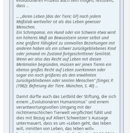
evolutionären Prozess auch sein mögen, feststellt,
dass ..
... ,,deren Leben [das der Tiere; GF] nach jedem
Maßstab wertvoller ist als das Leben gewisser
Menschen.
Ein Schimpanse, ein Hund oder ein Schwein etwa wird
ein höheres Maß an Bewusstsein seiner selbst und
eine größere Fähigkeit zu sinnvollen Beziehungen mit
anderen haben als ein schwer zurückgebliebenes Kind
oder jemand im Zustand fortgeschrittener Senilität.
Wenn wir also das Recht auf Leben mit diesen
Merkmalen begründen, müssen wir jenen Tieren ein
ebenso großes Recht auf Leben zuerkennen oder
sogar ein noch größeres als den erwähnten
zurückgebliebenen oder senilen Menschen" [Singer, P.
(1982): Befreiung der Tiere. München, S. 40] ...
Damit dürfte auch das Leitbild der Stiftung, die sich
einem ,,Evolutionären Humanismus" und einem
verantwortungsvollen Umgang mit der
nichtmenschlichen Tierwelt verpflichtet fühlt und
dies mit Bezug auf Albert Schweitzer's Aussage
untermauert, dass es um »Leben geht, das leben
will, inmitten von Leben, das leben will«