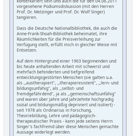
konterkariert sein und auch die für den 04.06.2011
vorgesehene Podiumsdiskussion (mit den Herren
Prof. Dr. Metzinger und Prof. Dr. Wolf Singer)
tangieren.
Dass die Deutsche Nationalbibliothek, die auch die
Anne-Frank-Shoah-Bibliothek beheimatet, ihre
Räumlichkeiten für die Preisverleihung zur
Verfügung stellt, erfüllt mich in gleicher Weise mit
Entsetzen.
Auf dem Hintergrund einer 1963 beginnenden und
bis heute anhaltenden Arbeit mit schwerst und
mehrfach behinderten und tiefgreifend
entwicklungsgestörten Menschen (sie galten u.a.
als ,,austherapiert", ,,therapieresistent", ,,lern- und
bildungsunfähig", als ,,selbst- und
fremdgefährdend", ja als ,,gemeinschaftsunfähig"
und waren über Jahre und Jahrzehnte hochgradig
sozial und bildungsmäßig depriviert und isoliert) -
seit 1978 als Ordinarius in Forschung,
Theoriebildung, Lehre und pädagogisch-
therapeutischer Praxis - kann jede seitens Herrn
Singer's fachfremd über diese Menschen gemachte
Aussage widerlegt werden.