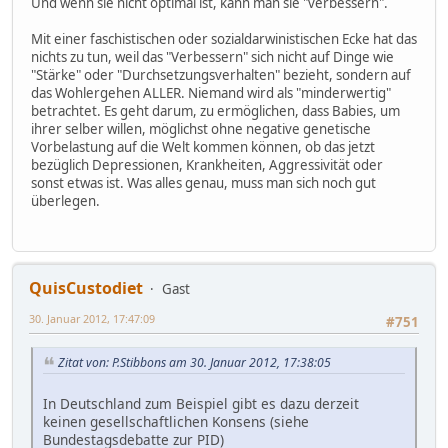
Und wenn sie nicht optimal ist, kann man sie "verbessern".
Mit einer faschistischen oder sozialdarwinistischen Ecke hat das
nichts zu tun, weil das "Verbessern" sich nicht auf Dinge wie
"Stärke" oder "Durchsetzungsverhalten" bezieht, sondern auf
das Wohlergehen ALLER. Niemand wird als "minderwertig"
betrachtet. Es geht darum, zu ermöglichen, dass Babies, um
ihrer selber willen, möglichst ohne negative genetische
Vorbelastung auf die Welt kommen können, ob das jetzt
bezüglich Depressionen, Krankheiten, Aggressivität oder
sonst etwas ist. Was alles genau, muss man sich noch gut
überlegen.
QuisCustodiet
Gast
30. Januar 2012, 17:47:09
#751
Zitat von: P.Stibbons am 30. Januar 2012, 17:38:05
In Deutschland zum Beispiel gibt es dazu derzeit
keinen gesellschaftlichen Konsens (siehe
Bundestagsdebatte zur PID)