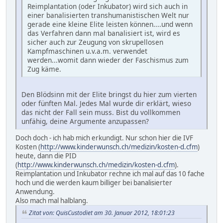
Reimplantation (oder Inkubator) wird sich auch in
einer banalisierten transhumanistischen Welt nur
gerade eine kleine Elite leisten können....und wenn
das Verfahren dann mal banalisiert ist, wird es
sicher auch zur Zeugung von skrupellosen
Kampfmaschinen u.v.a.m. verwendet
werden...womit dann wieder der Faschismus zum
Zug käme.
Den Blödsinn mit der Elite bringst du hier zum vierten
oder fünften Mal. Jedes Mal wurde dir erklärt, wieso
das nicht der Fall sein muss. Bist du vollkommen
unfähig, deine Argumente anzupassen?
Doch doch - ich hab mich erkundigt. Nur schon hier die IVF
Kosten (
http://www.kinderwunsch.ch/medizin/kosten-d.cfm
)
heute, dann die PID
(
http://www.kinderwunsch.ch/medizin/kosten-d.cfm
).
Reimplantation und Inkubator rechne ich mal auf das 10 fache
hoch und die werden kaum billiger bei banalisierter
Anwendung.
Also mach mal halblang.
Zitat von: QuisCustodiet am 30. Januar 2012, 18:01:23