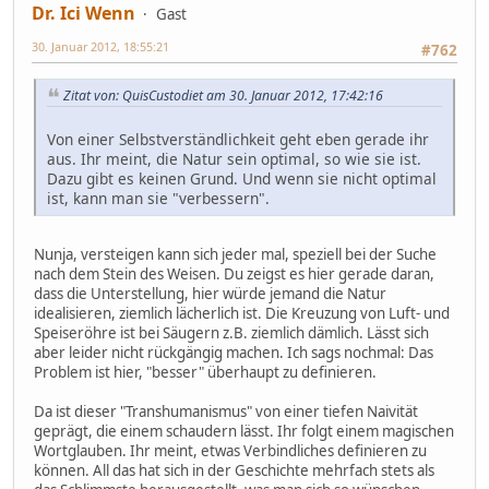
Dr. Ici Wenn
Gast
30. Januar 2012, 18:55:21
#762
Zitat von: QuisCustodiet am 30. Januar 2012, 17:42:16
Von einer Selbstverständlichkeit geht eben gerade ihr
aus. Ihr meint, die Natur sein optimal, so wie sie ist.
Dazu gibt es keinen Grund. Und wenn sie nicht optimal
ist, kann man sie "verbessern".
Nunja, versteigen kann sich jeder mal, speziell bei der Suche
nach dem Stein des Weisen. Du zeigst es hier gerade daran,
dass die Unterstellung, hier würde jemand die Natur
idealisieren, ziemlich lächerlich ist. Die Kreuzung von Luft- und
Speiseröhre ist bei Säugern z.B. ziemlich dämlich. Lässt sich
aber leider nicht rückgängig machen. Ich sags nochmal: Das
Problem ist hier, "besser" überhaupt zu definieren.
Da ist dieser "Transhumanismus" von einer tiefen Naivität
geprägt, die einem schaudern lässt. Ihr folgt einem magischen
Wortglauben. Ihr meint, etwas Verbindliches definieren zu
können. All das hat sich in der Geschichte mehrfach stets als