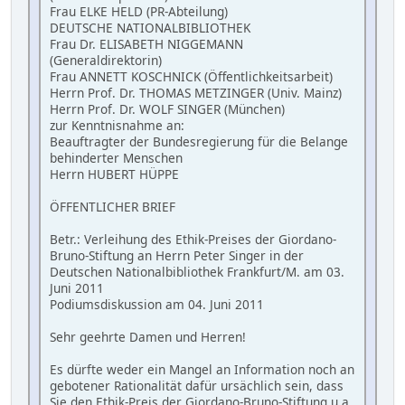
Frau ELKE HELD (PR-Abteilung)
DEUTSCHE NATIONALBIBLIOTHEK
Frau Dr. ELISABETH NIGGEMANN
(Generaldirektorin)
Frau ANNETT KOSCHNICK (Öffentlichkeitsarbeit)
Herrn Prof. Dr. THOMAS METZINGER (Univ. Mainz)
Herrn Prof. Dr. WOLF SINGER (München)
zur Kenntnisnahme an:
Beauftragter der Bundesregierung für die Belange
behinderter Menschen
Herrn HUBERT HÜPPE
ÖFFENTLICHER BRIEF
Betr.: Verleihung des Ethik-Preises der Giordano-
Bruno-Stiftung an Herrn Peter Singer in der
Deutschen Nationalbibliothek Frankfurt/M. am 03.
Juni 2011
Podiumsdiskussion am 04. Juni 2011
Sehr geehrte Damen und Herren!
Es dürfte weder ein Mangel an Information noch an
gebotener Rationalität dafür ursächlich sein, dass
Sie den Ethik-Preis der Giordano-Bruno-Stiftung u.a.