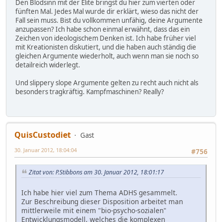
Den Blödsinn mit der Elite bringst du hier zum vierten oder
fünften Mal. Jedes Mal wurde dir erklärt, wieso das nicht der
Fall sein muss. Bist du vollkommen unfähig, deine Argumente
anzupassen? Ich habe schon einmal erwähnt, dass das ein
Zeichen von ideologischem Denken ist. Ich habe früher viel
mit Kreationisten diskutiert, und die haben auch ständig die
gleichen Argumente wiederholt, auch wenn man sie noch so
detailreich widerlegt.
Und slippery slope Argumente gelten zu recht auch nicht als
besonders tragkräftig. Kampfmaschinen? Really?
QuisCustodiet
Gast
30. Januar 2012, 18:04:04
#756
Zitat von: P.Stibbons am 30. Januar 2012, 18:01:17
Ich habe hier viel zum Thema ADHS gesammelt.
Zur Beschreibung dieser Disposition arbeitet man
mittlerweile mit einem "bio-psycho-sozialen"
Entwicklungsmodell, welches die komplexen