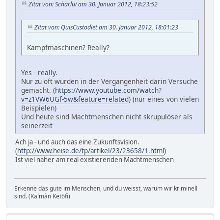
Zitat von: Scharlui am 30. Januar 2012, 18:23:52
Zitat von: QuisCustodiet am 30. Januar 2012, 18:01:23
Kampfmaschinen? Really?
Yes - really.
Nur zu oft wurden in der Vergangenheit darin Versuche
gemacht. (
https://www.youtube.com/watch?
v=z1VW6UGf-5w&feature=related
) (nur eines von vielen
Beispielen)
Und heute sind Machtmenschen nicht skrupulöser als
seinerzeit
Ach ja - und auch das eine Zukunftsvision.
(
http://www.heise.de/tp/artikel/23/23658/1.html
)
Ist viel näher am real existierenden Machtmenschen
Erkenne das gute im Menschen, und du weisst, warum wir kriminell
sind. (Kalmàn Ketöfi)