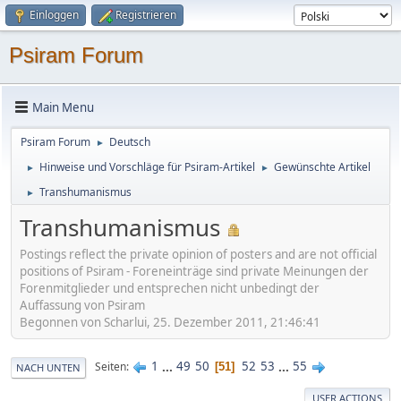
Einloggen
Registrieren
Psiram Forum
Main Menu
Psiram Forum
Deutsch
►
Hinweise und Vorschläge für Psiram-Artikel
Gewünschte Artikel
►
►
Transhumanismus
►
Transhumanismus
Postings reflect the private opinion of posters and are not official
positions of Psiram - Foreneinträge sind private Meinungen der
Forenmitglieder und entsprechen nicht unbedingt der
Auffassung von Psiram
Begonnen von Scharlui, 25. Dezember 2011, 21:46:41
1
...
49
50
52
53
...
55
Seiten
51
NACH UNTEN
USER ACTIONS