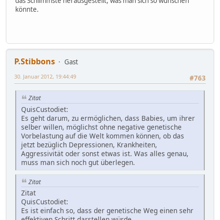
das Schlimmste herausgestellt, was man sich so wünschen
könnte.
P.Stibbons
Gast
30. Januar 2012, 19:44:49
#763
Zitat
QuisCustodiet:
Es geht darum, zu ermöglichen, dass Babies, um ihrer
selber willen, möglichst ohne negative genetische
Vorbelastung auf die Welt kommen können, ob das
jetzt bezüglich Depressionen, Krankheiten,
Aggressivität oder sonst etwas ist. Was alles genau,
muss man sich noch gut überlegen.
Zitat
Zitat
QuisCustodiet:
Es ist einfach so, dass der genetische Weg einen sehr
effektiven Schritt darstellen würde.