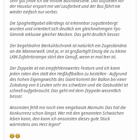
Sehr gut finde ich die mobile Bushaltestelle. Das aufstellen vor
der Haustür erspart mir viel Laufarbeit und der Bus fährt nie
wieder einfach nur vorbei.
Die Spaghettigabel allerdings ist erkennbar zuguttenbergt
worden und orientiert sich deutlich am gleichnahmigen Yps-
Gimmik inklusive gleicher Macken. Das geht deutlich besser.
Der begehbahre Bierkühlschrank ist natürlich ein Zugeständnis
an die Männerwelt. Und ja, er ist großartig!!! Einzig die zu kleine
LKW-Zufahrtsrampe stört den Genuß, wenn er mal leer ist.
Der Zeppelin ist ein empfehlenswertes Feature und ich kann
jeden raten den statt den Heißluftballon zu bestellen - Aufgrund
des hohen Eigengewichts des Giant kommt der Ballon bei einer
Zuladung von 6 Leuten sehr ins schwitzen und die Gasbuddel ist
schnell aufgebraucht. Das geht mit dem Zeppelin wesentlich
besser.
Ansonsten fehlt mir noch eine eingebaute Atomuhr. Das hat die
Konkurrenz schon längst. Wer mit den genannten Schwächen
leben kann, den kann ich ansonsten dieses gute Stück
wärmstens ans Herz legen!
"