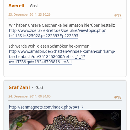
Averell
Gast
23. Dezember 2011, 23:30:26
#17
Wir haben unsere Geschenke bei amazon hierüber bestellt:
http://www.zoeliakie-treff.de/zoeliakie/viewtopic.php?
f=115&t=32502&p=222593#p222593
Ich werde wohl diesen Schmöker bekommen:
http://www.amazon.de/Schatten-Windes-Roman-suhrkamp-
taschenbuch/dp/3518458000/ref=sr_1_1?
ie=UTF8&qid=1324679381&sr=8-1
Graf Zahl
Gast
24. Dezember 2011, 00:24:00
#18
http://zenmagnets.com/index.php?p=1_7