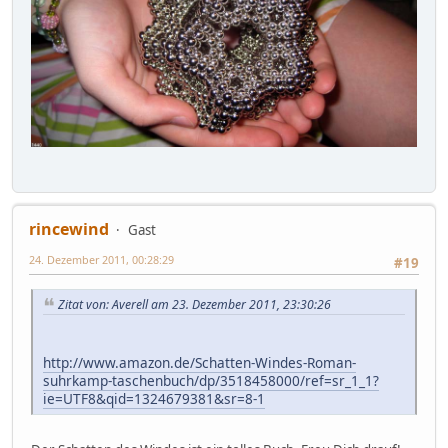
rincewind
Gast
24. Dezember 2011, 00:28:29
#19
Zitat von: Averell am 23. Dezember 2011, 23:30:26
http://www.amazon.de/Schatten-Windes-Roman-
suhrkamp-taschenbuch/dp/3518458000/ref=sr_1_1?
ie=UTF8&qid=1324679381&sr=8-1