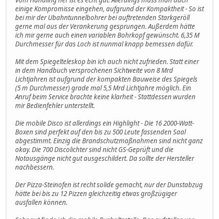
einige Kompromisse eingehen, aufgrund der Kompaktheit - So ist
bei mir der Ubahntunnelbohrer bei auftretenden Starkgeröll
gerne mal aus der Verankerung gesprungen. Außerdem hätte
ich mir gerne auch einen variablen Bohrkopf gewünscht. 6,35 M
Durchmesser für das Loch ist nunmal knapp bemessen dafür.
Mit dem Spiegelteleskop bin ich auch nicht zufrieden. Statt einer
in dem Handbuch versprochenen Sichtweite von 8 Mrd
Lichtjahren ist aufgrund der kompakten Bauweise des Spiegels
(5 m Durchmesser) grade mal 5,5 Mrd Lichtjahre möglich. Ein
Anruf beim Service brachte keine klarheit - Stattdessen wurden
mir Bedienfehler unterstellt.
Die mobile Disco ist allerdings ein Highlight - Die 16 2000-Watt-
Boxen sind perfekt auf den bis zu 500 Leute fassenden Saal
abgestimmt. Einzig die Brandschutzmaßnahmen sind nicht ganz
okay. Die 700 Discolichter sind nicht GS-Geprüft und die
Notausgänge nicht gut ausgeschildert. Da sollte der Hersteller
nachbessern.
Der Pizza-Steinofen ist recht solide gemacht, nur der Dunstabzug
hätte bei bis zu 12 Pizzen gleichzeitig etwas großzügiger
ausfallen können.