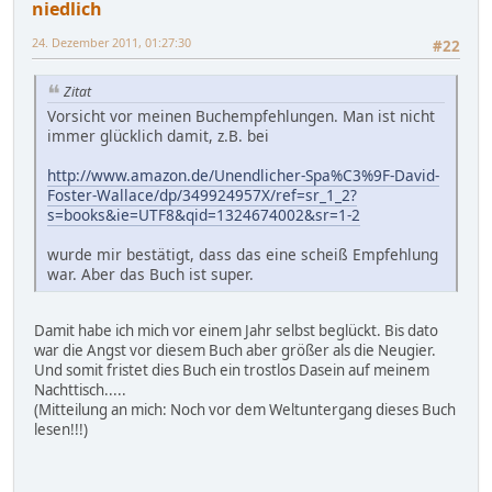
niedlich
24. Dezember 2011, 01:27:30
#22
Zitat
Vorsicht vor meinen Buchempfehlungen. Man ist nicht
immer glücklich damit, z.B. bei
http://www.amazon.de/Unendlicher-Spa%C3%9F-David-
Foster-Wallace/dp/349924957X/ref=sr_1_2?
s=books&ie=UTF8&qid=1324674002&sr=1-2
wurde mir bestätigt, dass das eine scheiß Empfehlung
war. Aber das Buch ist super.
Damit habe ich mich vor einem Jahr selbst beglückt. Bis dato
war die Angst vor diesem Buch aber größer als die Neugier.
Und somit fristet dies Buch ein trostlos Dasein auf meinem
Nachttisch.....
(Mitteilung an mich: Noch vor dem Weltuntergang dieses Buch
lesen!!!)