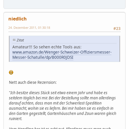
niedlich
24. Dezember 2011, 01:30:18
#23
Zitat
Amateur!!! So sehen echte Tools aus:
www.amazon.de/Wenger-Schweizer-Offiziersmesser-
Messer-Schatulle/dp/B000R0JDSI
Nett auch diese Rezension:
"
Ich besitze dieses Stück seit etwa einem Jahr und habe es
seitdem täglich bei mir. Bei der Bestellung sollte man allerdings
darauf achten, dass man mit der Schwerlast-Spedition
ausmacht, wohin sie es liefern. Bei mir haben sie es einfach in
den Garten gegestellt, Gartenhäuschen und Zaun waren gleich
ruiniert.
Vom Handling her ist es echt gut. Allerdings muss man auch