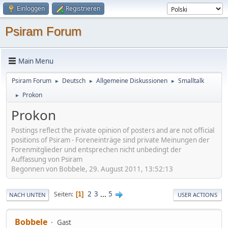
Einloggen
Registrieren
Psiram Forum
Main Menu
Psiram Forum
Deutsch
Allgemeine Diskussionen
Smalltalk
►
►
►
Prokon
►
Prokon
Postings reflect the private opinion of posters and are not official
positions of Psiram - Foreneinträge sind private Meinungen der
Forenmitglieder und entsprechen nicht unbedingt der
Auffassung von Psiram
Begonnen von Bobbele, 29. August 2011, 13:52:13
2
3
...
5
Seiten
1
NACH UNTEN
USER ACTIONS
Bobbele
Gast