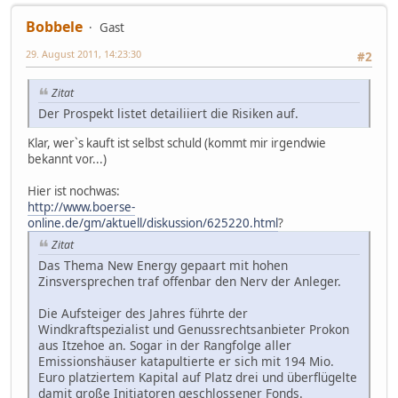
Bobbele
Gast
29. August 2011, 14:23:30
#2
Zitat
Der Prospekt listet detailiiert die Risiken auf.
Klar, wer`s kauft ist selbst schuld (kommt mir irgendwie
bekannt vor...)
Hier ist nochwas:
http://www.boerse-
online.de/gm/aktuell/diskussion/625220.html
?
Zitat
Das Thema New Energy gepaart mit hohen
Zinsversprechen traf offenbar den Nerv der Anleger.
Die Aufsteiger des Jahres führte der
Windkraftspezialist und Genussrechtsanbieter Prokon
aus Itzehoe an. Sogar in der Rangfolge aller
Emissionshäuser katapultierte er sich mit 194 Mio.
Euro platziertem Kapital auf Platz drei und überflügelte
damit große Initiatoren geschlossener Fonds.