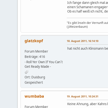
Ich fange dann gleich mal 
einen Schamanen engagierte
Ob es half weiß ich nicht, d
"Es gibt Inseln der Vernunft a
(J.Weizenbaum)
glatzkopf
18. August 2011, 16:14:10
hat nicht auch Klinsmann b
Forum Member
Beiträge: 416
- Roll Yer Own If You Can´t
Get Ready Made -
Ort: Duisburg
Gespeichert
wumbaba
19. August 2011, 10:24:31
Keine Ahnung, aber Kahns 
Forum Member