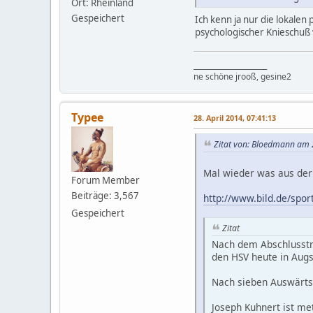
Ort: Rheinland
Gespeichert
Ich kenn ja nur die lokalen
psychologischer Knieschuß we
_____________________
ne schöne jrooß, gesine2
Typee
28. April 2014, 07:41:13
Zitat von: Bloedmann am 2
Mal wieder was aus der
Forum Member
Beiträge: 3,567
http://www.bild.de/spor
Gespeichert
Zitat
Nach dem Abschlusstra
den HSV heute in Augs
Nach sieben Auswärtsp
Joseph Kuhnert ist me