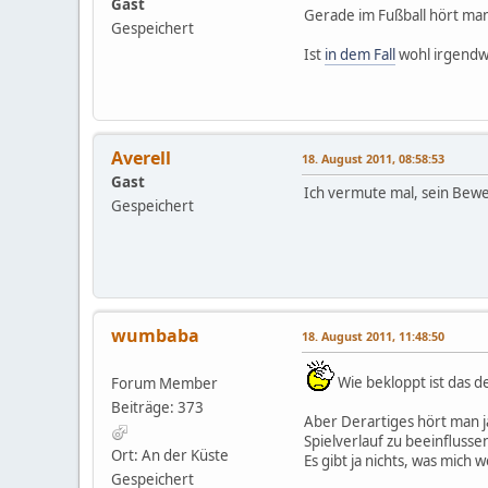
Gast
Gerade im Fußball hört man 
Gespeichert
Ist
in dem Fall
wohl irgendw
Averell
18. August 2011, 08:58:53
Gast
Ich vermute mal, sein Bewei
Gespeichert
wumbaba
18. August 2011, 11:48:50
Wie bekloppt ist das d
Forum Member
Beiträge: 373
Aber Derartiges hört man j
Spielverlauf zu beeinflusse
Ort: An der Küste
Es gibt ja nichts, was mich
Gespeichert