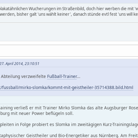
 plakatähnlichen Wucherungen im Straßenbild, doch hier werben die mit 'w
rden, bisher galt 'uns wählt keiner', danach stünde evtl fest 'uns will kei
7. April 2014, 23:10:51
 Abteilung verzweifelte
Fußball-Trainer
...
t/fussball/mirko-slomka/kommt-mit-geistheiler-35714388.bild.html
ining verließ er mit Trainer Mirko Slomka das alte Augsburger Rosen
burg mit neuer Power beflügeln soll.
leiten in Folge probiert es Slomka im zweitägigen Kurz-Trainingsla
taphysischer Geistheiler und Bio-Energetiker aus Nürnberg. Am Frei