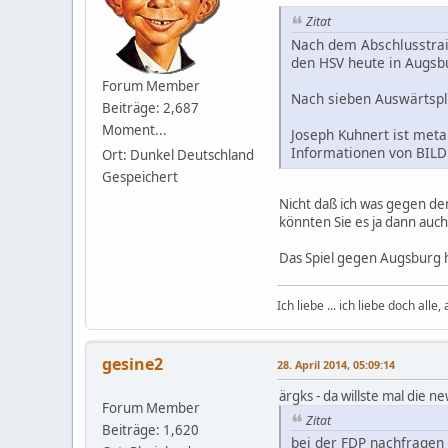
Zitat
Nach dem Abschlusstrain
den HSV heute in Augsbu
Forum Member
Nach sieben Auswärtsple
Beiträge: 2,687
Moment...
Joseph Kuhnert ist meta
Informationen von BIL
Ort: Dunkel Deutschland
Gespeichert
Nicht daß ich was gegen de
könnten Sie es ja dann auc
Das Spiel gegen Augsburg h
Ich liebe ... ich liebe doch alle
gesine2
28. April 2014, 05:09:14
ärgks - da willste mal die n
Forum Member
Zitat
Beiträge: 1,620
bei der FDP nachfragen