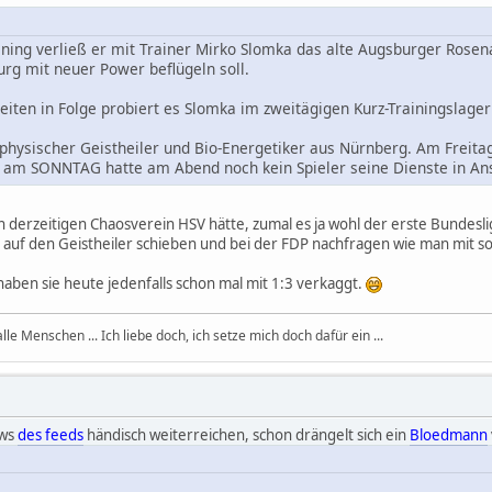
ing verließ er mit Trainer Mirko Slomka das alte Augsburger Rosenau
rg mit neuer Power beflügeln soll.
iten in Folge probiert es Slomka im zweitägigen Kurz-Trainingslage
physischer Geistheiler und Bio-Energetiker aus Nürnberg. Am Freit
D am SONNTAG hatte am Abend noch kein Spieler seine Dienste in 
n derzeitigen Chaosverein HSV hätte, zumal es ja wohl der erste Bundesli
h auf den Geistheiler schieben und bei der FDP nachfragen wie man mit s
aben sie heute jedenfalls schon mal mit 1:3 verkaggt.
, alle Menschen ... Ich liebe doch, ich setze mich doch dafür ein ...
ews
des feeds
händisch weiterreichen, schon drängelt sich ein
Bloedmann