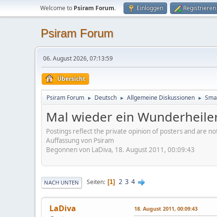
Welcome to
Psiram Forum
.
Einloggen
Registrieren
Psiram Forum
06. August 2026, 07:13:59
Übersicht
Psiram Forum
Deutsch
Allgemeine Diskussionen
Smal
►
►
►
Mal wieder ein Wunderheiler i
Postings reflect the private opinion of posters and are n
Auffassung von Psiram
Begonnen von LaDiva, 18. August 2011, 00:09:43
2
3
4
Seiten
1
NACH UNTEN
LaDiva
18. August 2011, 00:09:43