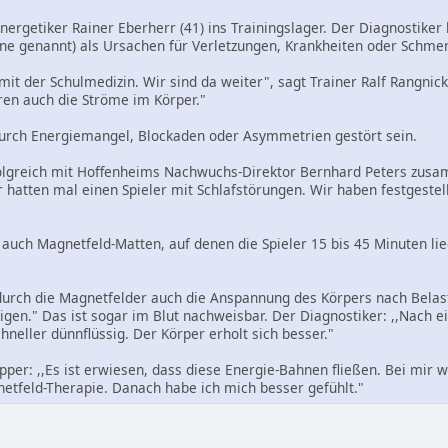
ergetiker Rainer Eberherr (41) ins Trainingslager. Der Diagnostike
ne genannt) als Ursachen für Verletzungen, Krankheiten oder Schme
 mit der Schulmedizin. Wir sind da weiter", sagt Trainer Ralf Rangnick
ren auch die Ströme im Körper."
urch Energiemangel, Blockaden oder Asymmetrien gestört sein.
folgreich mit Hoffenheims Nachwuchs-Direktor Bernhard Peters zusa
r hatten mal einen Spieler mit Schlafstörungen. Wir haben festgestel
uch Magnetfeld-Matten, auf denen die Spieler 15 bis 45 Minuten li
durch die Magnetfelder auch die Anspannung des Körpers nach Belast
gen." Das ist sogar im Blut nachweisbar. Der Diagnostiker: ,,Nach ein
hneller dünnflüssig. Der Körper erholt sich besser."
per: ,,Es ist erwiesen, dass diese Energie-Bahnen fließen. Bei mir w
etfeld-Therapie. Danach habe ich mich besser gefühlt."