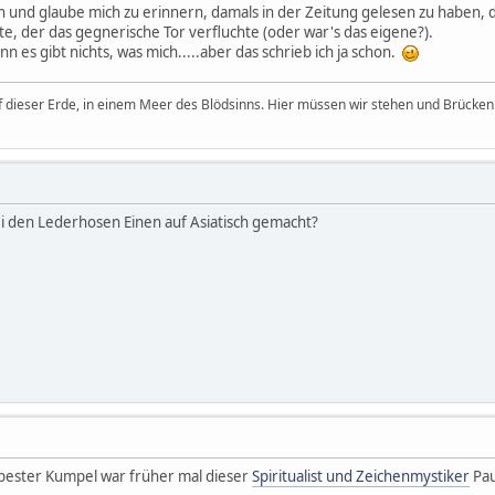
an und glaube mich zu erinnern, damals in der Zeitung gelesen zu haben,
, der das gegnerische Tor verfluchte (oder war's das eigene?).
enn es gibt nichts, was mich.....aber das schrieb ich ja schon.
uf dieser Erde, in einem Meer des Blödsinns. Hier müssen wir stehen und Brücken 
ei den Lederhosen Einen auf Asiatisch gemacht?
bester Kumpel war früher mal dieser
Spiritualist und Zeichenmystiker
Pau