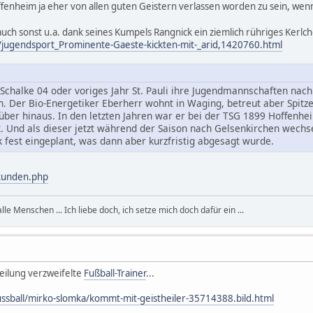
offenheim ja eher von allen guten Geistern verlassen worden zu sein, wen
auch sonst u.a. dank seines Kumpels Rangnick ein ziemlich rühriges Kerlch
rt/jugendsport_Prominente-Gaeste-kickten-mit-_arid,1420760.html
halke 04 oder voriges Jahr St. Pauli ihre Jugendmannschaften nach
un. Der Bio-Energetiker Eberherr wohnt in Waging, betreut aber Spitz
ber hinaus. In den letzten Jahren war er bei der TSG 1899 Hoffenhe
st. Und als dieser jetzt während der Saison nach Gelsenkirchen wechs
 fest eingeplant, was dann aber kurzfristig abgesagt wurde.
kunden.php
, alle Menschen ... Ich liebe doch, ich setze mich doch dafür ein ...
eilung verzweifelte
Fußball-Trainer
...
ussball/mirko-slomka/kommt-mit-geistheiler-35714388.bild.html