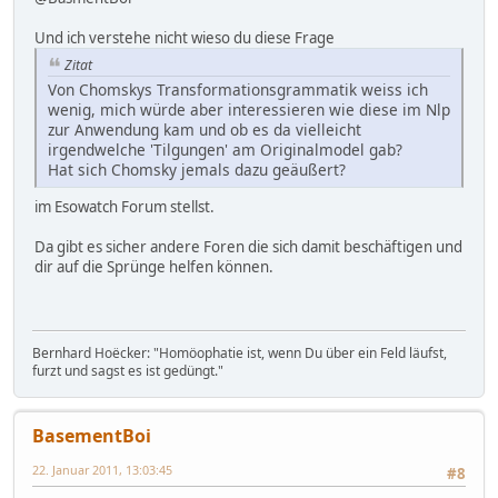
Und ich verstehe nicht wieso du diese Frage
Zitat
Von Chomskys Transformationsgrammatik weiss ich
wenig, mich würde aber interessieren wie diese im Nlp
zur Anwendung kam und ob es da vielleicht
irgendwelche 'Tilgungen' am Originalmodel gab?
Hat sich Chomsky jemals dazu geäußert?
im Esowatch Forum stellst.
Da gibt es sicher andere Foren die sich damit beschäftigen und
dir auf die Sprünge helfen können.
Bernhard Hoëcker: "Homöophatie ist, wenn Du über ein Feld läufst,
furzt und sagst es ist gedüngt."
BasementBoi
22. Januar 2011, 13:03:45
#8