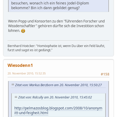
besuchen, wonach ich ein feines Jodel-Diplom
bekomme? Bin ich dann gebildet genug?
Wenn Popp und Konsorten zu den "führenden Forscher und
Wissdenschaftler" gehören dürfte sich die Investition schon
lohnen.
Bernhard Hoëcker: "Homöophatie ist, wenn Du über ein Feld läufst,
furzt und sagst es ist gedüngt."
Wiesodenn1
20. November 2010, 15:52:35
#158
Zitat von: Markus Berzborn am 20. November 2010, 15:50:27
Zitat von: Ridcully am 20. November 2010, 15:45:02
http://pelmazosblog.blogspot.com/2008/10/anonym
itt-und-feigheit.html