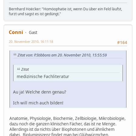
Bernhard Hoëcker: "Homöophatie ist, wenn Du über ein Feld läufst,
furzt und sagst es ist gedüngt."
Conni
Gast
20. November 2010, 16:11:18
#164
Zitat von: P.Stibbons am 20. November 2010, 15:55:59
Zitat
medizinische Fachliteratur
Au ja! Welche denn genau?
Ich will mich auch bilden!
Anatomie, Physiologie, Biochemie, Zellbiologie, Mikrobiologie,
dazu noch die ganzen klinischen Fächer, das ist ne Menge.
Allerdings ist da nichts über Biophotonen und ähnlichem
dabei. Bioluminiszenz findet man bei Glühwürmchen,