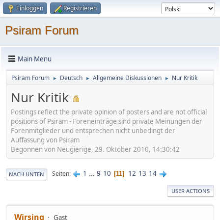
Einloggen
Registrieren
Psiram Forum
Main Menu
Psiram Forum
Deutsch
Allgemeine Diskussionen
Nur Kritik
►
►
►
Nur Kritik
Postings reflect the private opinion of posters and are not official
positions of Psiram - Foreneinträge sind private Meinungen der
Forenmitglieder und entsprechen nicht unbedingt der
Auffassung von Psiram
Begonnen von Neugierige, 29. Oktober 2010, 14:30:42
1
...
9
10
12
13
14
Seiten
11
NACH UNTEN
USER ACTIONS
Wirsing
Gast