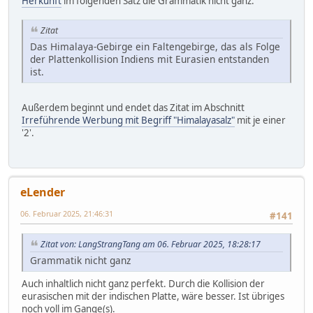
Herkunft
im folgenden Satz die Grammatik nicht ganz:
Zitat
Das Himalaya-Gebirge ein Faltengebirge, das als Folge
der Plattenkollision Indiens mit Eurasien entstanden
ist.
Außerdem beginnt und endet das Zitat im Abschnitt
Irreführende Werbung mit Begriff "Himalayasalz"
mit je einer
'2'.
eLender
06. Februar 2025, 21:46:31
#141
Zitat von: LangStrangTang am 06. Februar 2025, 18:28:17
Grammatik nicht ganz
Auch inhaltlich nicht ganz perfekt. Durch die Kollision der
eurasischen mit der indischen Platte, wäre besser. Ist übriges
noch voll im Gange(s).