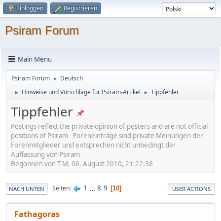
Einloggen
Registrieren
Psiram Forum
Main Menu
Psiram Forum
Deutsch
►
Hinweise und Vorschläge für Psiram-Artikel
Tippfehler
►
►
Tippfehler
Postings reflect the private opinion of posters and are not official
positions of Psiram - Foreneinträge sind private Meinungen der
Forenmitglieder und entsprechen nicht unbedingt der
Auffassung von Psiram
Begonnen von T-M, 06. August 2010, 21:22:38
1
...
8
9
Seiten
10
NACH UNTEN
USER ACTIONS
Fathagoras