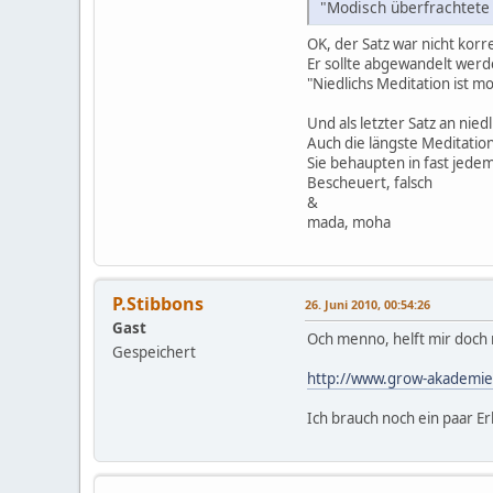
"Modisch überfrachtete 
OK, der Satz war nicht korr
Er sollte abgewandelt werd
"Niedlichs Meditation ist m
Und als letzter Satz an niedl
Auch die längste Meditation
Sie behaupten in fast jede
Bescheuert, falsch
&
mada, moha
P.Stibbons
26. Juni 2010, 00:54:26
Gast
Och menno, helft mir doch m
Gespeichert
http://www.grow-akademi
Ich brauch noch ein paar E