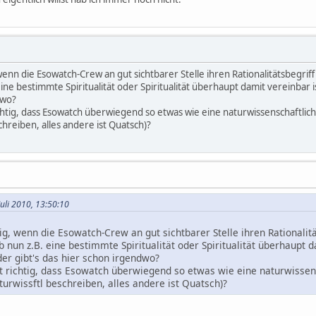
 wenn die Esowatch-Crew an gut sichtbarer Stelle ihren Rationalitätsbegri
e bestimmte Spiritualität oder Spiritualität überhaupt damit vereinbar ist
dwo?
chtig, dass Esowatch überwiegend so etwas wie eine naturwissenschaftliche
chreiben, alles andere ist Quatsch)?
Juli 2010, 13:50:10
tig, wenn die Esowatch-Crew an gut sichtbarer Stelle ihren Rationalit
nun z.B. eine bestimmte Spiritualität oder Spiritualität überhaupt d
Oder gibt's das hier schon irgendwo?
t richtig, dass Esowatch überwiegend so etwas wie eine naturwissens
aturwissftl beschreiben, alles andere ist Quatsch)?