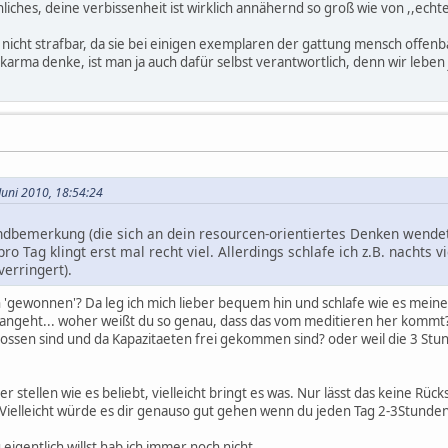
nliches, deine verbissenheit ist wirklich annähernd so groß wie von ,,echt
 nicht strafbar, da sie bei einigen exemplaren der gattung mensch offenb
karma denke, ist man ja auch dafür selbst verantwortlich, denn wir lebe
 Juni 2010, 18:54:24
ndbemerkung (die sich an dein resourcen-orientiertes Denken wendet
ro Tag klingt erst mal recht viel. Allerdings schlafe ich z.B. nachts 
verringert).
n 'gewonnen'? Da leg ich mich lieber bequem hin und schlafe wie es mein
angeht... woher weißt du so genau, dass das vom meditieren her kommt? 
ossen sind und da Kapazitaeten frei gekommen sind? oder weil die 3 Stu
er stellen wie es beliebt, vielleicht bringt es was. Nur lässt das keine Rüc
 Vielleicht würde es dir genauso gut gehen wenn du jeden Tag 2-3Stunden 
 eigentlich willst hab ich immer noch nicht.