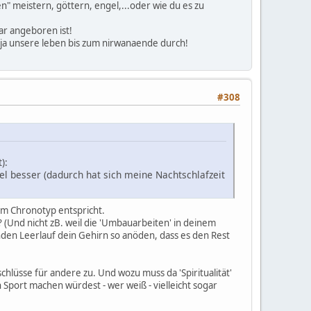
en" meistern, göttern, engel,...oder wie du es zu
ar angeboren ist!
n ja unsere leben bis zum nirwanaende durch!
#308
):
viel besser (dadurch hat sich meine Nachtschlafzeit
em Chronotyp entspricht.
(Und nicht zB. weil die 'Umbauarbeiten' in deinem
nden Leerlauf dein Gehirn so anöden, dass es den Rest
kschlüsse für andere zu. Und wozu muss da 'Spiritualität'
Sport machen würdest - wer weiß - vielleicht sogar