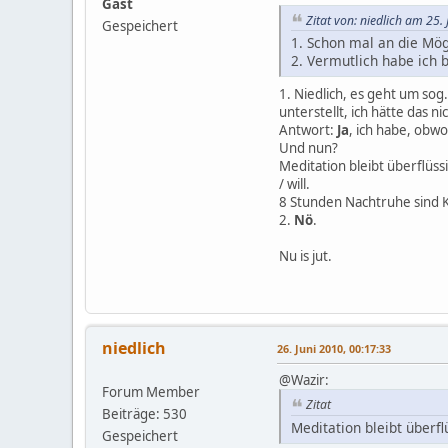
Gast
Zitat von: niedlich am 25.
Gespeichert
1. Schon mal an die Mög
2. Vermutlich habe ich 
1. Niedlich, es geht um so
unterstellt, ich hätte das n
Antwort:
Ja
, ich habe, obwo
Und nun?
Meditation bleibt überflüs
/ will.
8 Stunden Nachtruhe sind K
2.
Nö
.
Nu is jut.
niedlich
26. Juni 2010, 00:17:33
@Wazir:
Forum Member
Zitat
Beiträge: 530
Meditation bleibt überf
Gespeichert