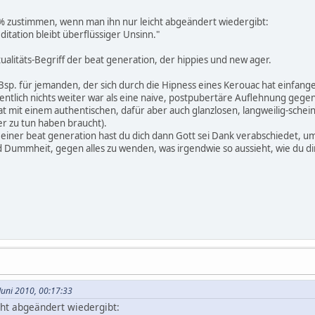
% zustimmen, wenn man ihn nur leicht abgeändert wiedergibt:
itation bleibt überflüssiger Unsinn."
itualitäts-Begriff der beat generation, der hippies und new ager.
 Bsp. für jemanden, der sich durch die Hipness eines Kerouac hat einfan
igentlich nichts weiter war als eine naive, postpubertäre Auflehnung ge
at mit einem authentischen, dafür aber auch glanzlosen, langweilig-sche
der zu tun haben braucht).
t einer beat generation hast du dich dann Gott sei Dank verabschiedet, 
 Dummheit, gegen alles zu wenden, was irgendwie so aussieht, wie du dir S
 Juni 2010, 00:17:33
cht abgeändert wiedergibt: