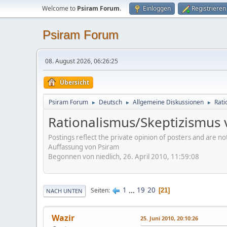
Welcome to
Psiram Forum
.
Einloggen
Registrieren
Psiram Forum
08. August 2026, 06:26:25
Übersicht
Psiram Forum
Deutsch
Allgemeine Diskussionen
Rati
►
►
►
Rationalismus/Skeptizismus vs
Postings reflect the private opinion of posters and are n
Auffassung von Psiram
Begonnen von niedlich, 26. April 2010, 11:59:08
1
...
19
20
Seiten
21
NACH UNTEN
Wazir
25. Juni 2010, 20:10:26