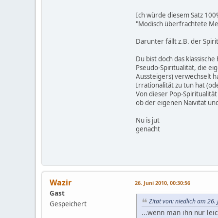
Ich würde diesem Satz 100
"Modisch überfrachtete Med
Darunter fällt z.B. der Spir
Du bist doch das klassische
Pseudo-Spiritualität, die e
Aussteigers) verwechselt h
Irrationalität zu tun hat (o
Von dieser Pop-Spiritualitä
ob der eigenen Naivität und
Nu is jut
genacht
Wazir
26. Juni 2010, 00:30:56
Gast
Zitat von: niedlich am 26.
Gespeichert
...wenn man ihn nur lei