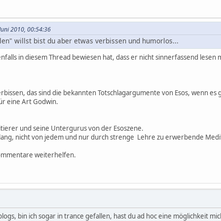
 Juni 2010, 00:54:36
len" willst bist du aber etwas verbissen und humorlos...
edenfalls in diesem Thread bewiesen hat, dass er nicht sinnerfassend lesen
rbissen, das sind die bekannten Totschlagargumente von Esos, wenn es g
ür eine Art Godwin.
itierer und seine Untergurus von der Esoszene.
lang, nicht von jedem und nur durch strenge Lehre zu erwerbende Medita
Kommentare weiterhelfen.
 blogs, bin ich sogar in trance gefallen, hast du ad hoc eine möglichkeit 