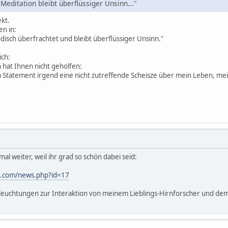
Meditation bleibt überflüssiger Unsinn..."
ekt.
en in:
odisch überfrachtet und bleibt überflüssiger Unsinn."
ich:
 hat Ihnen nicht geholfen:
m Statement irgend eine nicht zutreffende Scheisze über mein Leben, m
al weiter, weil ihr grad so schön dabei seid:
e.com/news.php?id=17
rleuchtungen zur Interaktion von meinem Lieblings-Hirnforscher und de