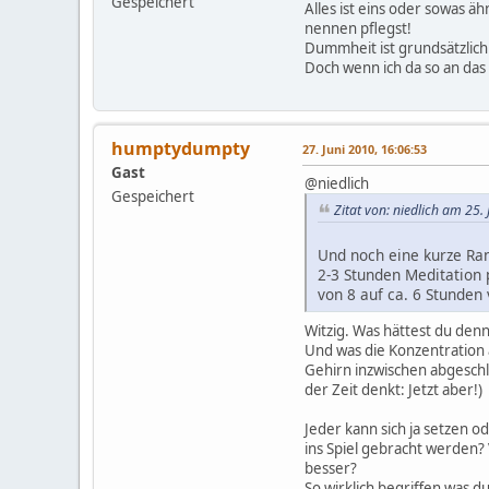
Gespeichert
Alles ist eins oder sowas äh
nennen pflegst!
Dummheit ist grundsätzlich
Doch wenn ich da so an das 
humptydumpty
27. Juni 2010, 16:06:53
Gast
@niedlich
Gespeichert
Zitat von: niedlich am 25.
Und noch eine kurze Ra
2-3 Stunden Meditation p
von 8 auf ca. 6 Stunden 
Witzig. Was hättest du den
Und was die Konzentration 
Gehirn inzwischen abgeschl
der Zeit denkt: Jetzt aber!)
Jeder kann sich ja setzen od
ins Spiel gebracht werden?
besser?
So wirklich begriffen was du