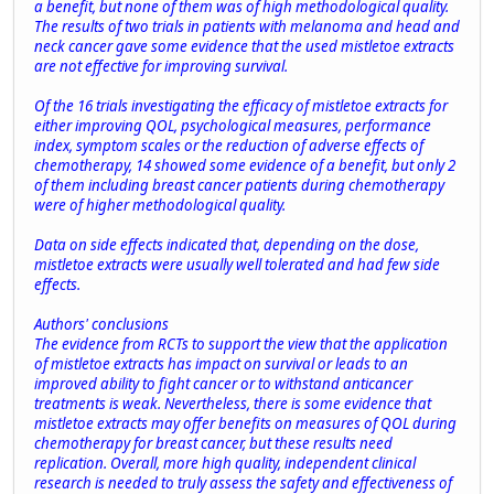
a benefit, but none of them was of high methodological quality.
The results of two trials in patients with melanoma and head and
neck cancer gave some evidence that the used mistletoe extracts
are not effective for improving survival.
Of the 16 trials investigating the efficacy of mistletoe extracts for
either improving QOL, psychological measures, performance
index, symptom scales or the reduction of adverse effects of
chemotherapy, 14 showed some evidence of a benefit, but only 2
of them including breast cancer patients during chemotherapy
were of higher methodological quality.
Data on side effects indicated that, depending on the dose,
mistletoe extracts were usually well tolerated and had few side
effects.
Authors' conclusions
The evidence from RCTs to support the view that the application
of mistletoe extracts has impact on survival or leads to an
improved ability to fight cancer or to withstand anticancer
treatments is weak. Nevertheless, there is some evidence that
mistletoe extracts may offer benefits on measures of QOL during
chemotherapy for breast cancer, but these results need
replication. Overall, more high quality, independent clinical
research is needed to truly assess the safety and effectiveness of