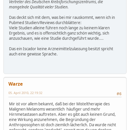
Vertreter des Deutschen Krebsforschungszentrums, die
mangelnde Qualität vieler Studien.
Das deckt sich mit dem, was bei mir rauskommt, wenn ich in
Pubmed Studien/Reviews durchblättere:
Viele Studien alleine führen noch lange zu keinem klaren
Ergebnis, und es is offensichtlich ganz schön wichtig, sich
anzuschauen, wie eine Studie durchgeführt wurde....
Das ein Iscador keine Arzneimittelzulassung besitzt spricht
auch eine gewisse Sprache.
Warze
05. April 2010, 22:19:32
#6
Mir ist vor allem bekannt, daß bei der Misteltherapie des
Malignen Melanoms wesentlich häufiger und mehr
Hirnmetastasen auftreten. Aber es gibt auch keinen Grund,
eine Wirkung anzunehmen, die Begründung der
Anthroposophen ist doch ziemlich lächerlich. Da wurde nicht
geforscht, sondern "gedacht", soweit man da von denken