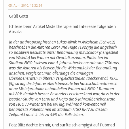
05. April 2010, 13:32:24
Grüß Gott!
Ich lese beim Artikel Misteltherapie mit Interesse folgenden
Absatz:
In der anthroposophischen Lukas-Klinik in Arlesheim (Schweiz)
beschrieben die Autoren Leroi und Hajto (1982)[8] die angeblich
so positiven Resultate unter Behandlung mit Iscador (hergestellt
von Weleda) bei Frauen mit Ovarialkarzinom. Patienten im
Stadium FIGO I wiesen eine 5-Jahresüberlebensrate von 73% aus,
was die Autoren als Beweis für die Wirksamkeit der Behandlung
ansahen. Vergleicht man allerdings die analogen
Überlebensraten in älteren Vergleichsstudien (Decker et al. 1975,
[9]) so lag die 5-Jahresüberlebensrate bei hochschulmedizinisch
ohne Mistelprodukte behandelten Frauen mit FIGO I-Tumoren
mit 80% deutlich besser. Besonders erschreckend war, dass in der
Iscador-Studie von Leroi und Hajto die 5-Jahresüberlebensrate
von FIGO IV-Patienten bei 0% lag, während konventionell
behandelte Patientinnen im Stadium FIGO III-IV zu diesem
Zeitpunkt noch in bis zu 45% der Fälle leben.
Potz Blitz dachte ich mir, und surfte schlampigst auf Pubmed