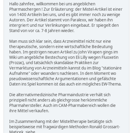
Hallo zahnfee, willkommen bei uns angeblichen
Pharmaschergen ! Zur Erläuterung: der Mistel-Artikel ist einer
von 1400 Artikeln bei uns, und es gibt immer noch zu wenige
Autoren. Der Artikel stammt von Paralexx, wir haben ihn
intergriert und nur Verlinkungen eingebaut. Er spiegelt den
Stand von vor ca. 7-8 Jahren wieder.
Man muss sich klar sein, dass Arzneimittel nicht nur eine
therapeutische, sondern eine wirtschaftliche Bedeutung
haben. Im gestrigen neuen Artikel zu John Virapen gings im
Wiki um angebliche Bestechung von Eli Lilly wegen Fluoxetin
(Prozac), und tatsächlich skandaläse Praktiken zur
Vermarktung von Arzneimitteln kannst du im Blog "stationäre
Aufnahme" oder woanders nachlesen. In dem Moment wo
pseudowissenschaftliche Argumentationen und gefälschte
Daten ins Spiel kommen ist das auch ein mögliches EW-Thema.
Die alternativmedizinische Pharmaindustrie verhält sich
prinzipiell nicht anders als gleichgrosse herkömmliche
Pharmahersteller. Auch im CAM-Pharmabereich wollen die
ihre Mittel verkaufen.
Im Zusammenhang mit der Misteltherapie betätigte sich
beispielsweise mit fragwürdigen Methoden Ronald Grossart-
Maticek. siehe