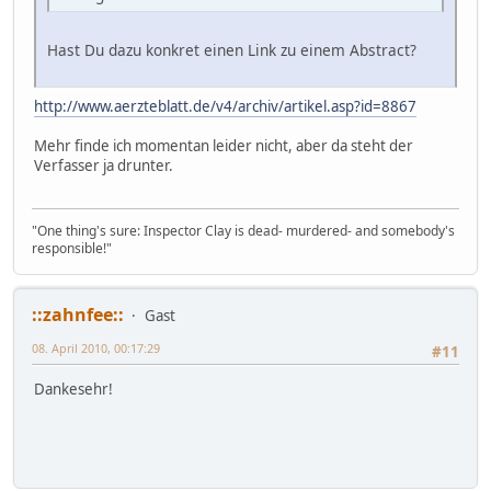
Hast Du dazu konkret einen Link zu einem Abstract?
http://www.aerzteblatt.de/v4/archiv/artikel.asp?id=8867
Mehr finde ich momentan leider nicht, aber da steht der
Verfasser ja drunter.
"One thing's sure: Inspector Clay is dead- murdered- and somebody's
responsible!"
::zahnfee::
Gast
08. April 2010, 00:17:29
#11
Dankesehr!