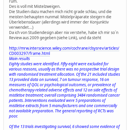
rum.
Des is voll mit Mistelzweigen.
Die Studien dazu machen mich nicht grade schlau, und die
meisten behaupten nunmal: Mistelpräparate steigern die
Überlebensdauer (allerdings wird immer der Konjunktiv
verwendet...)
Da ich von Studiendesign aber nix verstehe, habe ich mir so´n
Review aus 2009 gegeben (siehe Link), und da steht
http://mrw.interscience.wiley.com/cochrane/clsysrev/articles/
CD003297/frame.html
Main results
Eighty studies were identified. Fifty-eight were excluded for
various reasons, usually as there was no prospective trial design
with randomised treatment allocation. Of the 21 included studies
13 provided data on survival, 7 on tumour response, 16 on
measures of QOL or psychological outcomes, or prevalence of
chemotherapy-related adverse effects and 12 on side effects of
mistletoe treatment; overall comprising 3484 randomised cancer
patients. Interventions evaluated were 5 preparations of
mistletoe extracts from 5 manufacturers and one commercially
not available preparation. The general reporting of RCTs was
poor.
Of the 13 trials investigating survival, 6 showed some evidence of