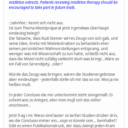
mistletoe extracts. Patients receiving mistletoe therapy should be
encouraged to take part in future trails.
::zahnfee:: kennt sich nicht aus.
Ist zum Thema Mistelpräparat jetzt irgendwas überhaupt
eindeutig belegt?
Die Tatsache, dass Rudi Steiner wirres Zeugs von sich gab, und
seine Idee, Krebs mit Mistelextrakten zu behandeln eher
seinen persönlichen Wahnvorstellungen entsprang, und
weniger was mit Wissenschaft zu tun hatte, schließt nicht aus,
dass die Mistel nicht zufällig vielleicht doch was bringt...Wäre so
ein Fall von Serendipity...oder?
Würde das Zeugs was bringen, wären die Studienergebnisse
aber eindeutiger - jedenfalls stelle ich mir das so vor. Wos ja nix
heißen muß.
In jeder Conclusio die mir unterkommt steht sinngemäß:
Es
scheint was zu bringen, aber man muß sich das näher
anschauen...
Jetzt frag i mi: Wieso sind lauter so larifari Studien drüber drin,
wo die Conclusio immer ein
:...naja es könnte sein....
beinhaltet?
Gibt es einen Publikationsdruck, der dazu zwingt jeden Kram