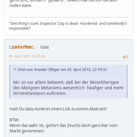
reden kann.
"One thing's sure: Inspector Clay is dead- murdered- and somebody's
responsible!"
::zahnfee::
Gast
05. April 2010, 22:45:36
#7
Zitat von: Kranker Pfleger am 05. April 2010, 22:19:32
Mir ist vor allem bekannt, daß bei der Misteltherapie
des Malignen Melanoms wesentlich häufiger und mehr
Hirnmetastasen auftreten.
Hast Du dazu konkret einen Link zu einem Abstract?
BTW:
Wenn das wahr ist, gehört das Zeuchs doch ganz klar vom
Markt genommen.