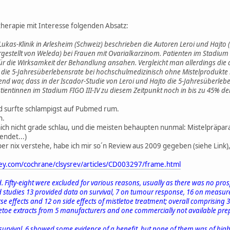
ltherapie mit Interesse folgenden Absatz:
kas-Klinik in Arlesheim (Schweiz) beschrieben die Autoren Leroi und Hajto (1
gestellt von Weleda) bei Frauen mit Ovarialkarzinom. Patienten im Stadium
für die Wirksamkeit der Behandlung ansahen. Vergleicht man allerdings die 
 lag die 5-Jahresüberlebensrate bei hochschulmedizinisch ohne Mistelprodukt
end war, dass in der Iscador-Studie von Leroi und Hajto die 5-Jahresüberleb
ientinnen im Stadium FIGO III-IV zu diesem Zeitpunkt noch in bis zu 45% der
und surfte schlampigst auf Pubmed rum.
n.
ch nicht grade schlau, und die meisten behaupten nunmal: Mistelpräpara
ndet...)
er nix verstehe, habe ich mir so´n Review aus 2009 gegeben (siehe Link),
iley.com/cochrane/clsysrev/articles/CD003297/frame.html
ed. Fifty-eight were excluded for various reasons, usually as there was no pr
ed studies 13 provided data on survival, 7 on tumour response, 16 on measu
 effects and 12 on side effects of mistletoe treatment; overall comprising
letoe extracts from 5 manufacturers and one commercially not available prep
g survival, 6 showed some evidence of a benefit, but none of them was of high 