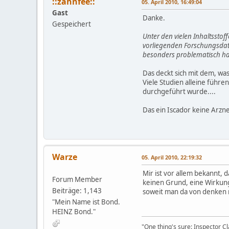
::zahnfee::
05. April 2010, 16:49:04
Gast
Danke.
Gespeichert
Unter den vielen Inhaltsstoff
vorliegenden Forschungsdaten
besonders problematisch hal
Das deckt sich mit dem, wa
Viele Studien alleine führe
durchgeführt wurde....
Das ein Iscador keine Arzne
Warze
05. April 2010, 22:19:32
Mir ist vor allem bekannt,
Forum Member
keinen Grund, eine Wirkung
Beiträge: 1,143
soweit man da von denken 
"Mein Name ist Bond.
HEINZ Bond."
"One thing's sure: Inspector 