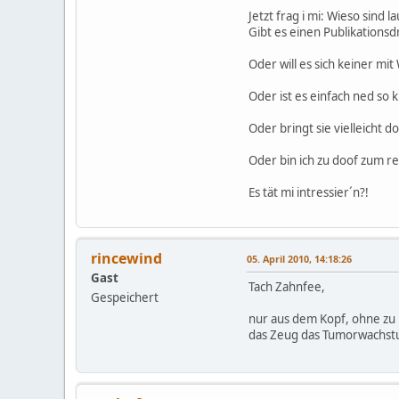
Jetzt frag i mi: Wieso sind 
Gibt es einen Publikations
Oder will es sich keiner mi
Oder ist es einfach ned so k
Oder bringt sie vielleicht d
Oder bin ich zu doof zum r
Es tät mi intressier´n?!
rincewind
05. April 2010, 14:18:26
Gast
Tach Zahnfee,
Gespeichert
nur aus dem Kopf, ohne zu r
das Zeug das Tumorwachstu