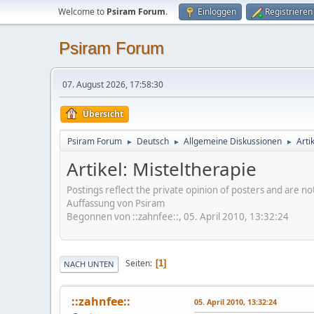
Welcome to
Psiram Forum
.
Einloggen
Registrieren
Psiram Forum
07. August 2026, 17:58:30
Übersicht
Psiram Forum
Deutsch
Allgemeine Diskussionen
Arti
►
►
►
Artikel: Misteltherapie
Postings reflect the private opinion of posters and are n
Auffassung von Psiram
Begonnen von ::zahnfee::, 05. April 2010, 13:32:24
Seiten
1
NACH UNTEN
::zahnfee::
05. April 2010, 13:32:24