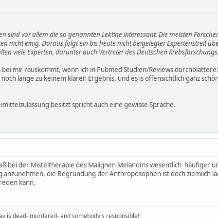
en sind vor allem die so genannten Lektine interessant. Die meisten Forscher 
 nicht einig. Daraus folgt ein bis heute nicht beigelegter Expertenstreit übe
ten viele Experten, darunter auch Vertreter des Deutschen Krebsforschungsz
s bei mir rauskommt, wenn ich in Pubmed Studien/Reviews durchblättere
n noch lange zu keinem klaren Ergebnis, und es is offensichtlich ganz schö
imittelzulassung besitzt spricht auch eine gewisse Sprache.
 daß bei der Misteltherapie des Malignen Melanoms wesentlich häufiger 
 anzunehmen, die Begründung der Anthroposophen ist doch ziemlich läch
reden kann.
Clay is dead- murdered- and somebody's responsible!"