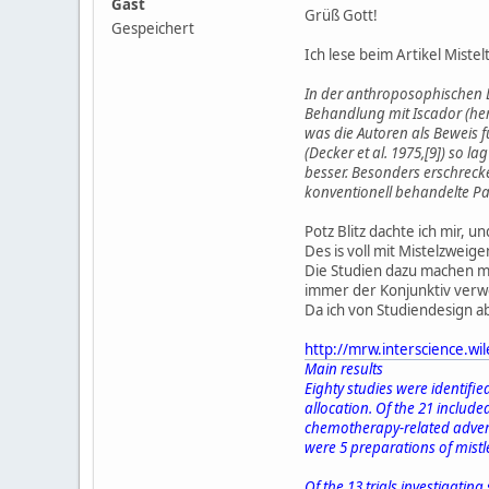
Gast
Grüß Gott!
Gespeichert
Ich lese beim Artikel Miste
In der anthroposophischen Lu
Behandlung mit Iscador (her
was die Autoren als Beweis 
(Decker et al. 1975,[9]) so
besser. Besonders erschreck
konventionell behandelte Pat
Potz Blitz dachte ich mir, 
Des is voll mit Mistelzweige
Die Studien dazu machen mi
immer der Konjunktiv verwe
Da ich von Studiendesign ab
http://mrw.interscience.w
Main results
Eighty studies were identifi
allocation. Of the 21 includ
chemotherapy-related adverse
were 5 preparations of mist
Of the 13 trials investigatin