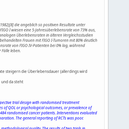
982)[8] die angeblich so positiven Resultate unter
 FIGO I wiesen eine 5-Jahresüberlebensrate von 73% aus,
analogen Überlebensraten in älteren Vergleichsstudien
e behandelten Frauen mit FIGO I-Tumoren mit 80% deutlich
ensrate von FIGO IV-Patienten bei 0% lag, während
 Fälle leben.
te steigern die Überlebensdauer (allerdings wird
 und da steht
ospective trial design with randomised treatment
res of QOL or psychological outcomes, or prevalence of
 3484 randomised cancer patients. Interventions evaluated
aration. The general reporting of RCTs was poor.
methodological quality. The results of two trials in