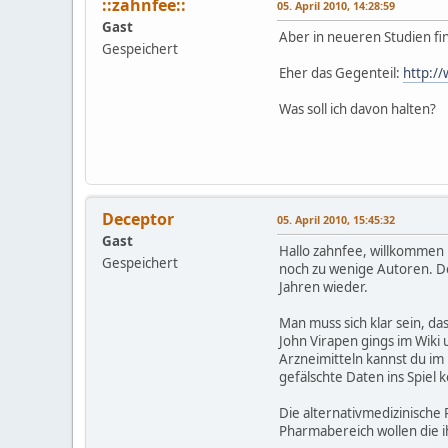
::zahnfee::
05. April 2010, 14:28:59
Gast
Aber in neueren Studien fin
Gespeichert
Eher das Gegenteil:
http:/
Was soll ich davon halten?
Deceptor
05. April 2010, 15:45:32
Gast
Hallo zahnfee, willkommen b
Gespeichert
noch zu wenige Autoren. Der
Jahren wieder.
Man muss sich klar sein, da
John Virapen gings im Wiki 
Arzneimitteln kannst du i
gefälschte Daten ins Spiel
Die alternativmedizinische 
Pharmabereich wollen die i