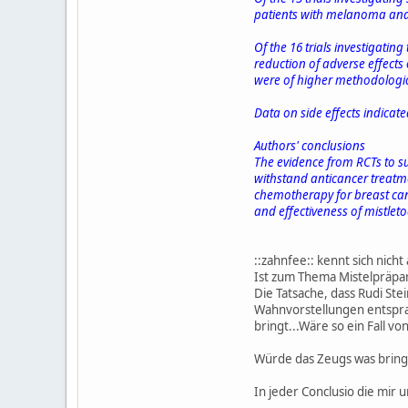
patients with melanoma and h
Of the 16 trials investigati
reduction of adverse effect
were of higher methodologica
Data on side effects indicate
Authors' conclusions
The evidence from RCTs to sup
withstand anticancer treatme
chemotherapy for breast cance
and effectiveness of mistleto
::zahnfee:: kennt sich nicht 
Ist zum Thema Mistelpräpar
Die Tatsache, dass Rudi Ste
Wahnvorstellungen entsprang
bringt...Wäre so ein Fall vo
Würde das Zeugs was bringen
In jeder Conclusio die mir