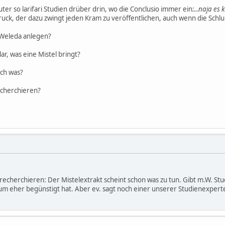
lauter so larifari Studien drüber drin, wo die Conclusio immer ein
:...naja es 
druck, der dazu zwingt jeden Kram zu veröffentlichen, auch wenn die Sch
t Weleda anlegen?
lar, was eine Mistel bringt?
och was?
echerchieren?
echerchieren: Der Mistelextrakt scheint schon was zu tun. Gibt m.W. Stu
m eher begünstigt hat. Aber ev. sagt noch einer unserer Studienexpert