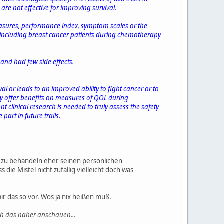
e not effective for improving survival.
 measures, performance index, symptom scales or the
m including breast cancer patients during chemotherapy
 and had few side effects.
al or leads to an improved ability to fight cancer or to
ay offer benefits on measures of QOL during
t clinical research is needed to truly assess the safety
part in future trails.
en zu behandeln eher seinen persönlichen
die Mistel nicht zufällig vielleicht doch was
ir das so vor. Wos ja nix heißen muß.
ch das näher anschauen...