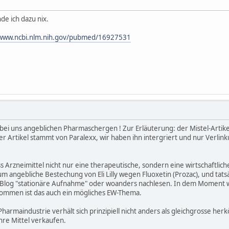
de ich dazu nix.
/www.ncbi.nlm.nih.gov/pubmed/16927531
ei uns angeblichen Pharmaschergen ! Zur Erläuterung: der Mistel-Artikel
 Artikel stammt von Paralexx, wir haben ihn intergriert und nur Verlink
ss Arzneimittel nicht nur eine therapeutische, sondern eine wirtschaftli
um angebliche Bestechung von Eli Lilly wegen Fluoxetin (Prozac), und tat
m Blog "stationäre Aufnahme" oder woanders nachlesen. In dem Moment
 kommen ist das auch ein mögliches EW-Thema.
Pharmaindustrie verhält sich prinzipiell nicht anders als gleichgrosse h
hre Mittel verkaufen.