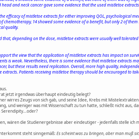
ead and neck cancer gave some evidence that the used mistletoe extracts ar
ng the efficacy of mistletoe extracts for either improving QOL, psychological
s of chemotherapy, 14 showed some evidence of a benefit, but only 2 of the
l quality.
d that, depending on the dose, mistletoe extracts were usually well tolerated
port the view that the application of mistletoe extracts has impact on surviv
nts is weak. Nevertheless, there is some evidence that mistletoe extracts m
r, but these results need replication. Overall, more high quality, independen
e extracts. Patients receiving mistletoe therapy should be encouraged to take 
aus.
at jetzt irgendwas überhaupt eindeutig belegt?
iner wirres Zeugs von sich gab, und seine Idee, Krebs mit Mistelextrakt
, und weniger was mit Wissenschaft zu tun hatte, schließt nicht aus, dass 
n Serendipity...oder?
, wären die Studienergebnisse aber eindeutiger - jedenfalls stelle ich m
 unterkommt steht sinngemäß:
Es scheint was zu bringen, aber man muß si