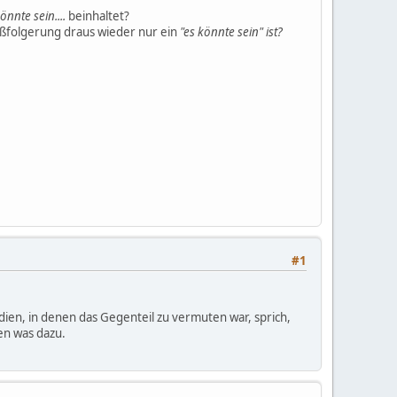
könnte sein....
beinhaltet?
lußfolgerung draus wieder nur ein
"es könnte sein" ist?
#1
dien, in denen das Gegenteil zu vermuten war, sprich,
en was dazu.