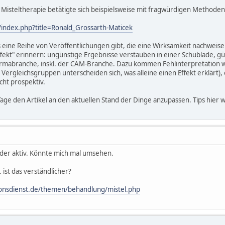
steltherapie betätigte sich beispielsweise mit fragwürdigen Methoden 
index.php?title=Ronald_Grossarth-Maticek
s eine Reihe von Veröffentlichungen gibt, die eine Wirksamkeit nachwe
ekt" erinnern: ungünstige Ergebnisse verstauben in einer Schublade, güns
rmabranche, inskl. der CAM-Branche. Dazu kommen Fehlinterpretation we
Vergleichsgruppen unterscheiden sich, was alleine einen Effekt erklärt)
ht prospektiv.
age den Artikel an den aktuellen Stand der Dinge anzupassen. Tips hier w
der aktiv. Könnte mich mal umsehen.
. ist das verständlicher?
ionsdienst.de/themen/behandlung/mistel.php