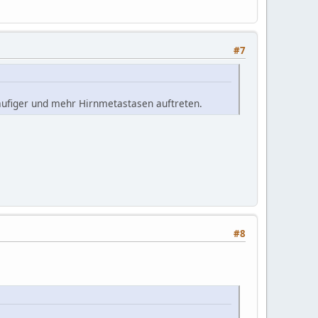
#7
äufiger und mehr Hirnmetastasen auftreten.
#8