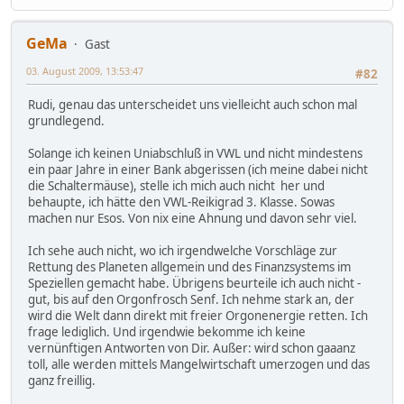
GeMa
Gast
03. August 2009, 13:53:47
#82
Rudi, genau das unterscheidet uns vielleicht auch schon mal
grundlegend.
Solange ich keinen Uniabschluß in VWL und nicht mindestens
ein paar Jahre in einer Bank abgerissen (ich meine dabei nicht
die Schaltermäuse), stelle ich mich auch nicht her und
behaupte, ich hätte den VWL-Reikigrad 3. Klasse. Sowas
machen nur Esos. Von nix eine Ahnung und davon sehr viel.
Ich sehe auch nicht, wo ich irgendwelche Vorschläge zur
Rettung des Planeten allgemein und des Finanzsystems im
Speziellen gemacht habe. Übrigens beurteile ich auch nicht -
gut, bis auf den Orgonfrosch Senf. Ich nehme stark an, der
wird die Welt dann direkt mit freier Orgonenergie retten. Ich
frage lediglich. Und irgendwie bekomme ich keine
vernünftigen Antworten von Dir. Außer: wird schon gaaanz
toll, alle werden mittels Mangelwirtschaft umerzogen und das
ganz freillig.