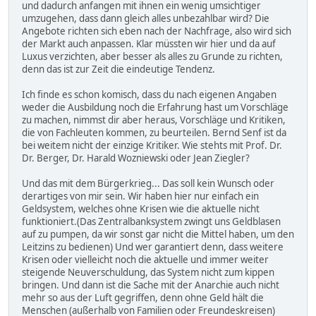
und dadurch anfangen mit ihnen ein wenig umsichtiger
umzugehen, dass dann gleich alles unbezahlbar wird? Die
Angebote richten sich eben nach der Nachfrage, also wird sich
der Markt auch anpassen. Klar müssten wir hier und da auf
Luxus verzichten, aber besser als alles zu Grunde zu richten,
denn das ist zur Zeit die eindeutige Tendenz.
Ich finde es schon komisch, dass du nach eigenen Angaben
weder die Ausbildung noch die Erfahrung hast um Vorschläge
zu machen, nimmst dir aber heraus, Vorschläge und Kritiken,
die von Fachleuten kommen, zu beurteilen. Bernd Senf ist da
bei weitem nicht der einzige Kritiker. Wie stehts mit Prof. Dr.
Dr. Berger, Dr. Harald Wozniewski oder Jean Ziegler?
Und das mit dem Bürgerkrieg... Das soll kein Wunsch oder
derartiges von mir sein. Wir haben hier nur einfach ein
Geldsystem, welches ohne Krisen wie die aktuelle nicht
funktioniert.(Das Zentralbanksystem zwingt uns Geldblasen
auf zu pumpen, da wir sonst gar nicht die Mittel haben, um den
Leitzins zu bedienen) Und wer garantiert denn, dass weitere
Krisen oder vielleicht noch die aktuelle und immer weiter
steigende Neuverschuldung, das System nicht zum kippen
bringen. Und dann ist die Sache mit der Anarchie auch nicht
mehr so aus der Luft gegriffen, denn ohne Geld hält die
Menschen (außerhalb von Familien oder Freundeskreisen)