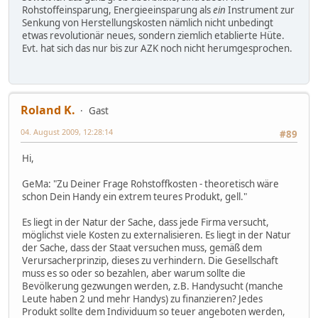
Rohstoffeinsparung, Energieeinsparung als
ein
Instrument zur
Senkung von Herstellungskosten nämlich nicht unbedingt
etwas revolutionär neues, sondern ziemlich etablierte Hüte.
Evt. hat sich das nur bis zur AZK noch nicht herumgesprochen.
Roland K.
Gast
04. August 2009, 12:28:14
#89
Hi,
GeMa: "Zu Deiner Frage Rohstoffkosten - theoretisch wäre
schon Dein Handy ein extrem teures Produkt, gell."
Es liegt in der Natur der Sache, dass jede Firma versucht,
möglichst viele Kosten zu externalisieren. Es liegt in der Natur
der Sache, dass der Staat versuchen muss, gemäß dem
Verursacherprinzip, dieses zu verhindern. Die Gesellschaft
muss es so oder so bezahlen, aber warum sollte die
Bevölkerung gezwungen werden, z.B. Handysucht (manche
Leute haben 2 und mehr Handys) zu finanzieren? Jedes
Produkt sollte dem Individuum so teuer angeboten werden,