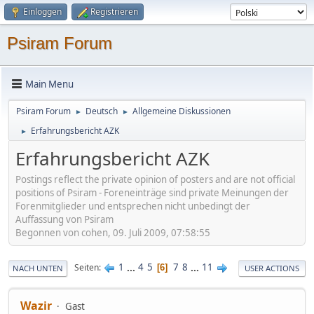
Einloggen
Registrieren
Psiram Forum
Main Menu
Psiram Forum
Deutsch
Allgemeine Diskussionen
►
►
Erfahrungsbericht AZK
►
Erfahrungsbericht AZK
Postings reflect the private opinion of posters and are not official
positions of Psiram - Foreneinträge sind private Meinungen der
Forenmitglieder und entsprechen nicht unbedingt der
Auffassung von Psiram
Begonnen von cohen, 09. Juli 2009, 07:58:55
1
...
4
5
7
8
...
11
Seiten
6
NACH UNTEN
USER ACTIONS
Wazir
Gast