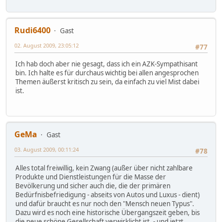
Rudi6400
Gast
02. August 2009, 23:05:12
#77
Ich hab doch aber nie gesagt, dass ich ein AZK-Sympathisant
bin. Ich halte es für durchaus wichtig bei allen angesprochen
Themen äußerst kritisch zu sein, da einfach zu viel Mist dabei
ist.
GeMa
Gast
03. August 2009, 00:11:24
#78
Alles total freiwillig, kein Zwang (außer über nicht zahlbare
Produkte und Dienstleistungen für die Masse der
Bevölkerung und sicher auch die, die der primären
Bedürfnisbefriedigung - abseits von Autos und Luxus - dient)
und dafür braucht es nur noch den "Mensch neuen Typus".
Dazu wird es noch eine historische Übergangszeit geben, bis
die neue schöne Gesellschaft verwirklicht ist. - und jetzt