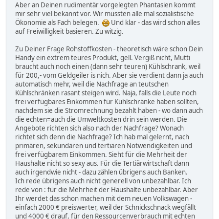
Aber an Deinen rudimentär vorgelegten Phantasien kommt
mir sehr viel bekannt vor. Wir mussten alle mal sozialistische
Ökonomie als Fach belegen.
Und klar - das wird schon alles
auf Freiwilligkeit basieren. Zu witzig.
Zu Deiner Frage Rohstoffkosten - theoretisch wäre schon Dein
Handy ein extrem teures Produkt, gell. Vergiß nicht, Mutti
braucht auch noch einen (dann sehr teuren) Kühlschrank, weil
für 200,- vom Geldgeiler is nich. Aber sie verdient dann ja auch
automatisch mehr, weil die Nachfrage an teutschen
Kühlschränken rasant steigen wird. Naja, falls die Leute noch
frei verfügbares Einkommen für Kühlschränke haben sollten,
nachdem sie die Stromrechnung bezahlt haben - wo dann auch
die echten=auch die Umweltkosten drin sein werden. Die
Angebote richten sich also nach der Nachfrage? Wonach
richtet sich denn die Nachfrage? Ich hab mal gelernt, nach
primären, sekundären und tertiären Notwendigkeiten und
frei verfügbarem Einkommen. Sieht für die Mehrheit der
Haushalte nicht so sexy aus. Für die Tertiärwirtschaft dann
auch irgendwie nicht - dazu zählen übrigens auch Banken.
Ich rede übrigens auch nicht generell von unbezahlbar. Ich
rede von : für die Mehrheit der Haushalte unbezahlbar. Aber
Ihr werdet das schon machen mit dem neuen Volkswagen -
einfach 2000 € preiswerter, weil der Schnickschnack wegfällt
und 4000 € drauf, für den Ressourcenverbrauch mit echten