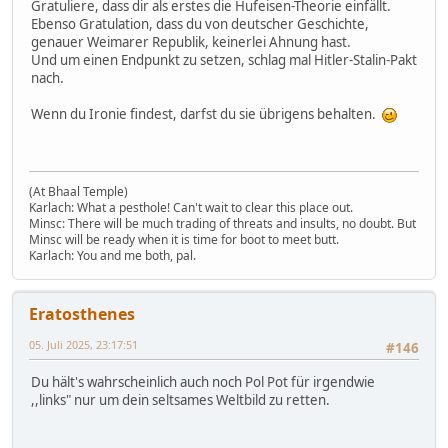
Gratuliere, dass dir als erstes die Hufeisen-Theorie einfällt.
Ebenso Gratulation, dass du von deutscher Geschichte,
genauer Weimarer Republik, keinerlei Ahnung hast.
Und um einen Endpunkt zu setzen, schlag mal Hitler-Stalin-Pakt
nach.
Wenn du Ironie findest, darfst du sie übrigens behalten.
(At Bhaal Temple)
Karlach: What a pesthole! Can't wait to clear this place out.
Minsc: There will be much trading of threats and insults, no doubt. But
Minsc will be ready when it is time for boot to meet butt.
Karlach: You and me both, pal.
Eratosthenes
05. Juli 2025, 23:17:51
#146
Du hält's wahrscheinlich auch noch Pol Pot für irgendwie
,,links" nur um dein seltsames Weltbild zu retten.