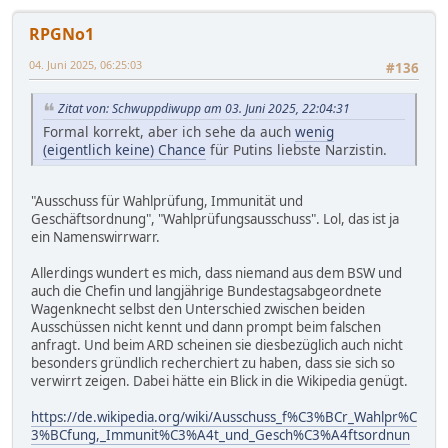
RPGNo1
04. Juni 2025, 06:25:03
#136
Zitat von: Schwuppdiwupp am 03. Juni 2025, 22:04:31
Formal korrekt, aber ich sehe da auch
wenig
(eigentlich keine) Chance
für Putins liebste Narzistin.
"Ausschuss für Wahlprüfung, Immunität und
Geschäftsordnung", "Wahlprüfungsausschuss". Lol, das ist ja
ein Namenswirrwarr.
Allerdings wundert es mich, dass niemand aus dem BSW und
auch die Chefin und langjährige Bundestagsabgeordnete
Wagenknecht selbst den Unterschied zwischen beiden
Ausschüssen nicht kennt und dann prompt beim falschen
anfragt. Und beim ARD scheinen sie diesbezüglich auch nicht
besonders gründlich recherchiert zu haben, dass sie sich so
verwirrt zeigen. Dabei hätte ein Blick in die Wikipedia genügt.
https://de.wikipedia.org/wiki/Ausschuss_f%C3%BCr_Wahlpr%C
3%BCfung,_Immunit%C3%A4t_und_Gesch%C3%A4ftsordnun