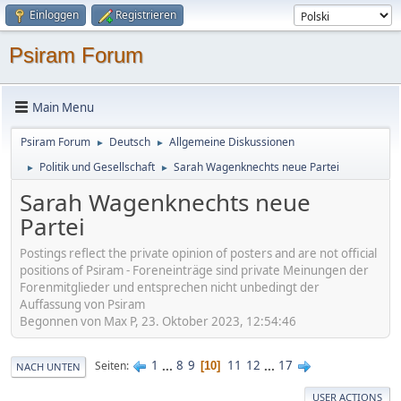
Einloggen
Registrieren
Psiram Forum
Main Menu
Psiram Forum
Deutsch
Allgemeine Diskussionen
►
►
Politik und Gesellschaft
Sarah Wagenknechts neue Partei
►
►
Sarah Wagenknechts neue
Partei
Postings reflect the private opinion of posters and are not official
positions of Psiram - Foreneinträge sind private Meinungen der
Forenmitglieder und entsprechen nicht unbedingt der
Auffassung von Psiram
Begonnen von Max P, 23. Oktober 2023, 12:54:46
1
...
8
9
11
12
...
17
Seiten
10
NACH UNTEN
USER ACTIONS