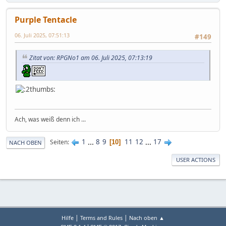
Purple Tentacle
06. Juli 2025, 07:51:13
#149
Zitat von: RPGNo1 am 06. Juli 2025, 07:13:19
Ach, was weiß denn ich ...
1
...
8
9
11
12
...
17
Seiten
10
NACH OBEN
USER ACTIONS
|
|
Hilfe
Terms and Rules
Nach oben ▲