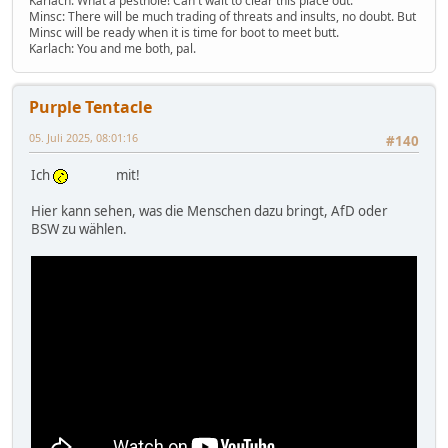
Karlach: What a pesthole! Can't wait to clear this place out.
Minsc: There will be much trading of threats and insults, no doubt. But
Minsc will be ready when it is time for boot to meet butt.
Karlach: You and me both, pal.
Purple Tentacle
05. Juli 2025, 08:01:16
#140
Ich
mit!
Hier kann sehen, was die Menschen dazu bringt, AfD oder
BSW zu wählen.