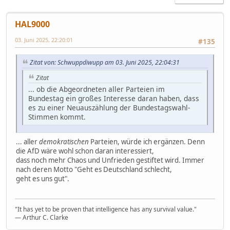
HAL9000
03. Juni 2025, 22:20:01
#135
Zitat von: Schwuppdiwupp am 03. Juni 2025, 22:04:31
Zitat
... ob die Abgeordneten aller Parteien im
Bundestag ein großes Interesse daran haben, dass
es zu einer Neuauszählung der Bundestagswahl-
Stimmen kommt.
... aller
demokratischen
Parteien, würde ich ergänzen. Denn
die AfD wäre wohl schon daran interessiert,
dass noch mehr Chaos und Unfrieden gestiftet wird. Immer
nach deren Motto "Geht es Deutschland schlecht,
geht es uns gut".
"It has yet to be proven that intelligence has any survival value."
― Arthur C. Clarke