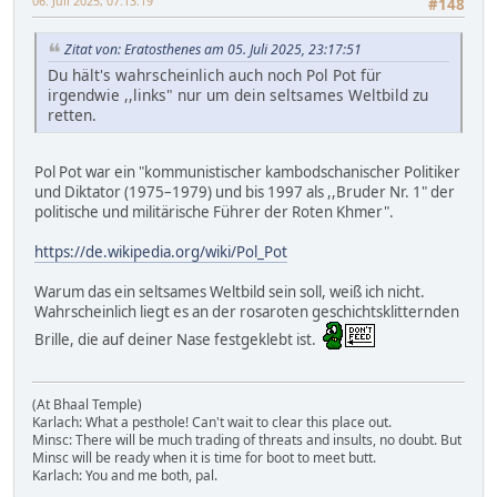
06. Juli 2025, 07:13:19
#148
Zitat von: Eratosthenes am 05. Juli 2025, 23:17:51
Du hält's wahrscheinlich auch noch Pol Pot für
irgendwie ,,links" nur um dein seltsames Weltbild zu
retten.
Pol Pot war ein "kommunistischer kambodschanischer Politiker
und Diktator (1975–1979) und bis 1997 als ,,Bruder Nr. 1" der
politische und militärische Führer der Roten Khmer".
https://de.wikipedia.org/wiki/Pol_Pot
Warum das ein seltsames Weltbild sein soll, weiß ich nicht.
Wahrscheinlich liegt es an der rosaroten geschichtsklitternden
Brille, die auf deiner Nase festgeklebt ist.
(At Bhaal Temple)
Karlach: What a pesthole! Can't wait to clear this place out.
Minsc: There will be much trading of threats and insults, no doubt. But
Minsc will be ready when it is time for boot to meet butt.
Karlach: You and me both, pal.