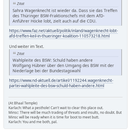
Zitat
Sahra Wagenknecht ist wieder da. Dass sie das Treffen
des Thüringer BSW-Fraktionschefs mit dem AfD-
Anführer Höcke lobt, zielt auch auf die CDU.
https://www.faz.net/aktuell/politik/inland/wagenknecht-lobt-
afd-treffen-keil-in-thueringer-koalition-110573218.html
Und weiter im Text.
Zitat
Wahlpleite des BSW: Schuld haben andere
Wolfgang Hübner über den Umgang des BSW mit der
Niederlage bei der Bundestagswahl
https://www.nd-aktuell.de/artikel/1192244.wagenknecht-
partei-wahlpleite-des-bsw-schuld-haben-andere.html
(At Bhaal Temple)
Karlach: What a pesthole! Can't wait to clear this place out.
Minsc: There will be much trading of threats and insults, no doubt. But
Minsc will be ready when it is time for boot to meet butt.
Karlach: You and me both, pal.