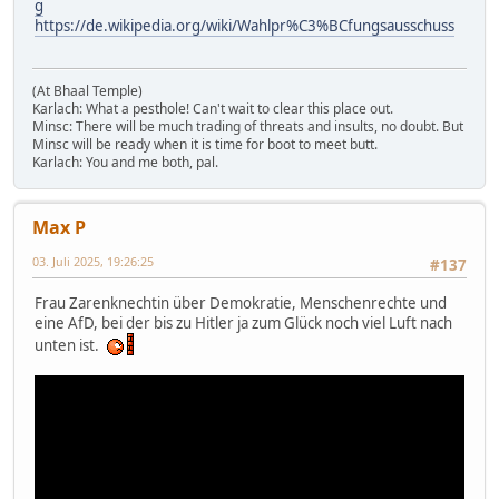
g
https://de.wikipedia.org/wiki/Wahlpr%C3%BCfungsausschuss
(At Bhaal Temple)
Karlach: What a pesthole! Can't wait to clear this place out.
Minsc: There will be much trading of threats and insults, no doubt. But
Minsc will be ready when it is time for boot to meet butt.
Karlach: You and me both, pal.
Max P
03. Juli 2025, 19:26:25
#137
Frau Zarenknechtin über Demokratie, Menschenrechte und
eine AfD, bei der bis zu Hitler ja zum Glück noch viel Luft nach
unten ist.