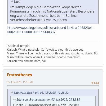
Zitat
Im Kampf gegen die Demokratie kooperierten
Kommunisten auch mit Nationalsozialisten. Besonders
eng war die Zusammenarbeit beim Berliner
Verkehrsarbeiterstreik vor 75 Jahren.
https://www.spiegel.de/politik/nazis-und-kozis-a-046823e1-
0002-0001-0000-000053440337
(At Bhaal Temple)
Karlach: What a pesthole! Can't wait to clear this place out.
Minsc: There will be much trading of threats and insults, no doubt. But
Minsc will be ready when it is time for boot to meet butt.
Karlach: You and me both, pal.
Eratosthenes
05. Juli 2025, 15:19:28
#144
Zitat von: Max P am 05. Juli 2025, 12:28:32
Zitat von: Eratosthenes am 05. Juli 2025, 08:32:38
Für die Zusammenarbeit der Nazis und der