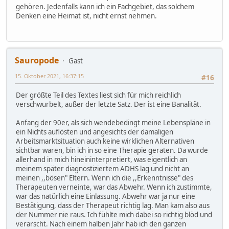
gehören. Jedenfalls kann ich ein Fachgebiet, das solchem
Denken eine Heimat ist, nicht ernst nehmen.
Sauropode
Gast
15. Oktober 2021, 16:37:15
#16
Der größte Teil des Textes liest sich für mich reichlich
verschwurbelt, außer der letzte Satz. Der ist eine Banalität.
Anfang der 90er, als sich wendebedingt meine Lebenspläne in
ein Nichts auflösten und angesichts der damaligen
Arbeitsmarktsituation auch keine wirklichen Alternativen
sichtbar waren, bin ich in so eine Therapie geraten. Da wurde
allerhand in mich hineininterpretiert, was eigentlich an
meinem später diagnostiziertem ADHS lag und nicht an
meinen ,,bösen" Eltern. Wenn ich die ,,Erkenntnisse" des
Therapeuten verneinte, war das Abwehr. Wenn ich zustimmte,
war das natürlich eine Einlassung. Abwehr war ja nur eine
Bestätigung, dass der Therapeut richtig lag. Man kam also aus
der Nummer nie raus. Ich fühlte mich dabei so richtig blöd und
verarscht. Nach einem halben Jahr hab ich den ganzen