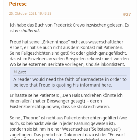
Peiresc
25. Oktober 2021, 19:43:28
#27
Ich habe das Buch von Frederick Crews inzwischen gelesen. Es
ist
erschütternd
.
Freud hat seine ,,Erkenntnisse" nicht aus wissenschaftlicher
Arbeit, er hat sie auch nicht aus dem Kontakt mit Patienten.
Seine Fallgeschichten sind getürkt oder gleich ganz gefälscht,
das ist im Einzelnen an vielen Beispielen rekonstruiert worden.
Wo keine externen Berichte vorliegen, sind sie inkonsistent.
Zitat
A reader would need the faith of Bernadette in order to
believe that Freud is quoting his informant here.
Er hasste seine Patienten: ,,Den Hals umdrehen könnte ich
ihnen allen" (hat er Binswanger gesagt) – deren
Existenzberechtigung war, dass sie stinkreich waren.
Seine ,,Theorie" ist nicht aus Patientenberichten gefiltert (wie
auch, so beknackt wie sie in jeder Fassung gewesen ist),
sondern sie ist ihm in einer Wesensschau ("Selbstanalyse")
zugeflogen. Das peinlichste Dokument dazu ist der "Entwurf