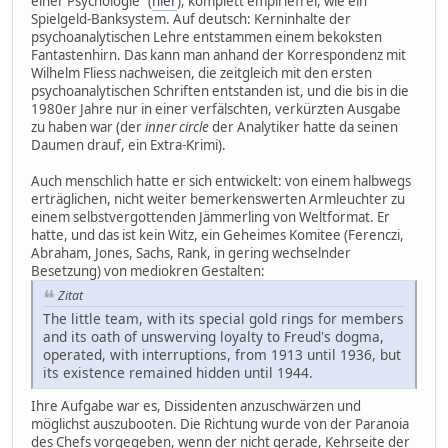
einer Psychologie" (
hier
), komplett empiriefrei, wie ein
Spielgeld-Banksystem. Auf deutsch: Kerninhalte der
psychoanalytischen Lehre entstammen einem bekoksten
Fantastenhirn. Das kann man anhand der Korrespondenz mit
Wilhelm Fliess nachweisen, die zeitgleich mit den ersten
psychoanalytischen Schriften entstanden ist, und die bis in die
1980er Jahre nur in einer verfälschten, verkürzten Ausgabe
zu haben war (der
inner circle
der Analytiker hatte da seinen
Daumen drauf, ein Extra-Krimi).
Auch menschlich hatte er sich entwickelt: von einem halbwegs
erträglichen, nicht weiter bemerkenswerten Armleuchter zu
einem selbstvergottenden Jämmerling von Weltformat. Er
hatte, und das ist kein Witz, ein Geheimes Komitee (Ferenczi,
Abraham, Jones, Sachs, Rank, in gering wechselnder
Besetzung) von mediokren Gestalten:
Zitat
The little team, with its special gold rings for members
and its oath of unswerving loyalty to Freud's dogma,
operated, with interruptions, from 1913 until 1936, but
its existence remained hidden until 1944.
Ihre Aufgabe war es, Dissidenten anzuschwärzen und
möglichst auszubooten. Die Richtung wurde von der Paranoia
des Chefs vorgegeben, wenn der nicht gerade, Kehrseite der