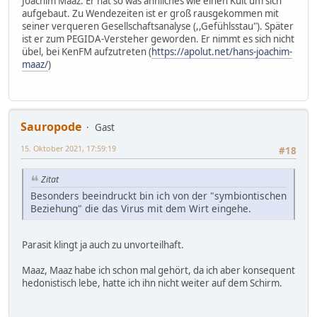
Joachim Maaz. Er hat so was ähnliches wie einen Kult um sich
aufgebaut. Zu Wendezeiten ist er groß rausgekommen mit
seiner verqueren Gesellschaftsanalyse (,,Gefühlsstau"). Später
ist er zum PEGIDA-Versteher geworden. Er nimmt es sich nicht
übel, bei KenFM aufzutreten (
https://apolut.net/hans-joachim-
maaz/
)
Sauropode
Gast
15. Oktober 2021, 17:59:19
#18
Zitat
Besonders beeindruckt bin ich von der "symbiontischen
Beziehung" die das Virus mit dem Wirt eingehe.
Parasit klingt ja auch zu unvorteilhaft.
Maaz, Maaz habe ich schon mal gehört, da ich aber konsequent
hedonistisch lebe, hatte ich ihn nicht weiter auf dem Schirm.