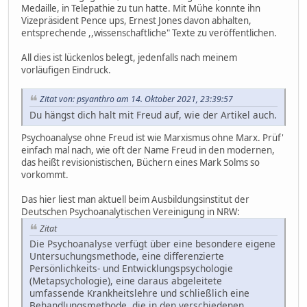
Medaille, in Telepathie zu tun hatte. Mit Mühe konnte ihn
Vizepräsident Pence ups, Ernest Jones davon abhalten,
entsprechende ,,wissenschaftliche" Texte zu veröffentlichen.
All dies ist lückenlos belegt, jedenfalls nach meinem
vorläufigen Eindruck.
Zitat von: psyanthro am 14. Oktober 2021, 23:39:57
Du hängst dich halt mit Freud auf, wie der Artikel auch.
Psychoanalyse ohne Freud ist wie Marxismus ohne Marx. Prüf'
einfach mal nach, wie oft der Name Freud in den modernen,
das heißt revisionistischen, Büchern eines Mark Solms so
vorkommt.
Das hier liest man aktuell beim Ausbildungsinstitut der
Deutschen Psychoanalytischen Vereinigung in NRW:
Zitat
Die Psychoanalyse verfügt über eine besondere eigene
Untersuchungsmethode, eine differenzierte
Persönlichkeits- und Entwicklungspsychologie
(Metapsychologie), eine daraus abgeleitete
umfassende Krankheitslehre und schließlich eine
Behandlungsmethode, die in den verschiedenen