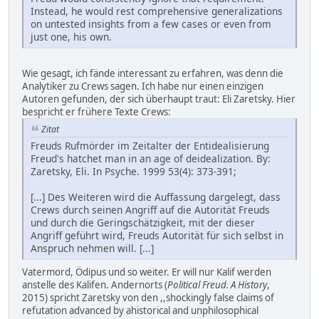
Instead, he would rest comprehensive generalizations
on untested insights from a few cases or even from
just one, his own.
Wie gesagt, ich fände interessant zu erfahren, was denn die
Analytiker zu Crews sagen. Ich habe nur einen einzigen
Autoren gefunden, der sich überhaupt traut: Eli Zaretsky. Hier
bespricht er frühere Texte Crews:
Zitat
Freuds Rufmörder im Zeitalter der Entidealisierung
Freud's hatchet man in an age of deidealization. By:
Zaretsky, Eli. In Psyche. 1999 53(4): 373-391;
[...] Des Weiteren wird die Auffassung dargelegt, dass
Crews durch seinen Angriff auf die Autorität Freuds
und durch die Geringschätzigkeit, mit der dieser
Angriff geführt wird, Freuds Autorität für sich selbst in
Anspruch nehmen will. [...]
Vatermord, Ödipus und so weiter. Er will nur Kalif werden
anstelle des Kalifen. Andernorts (
Political Freud. A History
,
2015) spricht Zaretsky von den ,,shockingly false claims of
refutation advanced by ahistorical and unphilosophical