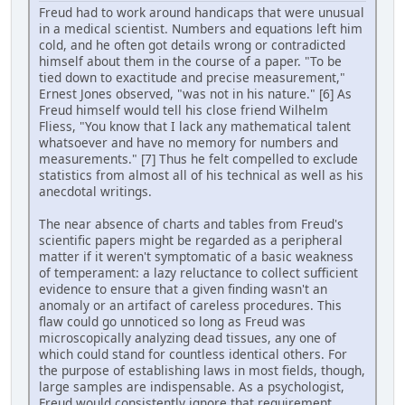
Freud had to work around handicaps that were unusual
in a medical scientist. Numbers and equations left him
cold, and he often got details wrong or contradicted
himself about them in the course of a paper. "To be
tied down to exactitude and precise measurement,"
Ernest Jones observed, "was not in his nature." [6] As
Freud himself would tell his close friend Wilhelm
Fliess, "You know that I lack any mathematical talent
whatsoever and have no memory for numbers and
measurements." [7] Thus he felt compelled to exclude
statistics from almost all of his technical as well as his
anecdotal writings.
The near absence of charts and tables from Freud's
scientific papers might be regarded as a peripheral
matter if it weren't symptomatic of a basic weakness
of temperament: a lazy reluctance to collect sufficient
evidence to ensure that a given finding wasn't an
anomaly or an artifact of careless procedures. This
flaw could go unnoticed so long as Freud was
microscopically analyzing dead tissues, any one of
which could stand for countless identical others. For
the purpose of establishing laws in most fields, though,
large samples are indispensable. As a psychologist,
Freud would consistently ignore that requirement.