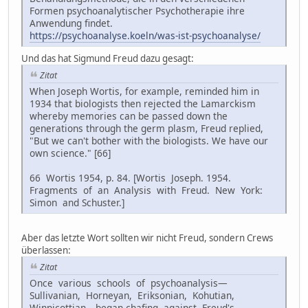
Formen psychoanalytischer Psychotherapie ihre
Anwendung findet.
https://psychoanalyse.koeln/was-ist-psychoanalyse/
Und das hat Sigmund Freud dazu gesagt:
Zitat
When Joseph Wortis, for example, reminded him in
1934 that biologists then rejected the Lamarckism
whereby memories can be passed down the
generations through the germ plasm, Freud replied,
"But we can't bother with the biologists. We have our
own science." [66]
66 Wortis 1954, p. 84. [Wortis Joseph. 1954.
Fragments of an Analysis with Freud. New York:
Simon and Schuster.]
Aber das letzte Wort sollten wir nicht Freud, sondern Crews
überlassen:
Zitat
Once various schools of psychoanalysis—
Sullivanian, Horneyan, Eriksonian, Kohutian,
Winnicottian—began chafing against Freud's