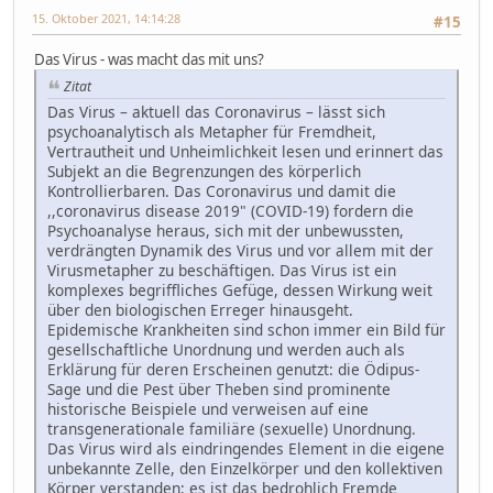
15. Oktober 2021, 14:14:28
#15
Das Virus - was macht das mit uns?
Zitat
Das Virus – aktuell das Coronavirus – lässt sich
psychoanalytisch als Metapher für Fremdheit,
Vertrautheit und Unheimlichkeit lesen und erinnert das
Subjekt an die Begrenzungen des körperlich
Kontrollierbaren. Das Coronavirus und damit die
,,coronavirus disease 2019" (COVID-19) fordern die
Psychoanalyse heraus, sich mit der unbewussten,
verdrängten Dynamik des Virus und vor allem mit der
Virusmetapher zu beschäftigen. Das Virus ist ein
komplexes begriffliches Gefüge, dessen Wirkung weit
über den biologischen Erreger hinausgeht.
Epidemische Krankheiten sind schon immer ein Bild für
gesellschaftliche Unordnung und werden auch als
Erklärung für deren Erscheinen genutzt: die Ödipus-
Sage und die Pest über Theben sind prominente
historische Beispiele und verweisen auf eine
transgenerationale familiäre (sexuelle) Unordnung.
Das Virus wird als eindringendes Element in die eigene
unbekannte Zelle, den Einzelkörper und den kollektiven
Körper verstanden; es ist das bedrohlich Fremde