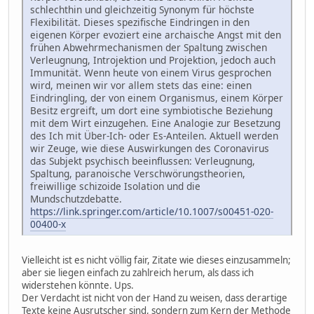
schlechthin und gleichzeitig Synonym für höchste
Flexibilität. Dieses spezifische Eindringen in den
eigenen Körper evoziert eine archaische Angst mit den
frühen Abwehrmechanismen der Spaltung zwischen
Verleugnung, Introjektion und Projektion, jedoch auch
Immunität. Wenn heute von einem Virus gesprochen
wird, meinen wir vor allem stets das eine: einen
Eindringling, der von einem Organismus, einem Körper
Besitz ergreift, um dort eine symbiotische Beziehung
mit dem Wirt einzugehen. Eine Analogie zur Besetzung
des Ich mit Über-Ich- oder Es-Anteilen. Aktuell werden
wir Zeuge, wie diese Auswirkungen des Coronavirus
das Subjekt psychisch beeinflussen: Verleugnung,
Spaltung, paranoische Verschwörungstheorien,
freiwillige schizoide Isolation und die
Mundschutzdebatte.
https://link.springer.com/article/10.1007/s00451-020-
00400-x
Vielleicht ist es nicht völlig fair, Zitate wie dieses einzusammeln;
aber sie liegen einfach zu zahlreich herum, als dass ich
widerstehen könnte. Ups.
Der Verdacht ist nicht von der Hand zu weisen, dass derartige
Texte keine Ausrutscher sind, sondern zum Kern der Methode