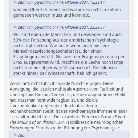
Zitat von: psyanthro am 14. Oktober 2021, 12:28:14
was ein Über-Ich meint und warum es nicht in Zahlen
gemessen werden muss und kann etc.
Zitat von: psyanthro am 14. Oktober 2021, 23:39:57
Wir sind eben alle Menschen und deswegen sind auch
50% der Forschung aus der empirischen Psychologie
nicht replizierbar. Wie auch- wenn auch hier ein
Mensch dazwischengeschaltet ist, der einen
Fragebogen ausfüllt. Nur weil der Fragebogen dann per
SPSS ausgewertet wird, macht es die Sache noch lange
nicht zu einer objektiven Wissenschaft. Der Mensch
steckt hinter der Wissenschaft, hab ich gehört.
Wenn ihr's nicht fühlt, ihr werdet's nicht erjagen. Diese
Abneigung, die letztlich nichts als Ausdruck von Faulheit und
Undiszipliniertheit im Denken ist, die den angenehmen Effekt
hat, dass man nicht widerlegbar ist, und die die
Überheblichkeit gegenüber den fantasielosen
Rechenknechten speist, ist der Psychoanalyse immanent, aber
sie ist älter als letztere. Der erwähnte Frederick Crews (
Freud:
The Making of an Illusion
, 2017) schildert die neurologischen
Forschungen Freuds
vor
der Erfindung der Psychoanalyse:
Zitat