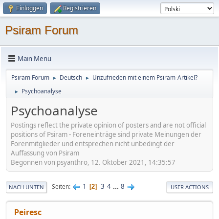
Einloggen
Registrieren
Psiram Forum
Main Menu
Psiram Forum
Deutsch
Unzufrieden mit einem Psiram-Artikel?
►
►
Psychoanalyse
►
Psychoanalyse
Postings reflect the private opinion of posters and are not official
positions of Psiram - Foreneinträge sind private Meinungen der
Forenmitglieder und entsprechen nicht unbedingt der
Auffassung von Psiram
Begonnen von psyanthro, 12. Oktober 2021, 14:35:57
1
3
4
...
8
Seiten
2
NACH UNTEN
USER ACTIONS
Peiresc