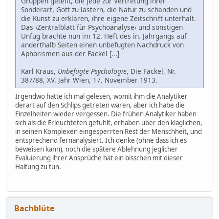
Gruppen geteilt, die jede zur Vertretung ihrer
Sonderart, Gott zu lästern, die Natur zu schänden und
die Kunst zu erklären, ihre eigene Zeitschrift unterhält.
Das ›Zentralblatt für Psychoanalyse‹ und sonstigen
Unfug brachte nun im 12. Heft des in. Jahrgangs auf
anderthalb Seiten einen unbefugten Nachdruck von
Aphorismen aus der Fackel [...]
Karl Kraus,
Unbefugte Psychologie
, Die Fackel, Nr.
387/88, XV. Jahr Wien, 17. November 1913.
Irgendwo hatte ich mal gelesen, womit ihm die Analytiker
derart auf den Schlips getreten waren, aber ich habe die
Einzelheiten wieder vergessen. Die frühen Analytiker haben
sich als die Erleuchteten gefühlt, erhaben über den kläglichen,
in seinen Komplexen eingesperrten Rest der Menschheit, und
entsprechend fernanalysiert. Ich denke (ohne dass ich es
beweisen kann), noch die spätere Ablehnung jeglicher
Evaluierung ihrer Ansprüche hat ein bisschen mit dieser
Haltung zu tun.
Bachblüte