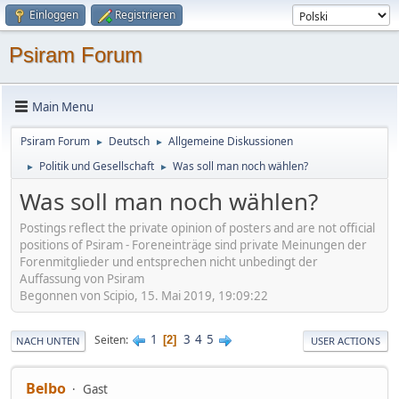
Einloggen
Registrieren
Psiram Forum
Main Menu
Psiram Forum
Deutsch
Allgemeine Diskussionen
►
►
Politik und Gesellschaft
Was soll man noch wählen?
►
►
Was soll man noch wählen?
Postings reflect the private opinion of posters and are not official
positions of Psiram - Foreneinträge sind private Meinungen der
Forenmitglieder und entsprechen nicht unbedingt der
Auffassung von Psiram
Begonnen von Scipio, 15. Mai 2019, 19:09:22
1
3
4
5
Seiten
2
NACH UNTEN
USER ACTIONS
Belbo
Gast