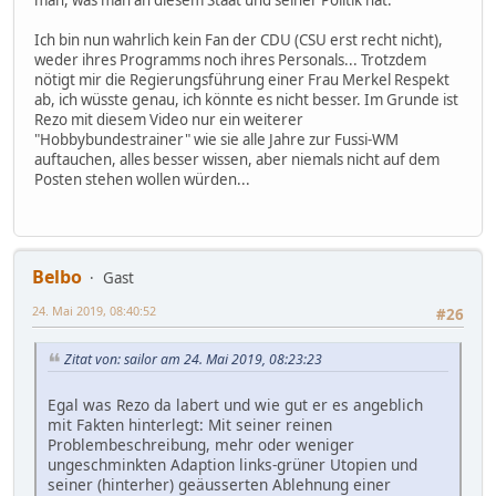
man, was man an diesem Staat und seiner Politik hat.
Ich bin nun wahrlich kein Fan der CDU (CSU erst recht nicht),
weder ihres Programms noch ihres Personals... Trotzdem
nötigt mir die Regierungsführung einer Frau Merkel Respekt
ab, ich wüsste genau, ich könnte es nicht besser. Im Grunde ist
Rezo mit diesem Video nur ein weiterer
"Hobbybundestrainer" wie sie alle Jahre zur Fussi-WM
auftauchen, alles besser wissen, aber niemals nicht auf dem
Posten stehen wollen würden...
Belbo
Gast
24. Mai 2019, 08:40:52
#26
Zitat von: sailor am 24. Mai 2019, 08:23:23
Egal was Rezo da labert und wie gut er es angeblich
mit Fakten hinterlegt: Mit seiner reinen
Problembeschreibung, mehr oder weniger
ungeschminkten Adaption links-grüner Utopien und
seiner (hinterher) geäusserten Ablehnung einer