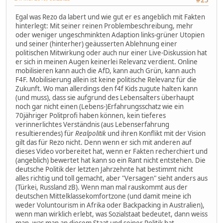
#25
Egal was Rezo da labert und wie gut er es angeblich mit Fakten
hinterlegt: Mit seiner reinen Problembeschreibung, mehr
oder weniger ungeschminkten Adaption links-grüner Utopien
und seiner (hinterher) geäusserten Ablehnung einer
politischen Mitwirkung oder auch nur einer Live-Diskussion hat
er sich in meinen Augen keinerlei Relevanz verdient. Online
mobilisieren kann auch die AfD, kann auch Grün, kann auch
F4F. Mobilisierung allein ist keine politische Relevanz für die
Zukunft. Wo man allerdings den f4f Kids zugute halten kann
(und muss), dass sie aufgrund des Lebensalters überhaupt
noch gar nicht einen (Lebens-)Erfahrungsschatz wie ein
70jähriger Politprofi haben können, kein tieferes
verinnerlichtes Verständnis (aus Lebenserfahrung
resultierendes) für
Realpolitik
und ihren Konflikt mit der Vision
gilt das für Rezo nicht. Denn wenn er sich mit anderen auf
dieses Video vorbereitet hat, wenn er Fakten recherchiert und
(angeblich) bewertet hat kann so ein Rant nicht entstehen. Die
deutsche Politik der letzten Jahrzehnte hat bestimmt nicht
alles richtig und toll gemacht, aber "Versagen" sieht anders aus
(Türkei, Russland zB). Wenn man mal rauskommt aus der
deutschen Mittelklassekomfortzone (und damit meine ich
weder Voluntourism in Afrika oder Backpacking in Australien),
wenn man wirklich erlebt, was Sozialstaat bedeutet, dann weiss