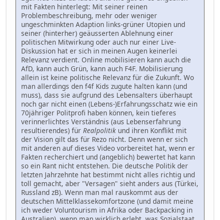
mit Fakten hinterlegt: Mit seiner reinen
Problembeschreibung, mehr oder weniger
ungeschminkten Adaption links-grüner Utopien und
seiner (hinterher) geäusserten Ablehnung einer
politischen Mitwirkung oder auch nur einer Live-
Diskussion hat er sich in meinen Augen keinerlei
Relevanz verdient. Online mobilisieren kann auch die
AfD, kann auch Grün, kann auch F4F. Mobilisierung
allein ist keine politische Relevanz für die Zukunft. Wo
man allerdings den f4f Kids zugute halten kann (und
muss), dass sie aufgrund des Lebensalters überhaupt
noch gar nicht einen (Lebens-)Erfahrungsschatz wie ein
70jähriger Politprofi haben können, kein tieferes
verinnerlichtes Verständnis (aus Lebenserfahrung
resultierendes) für
Realpolitik
und ihren Konflikt mit
der Vision gilt das für Rezo nicht. Denn wenn er sich
mit anderen auf dieses Video vorbereitet hat, wenn er
Fakten recherchiert und (angeblich) bewertet hat kann
so ein Rant nicht entstehen. Die deutsche Politik der
letzten Jahrzehnte hat bestimmt nicht alles richtig und
toll gemacht, aber "Versagen" sieht anders aus (Türkei,
Russland zB). Wenn man mal rauskommt aus der
deutschen Mittelklassekomfortzone (und damit meine
ich weder Voluntourism in Afrika oder Backpacking in
Australien), wenn man wirklich erlebt, was Sozialstaat