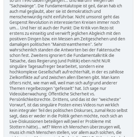
so um 1990 baden gegangen... und warum? Wegen der
"Sachzwänge". Die Fundamentalutopie ist geil, daran hab ich
auch mal geglaubt, aber sie ist demokratisch und
menschenwürdig nicht einführbar. Nicht umsonst geht das
Gespenst Revolution in interessierten Kreisen immer noch
um... Und hier ist auch der Punkt: Die Kritik von Rezo ist
erstens zu einseitig und verwirft jeglichen Abgleich mit den
positiven Dingen bzw. ein Messen am Zeitgeschehen und den
damaligen politischen "Mainstreamthemen". Sehr
wahrscheinlich standen die Antworten bei der Faktensuche
schon fest. Zweitens ignoriert die Fundamentalkritik die
Tatsache, dass Regierung (und Politik) eben nicht NUR
singuläre Tagesaufreger bearbeitet, sondern eine
hochkomplexe Gesellschaft aufrechterhält, in der es zahllose
Zielkonflikte auf und zwischen allen Ebenen gibt. Man kann
öfters nicht, wie man will, weil man sich aufgrund anderer
Themen regelbezogen "gefesselt" hat. Ich sage nur
Videoüberwachung; Öffentliche Sicherheit vs.
Persönlichkeitsrechte. Drittens, und das ist der "weicheste"
Vorwurf, ist das singuläre Posten eines Videos nun wirklich
kein integraler Teil des politischen Diskurses, zumal Rezo selbst
sagt, dass er weder in die Politik gehen möchte, noch sich an
Live-Diskussionen beteiligen will (weil er Probleme mit
Stottern hätte)... wtf? Wenn ich Menschen überzeugen will,
muss ich mich Menschen stellen, vor allem auch solchen, die