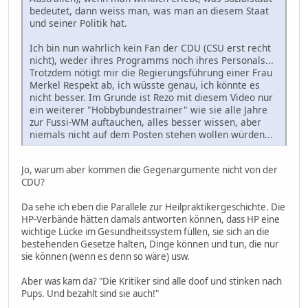
bedeutet, dann weiss man, was man an diesem Staat
und seiner Politik hat.
Ich bin nun wahrlich kein Fan der CDU (CSU erst recht
nicht), weder ihres Programms noch ihres Personals...
Trotzdem nötigt mir die Regierungsführung einer Frau
Merkel Respekt ab, ich wüsste genau, ich könnte es
nicht besser. Im Grunde ist Rezo mit diesem Video nur
ein weiterer "Hobbybundestrainer" wie sie alle Jahre
zur Fussi-WM auftauchen, alles besser wissen, aber
niemals nicht auf dem Posten stehen wollen würden...
Jo, warum aber kommen die Gegenargumente nicht von der
CDU?
Da sehe ich eben die Parallele zur Heilpraktikergeschichte. Die
HP-Verbände hätten damals antworten können, dass HP eine
wichtige Lücke im Gesundheitssystem füllen, sie sich an die
bestehenden Gesetze halten, Dinge können und tun, die nur
sie können (wenn es denn so wäre) usw.
Aber was kam da? "Die Kritiker sind alle doof und stinken nach
Pups. Und bezahlt sind sie auch!"