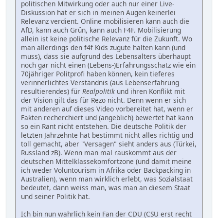
politischen Mitwirkung oder auch nur einer Live-
Diskussion hat er sich in meinen Augen keinerlei
Relevanz verdient. Online mobilisieren kann auch die
AfD, kann auch Grün, kann auch F4F. Mobilisierung
allein ist keine politische Relevanz für die Zukunft. Wo
man allerdings den f4f Kids zugute halten kann (und
muss), dass sie aufgrund des Lebensalters überhaupt
noch gar nicht einen (Lebens-)Erfahrungsschatz wie ein
70jähriger Politprofi haben können, kein tieferes
verinnerlichtes Verständnis (aus Lebenserfahrung
resultierendes) für
Realpolitik
und ihren Konflikt mit
der Vision gilt das für Rezo nicht. Denn wenn er sich
mit anderen auf dieses Video vorbereitet hat, wenn er
Fakten recherchiert und (angeblich) bewertet hat kann
so ein Rant nicht entstehen. Die deutsche Politik der
letzten Jahrzehnte hat bestimmt nicht alles richtig und
toll gemacht, aber "Versagen" sieht anders aus (Türkei,
Russland zB). Wenn man mal rauskommt aus der
deutschen Mittelklassekomfortzone (und damit meine
ich weder Voluntourism in Afrika oder Backpacking in
Australien), wenn man wirklich erlebt, was Sozialstaat
bedeutet, dann weiss man, was man an diesem Staat
und seiner Politik hat.
Ich bin nun wahrlich kein Fan der CDU (CSU erst recht