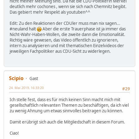
nicht meiner Meinung sind. Da hat die CDU-Politikerin Merkel
deutlich mehr cochones , wenn sie sich nach Chemnitz begibt.
Das gebiert mehr Respekt als youtuben^^
Edit: Zu den Reaktionen der CDUler muss man nix sagen...
#neuland halt
Aber die erste Trauerphase ist ja immer das
Nicht-Wahr-Haben-Wollen, die zweite dann die Emotionalität.
Richtig wäre gewesen, das Video öffentlich zu ignorieren,
intern zu analysieren und mit thematischen Einzelvideos der
jeweiligen Fachpolitiker aus CDU-Sicht zu widerlegen.
Scipio
Gast
24. Mai 2019, 16:33:20
#29
Ich stelle fest, dass es für mich keinen Sinn macht mich mit
gesellschaftlich relevanten Themen zu beschäftigen, da ich viel
zu wenig Ahnung um etwas sinnvolles beitragen zu können.
Damit erübrigt sich auch die Mitgliedschaft in diesem Forum.
Ciao!