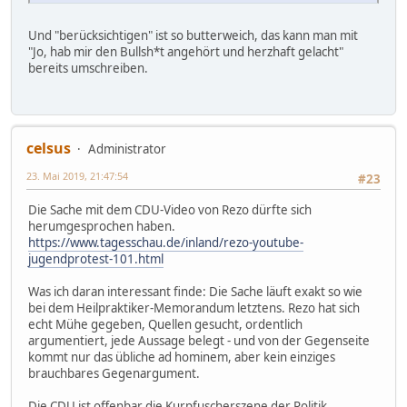
Und "berücksichtigen" ist so butterweich, das kann man mit
"Jo, hab mir den Bullsh*t angehört und herzhaft gelacht"
bereits umschreiben.
celsus
Administrator
23. Mai 2019, 21:47:54
#23
Die Sache mit dem CDU-Video von Rezo dürfte sich
herumgesprochen haben.
https://www.tagesschau.de/inland/rezo-youtube-
jugendprotest-101.html
Was ich daran interessant finde: Die Sache läuft exakt so wie
bei dem Heilpraktiker-Memorandum letztens. Rezo hat sich
echt Mühe gegeben, Quellen gesucht, ordentlich
argumentiert, jede Aussage belegt - und von der Gegenseite
kommt nur das übliche ad hominem, aber kein einziges
brauchbares Gegenargument.
Die CDU ist offenbar die Kurpfuscherszene der Politik.