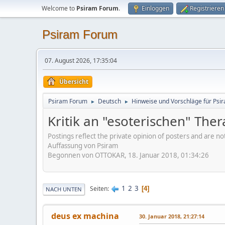
Welcome to
Psiram Forum
.
Einloggen
Registrieren
Psiram Forum
07. August 2026, 17:35:04
Übersicht
Psiram Forum
Deutsch
Hinweise und Vorschläge für Psir
►
►
Kritik an "esoterischen" Th
Postings reflect the private opinion of posters and are n
Auffassung von Psiram
Begonnen von OTTOKAR, 18. Januar 2018, 01:34:26
1
2
3
Seiten
4
NACH UNTEN
deus ex machina
30. Januar 2018, 21:27:14