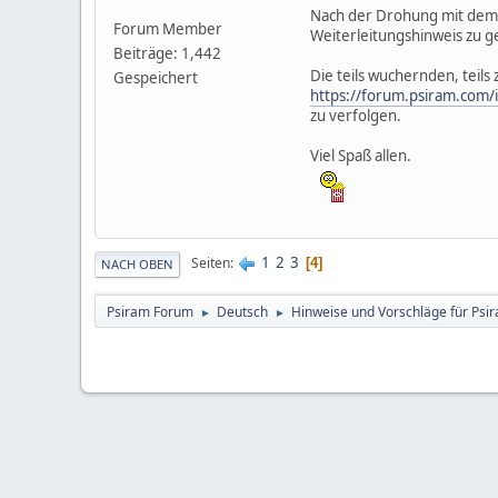
Nach der Drohung mit dem
Forum Member
Weiterleitungshinweis zu g
Beiträge: 1,442
Die teils wuchernden, teil
Gespeichert
https://forum.psiram.com/
zu verfolgen.
Viel Spaß allen.
1
2
3
Seiten
4
NACH OBEN
Psiram Forum
Deutsch
Hinweise und Vorschläge für Psir
►
►