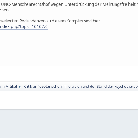
 UNO-Menschenrechtshof wegen Unterdrückung der Meinungsfreiheit ha
eben.
s ziselierten Redundanzen zu diesem Komplex sind hier
index.php?topic=16167.0
am-Artikel
Kritik an "esoterischen" Therapien und der Stand der Psychothera
►