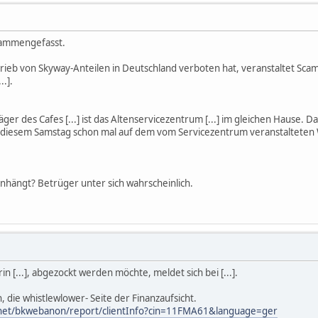
sammengefasst.
ieb von Skyway-Anteilen in Deutschland verboten hat, veranstaltet Scamg
.].
er des Cafes [...] ist das Altenservicezentrum [...] im gleichen Hause. 
 diesem Samstag schon mal auf dem vom Servicezentrum veranstaltete
rinhängt? Betrüger unter sich wahrscheinlich.
n [...], abgezockt werden möchte, meldet sich bei [...].
, die whistlewlower- Seite der Finanzaufsicht.
net/bkwebanon/report/clientInfo?cin=11FMA61&language=ger