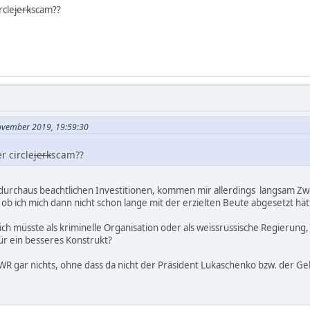
rcle
jerk
scam??
November 2019, 19:59:30
r circle
jerk
scam??
 durchaus beachtlichen Investitionen, kommen mir allerdings langsam Zwe
r, ob ich mich dann nicht schon lange mit der erzielten Beute abgesetzt hät
müsste als kriminelle Organisation oder als weissrussische Regierung, 
ür ein besseres Konstrukt?
n WR gar nichts, ohne dass da nicht der Präsident Lukaschenko bzw. der Geh