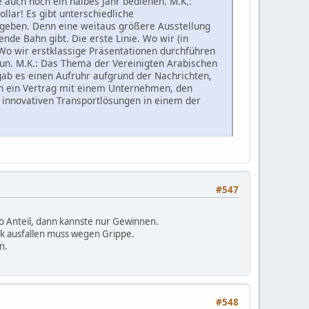
e auch noch ein halbes Jahr bedienen. M.K.:
llar! Es gibt unterschiedliche
ugeben. Denn eine weitaus größere Ausstellung
nde Bahn gibt. Die erste Linie. Wo wir (in
 Wo wir erstklassige Präsentationen durchführen
tun. M.K.: Das Thema der Vereinigten Arabischen
gab es einen Aufruhr aufgrund der Nachrichten,
ich ein Vertrag mit einem Unternehmen, den
innovativen Transportlösungen in einem der
#547
ro Anteil, dann kannste nur Gewinnen.
ark ausfallen muss wegen Grippe.
n.
#548