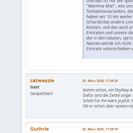
Und das ist nur die Spo
"Mamma Mia!", wie unser
Teilnahmevarianten, doc
haben wir 10 km weiter 
Schardscha) andere Lini
können, und das wird un
Emiraten und unsere dor
die in den lokalen, spr
Namen werde ich nicht 
Emirate unterschieben 
catweazle
25. März 2020, 17:28:20
Gast
Komm schon, ein SkyWay-Ant
Gespeichert
Dafür sind die Zettel soga
Schön für ihn wäre ja jetzt
Ob er schon über seinen e
Guthrie
25. März 2020, 17:58:19