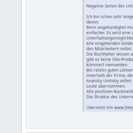
Negative Seiten des U
Ich bin schon sehr lang
davon.
Beim angekündigten Hoch
einfacher. Es wird eine
Unterhaltungsmöglichkei
Alle eingehenden Gelder
den Mitarbeitern selbst
Die Buchhalter wissen a
gibt es keine Öko-Produ
kümmert niemanden.
Bei relativ guten Löhne
innerhalb der Firma, de
Anatoliy Unitskiy selbs
Leute übernommen.
Alle positiven Rückmeldu
Die Struktur des Unterne
Übersetzt mit
www.Deep