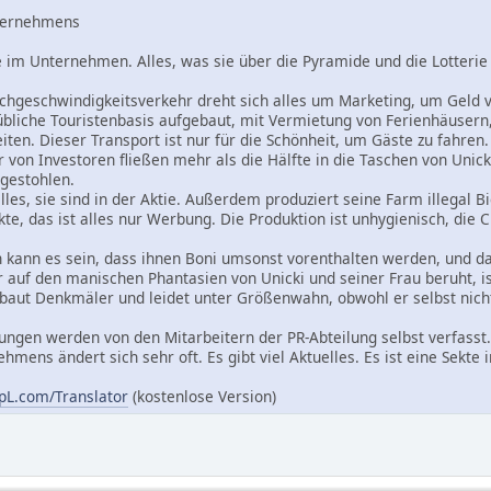
nternehmens
e im Unternehmen. Alles, was sie über die Pyramide und die Lotterie 
geschwindigkeitsverkehr dreht sich alles um Marketing, um Geld von 
 übliche Touristenbasis aufgebaut, mit Vermietung von Ferienhäuser
ten. Dieser Transport ist nur für die Schönheit, um Gäste zu fahren.
 von Investoren fließen mehr als die Hälfte in die Taschen von Unic
 gestohlen.
lles, sie sind in der Aktie. Außerdem produziert seine Farm illegal 
kte, das ist alles nur Werbung. Die Produktion ist unhygienisch, die
n kann es sein, dass ihnen Boni umsonst vorenthalten werden, und das
r auf den manischen Phantasien von Unicki und seiner Frau beruht, i
t baut Denkmäler und leidet unter Größenwahn, obwohl er selbst nicht
ngen werden von den Mitarbeitern der PR-Abteilung selbst verfasst. A
hmens ändert sich sehr oft. Es gibt viel Aktuelles. Es ist eine Sekt
L.com/Translator
(kostenlose Version)