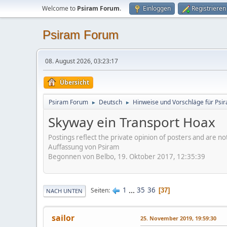
Welcome to
Psiram Forum
.
Einloggen
Registrieren
Psiram Forum
08. August 2026, 03:23:17
Übersicht
Psiram Forum
Deutsch
Hinweise und Vorschläge für Psir
►
►
Skyway ein Transport Hoax
Postings reflect the private opinion of posters and are n
Auffassung von Psiram
Begonnen von Belbo, 19. Oktober 2017, 12:35:39
1
...
35
36
Seiten
37
NACH UNTEN
sailor
25. November 2019, 19:59:30