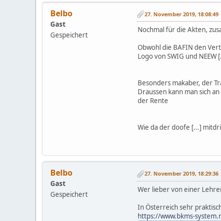
Belbo
27. November 2019, 18:08:49
Gast
Nochmal für die Akten, zu
Gespeichert
Obwohl die BAFIN den Vertr
Logo von SWIG und NEEW [..
Besonders makaber, der Träg
Draussen kann man sich an
der Rente
Wie da der doofe [...] mitd
Belbo
27. November 2019, 18:29:36
Gast
Wer lieber von einer Lehreri
Gespeichert
In Österreich sehr praktisch
https://www.bkms-system.