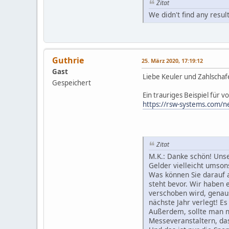
Zitat
We didn't find any resul
Guthrie
25. März 2020, 17:19:12
Gast
Liebe Keuler und Zahlschaf
Gespeichert
Ein trauriges Beispiel für
https://rsw-systems.com/n
Zitat
M.K.: Danke schön! Unse
Gelder vielleicht umson
Was können Sie darauf a
steht bevor. Wir haben 
verschoben wird, genaus
nächste Jahr verlegt! Es
Außerdem, sollte man ni
Messeveranstaltern, das