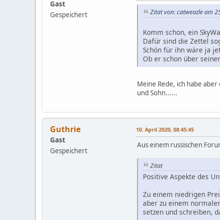
Gast
Zitat von: catweazle am 2
Gespeichert
Komm schon, ein SkyWay
Dafür sind die Zettel s
Schön für ihn wäre ja j
Ob er schon über seine
Meine Rede, ich habe aber d
und Sohn......
Guthrie
10. April 2020, 08:45:45
Gast
Aus einem russischen Forum,
Gespeichert
Zitat
Positive Aspekte des U
Zu einem niedrigen Prei
aber zu einem normalen 
setzen und schreiben, d