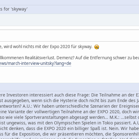
ts for 'skyway'
e, wird wohl nichts mit der Expo 2020 für skyway.
 vollkommenen Realitätsverlust. Demenz? Auf die Entfernung schwer zu beu
ews/march-interview-unitsky?lang=de
re Investoren interessiert auch diese Frage: Die Teilnahme an der 
st ausgegeben, wenn sich die Hysterie doch nicht bis zum Ende des J
ntworten? A.U.: Wir haben unterschiedliche Szenarien der Ereignisen
eine Variante der vollwertigen Teilnahme an der EXPO 2020, doch wir 
o wie viele Sportveranstaltungen abgesagt werden... M.K.: ...selbst
 ist ungewiss, was mit den Olympischen Spielen in Tokio passiert. A.U
cht denken, dass die EXPO 2020 ein billiger Spaß ist. Nein. Wir haben
s für die Exposition, die wir präsentieren möchten, die Sponsorenhil