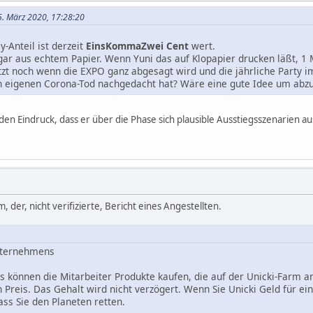
5. März 2020, 17:28:20
-Anteil ist derzeit
EinsKommaZwei Cent
wert.
ogar aus echtem Papier. Wenn Yuni das auf Klopapier drucken läßt, 1
etzt noch wenn die EXPO ganz abgesagt wird und die jährliche Party 
n eigenen Corona-Tod nachgedacht hat? Wäre eine gute Idee um abz
en Eindruck, dass er über die Phase sich plausible Ausstiegsszenarien au
 der, nicht verifizierte, Bericht eines Angestellten.
nternehmens
s können die Mitarbeiter Produkte kaufen, die auf der Unicki-Farm a
Preis. Das Gehalt wird nicht verzögert. Wenn Sie Unicki Geld für e
ass Sie den Planeten retten.