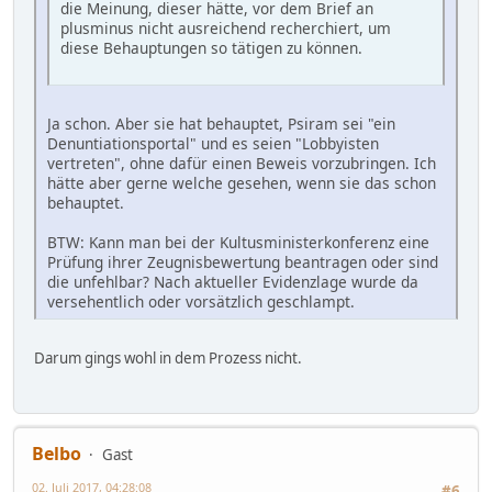
die Meinung, dieser hätte, vor dem Brief an
plusminus nicht ausreichend recherchiert, um
diese Behauptungen so tätigen zu können.
Ja schon. Aber sie hat behauptet, Psiram sei "ein
Denuntiationsportal" und es seien "Lobbyisten
vertreten", ohne dafür einen Beweis vorzubringen. Ich
hätte aber gerne welche gesehen, wenn sie das schon
behauptet.
BTW: Kann man bei der Kultusministerkonferenz eine
Prüfung ihrer Zeugnisbewertung beantragen oder sind
die unfehlbar? Nach aktueller Evidenzlage wurde da
versehentlich oder vorsätzlich geschlampt.
Darum gings wohl in dem Prozess nicht.
Belbo
Gast
02. Juli 2017, 04:28:08
#6