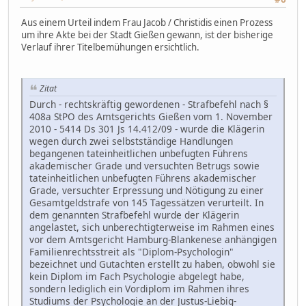
Aus einem Urteil indem Frau Jacob / Christidis einen Prozess
um ihre Akte bei der Stadt Gießen gewann, ist der bisherige
Verlauf ihrer Titelbemühungen ersichtlich.
Zitat
Durch - rechtskräftig gewordenen - Strafbefehl nach §
408a StPO des Amtsgerichts Gießen vom 1. November
2010 - 5414 Ds 301 Js 14.412/09 - wurde die Klägerin
wegen durch zwei selbstständige Handlungen
begangenen tateinheitlichen unbefugten Führens
akademischer Grade und versuchten Betrugs sowie
tateinheitlichen unbefugten Führens akademischer
Grade, versuchter Erpressung und Nötigung zu einer
Gesamtgeldstrafe von 145 Tagessätzen verurteilt. In
dem genannten Strafbefehl wurde der Klägerin
angelastet, sich unberechtigterweise im Rahmen eines
vor dem Amtsgericht Hamburg-Blankenese anhängigen
Familienrechtsstreit als "Diplom-Psychologin"
bezeichnet und Gutachten erstellt zu haben, obwohl sie
kein Diplom im Fach Psychologie abgelegt habe,
sondern lediglich ein Vordiplom im Rahmen ihres
Studiums der Psychologie an der Justus-Liebig-