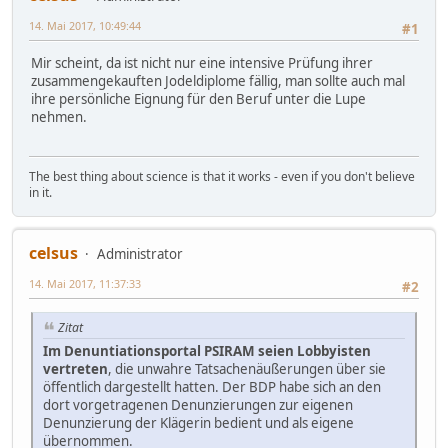
14. Mai 2017, 10:49:44
#1
Mir scheint, da ist nicht nur eine intensive Prüfung ihrer
zusammengekauften Jodeldiplome fällig, man sollte auch mal
ihre persönliche Eignung für den Beruf unter die Lupe
nehmen.
The best thing about science is that it works - even if you don't believe
in it.
celsus
Administrator
14. Mai 2017, 11:37:33
#2
Zitat
Im Denuntiationsportal PSIRAM seien Lobbyisten
vertreten
, die unwahre Tatsachenäußerungen über sie
öffentlich dargestellt hatten. Der BDP habe sich an den
dort vorgetragenen Denunzierungen zur eigenen
Denunzierung der Klägerin bedient und als eigene
übernommen.