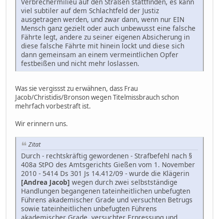
Verbrechermilieu auf den Straßen stattfinden, es kann
viel subtiler auf dem Schlachtfeld der Justiz
ausgetragen werden, und zwar dann, wenn nur EIN
Mensch ganz gezielt oder auch unbewusst eine falsche
Fährte legt, andere zu seiner eigenen Absicherung in
diese falsche Fährte mit hinein lockt und diese sich
dann gemeinsam an einem vermeintlichen Opfer
festbeißen und nicht mehr loslassen.
Was sie vergissst zu erwähnen, dass Frau
Jacob/Christidis/Bronson wegen Titelmissbrauch schon
mehrfach vorbestraft ist.
Wir erinnern uns.
Zitat
Durch - rechtskräftig gewordenen - Strafbefehl nach §
408a StPO des Amtsgerichts Gießen vom 1. November
2010 - 5414 Ds 301 Js 14.412/09 - wurde die Klägerin
[Andrea Jacob]
wegen durch zwei selbstständige
Handlungen begangenen tateinheitlichen unbefugten
Führens akademischer Grade und versuchten Betrugs
sowie tateinheitlichen unbefugten Führens
akademischer Grade, versuchter Erpressung und