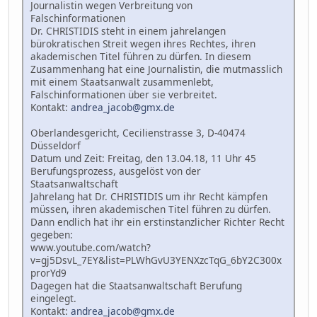
Journalistin wegen Verbreitung von
Falschinformationen
Dr. CHRISTIDIS steht in einem jahrelangen
bürokratischen Streit wegen ihres Rechtes, ihren
akademischen Titel führen zu dürfen. In diesem
Zusammenhang hat eine Journalistin, die mutmasslich
mit einem Staatsanwalt zusammenlebt,
Falschinformationen über sie verbreitet.
Kontakt:
andrea_jacob@gmx.de
Oberlandesgericht, Cecilienstrasse 3, D-40474
Düsseldorf
Datum und Zeit: Freitag, den 13.04.18, 11 Uhr 45
Berufungsprozess, ausgelöst von der
Staatsanwaltschaft
Jahrelang hat Dr. CHRISTIDIS um ihr Recht kämpfen
müssen, ihren akademischen Titel führen zu dürfen.
Dann endlich hat ihr ein erstinstanzlicher Richter Recht
gegeben:
www.youtube.com/watch?
v=gj5DsvL_7EY&list=PLWhGvU3YENXzcTqG_6bY2C300x
prorYd9
Dagegen hat die Staatsanwaltschaft Berufung
eingelegt.
Kontakt:
andrea_jacob@gmx.de