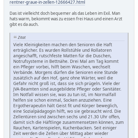
rentner-graue-in-zellen-12666427.html
Das ist vielleicht doch bequemer als das Leben im Exil. Man
hats warm, bekommt was zu essen frei Haus und einen Arzt
gibt es da auch.
Zitat
Viele Kleinigkeiten machen den Senioren die Haft
erträglicher. Es wurden Rollstühle und Rollatoren
angeschafft, rutschfeste Matten für die Duschen,
Notrufsysteme in Bettnähe. Drei Mal am Tag kommt
ein Pfleger vorbei, hilft beim Waschen, wechselt
Verbände. Morgens dürfen die Senioren eine Stunde
zusätzlich auf den Hof, ganz ohne Wärter, weil die
Gefahr nicht groß ist, dass sie sich prügeln. Viele der
JVA-Beamten sind ausgebildete Pfleger oder Sanitäter.
Im Notfall wissen sie, was zu tun ist, im Normalfall
helfen sie schon einmal, Socken anzuziehen. Eine
Ergotherapeutin hält Geist fit und Körper beweglich,
eine Sozialpädagogin hilft, wo sie gebraucht wird. Die
Zellentüren sind zwischen sechs und 21.30 Uhr offen,
damit sich die Häftlinge zusammensetzen können, zum
Rauchen, Kartenspielen, Kuchenbacken. Seit einiger
Zeit werden die Zellen über Mittag aber wieder