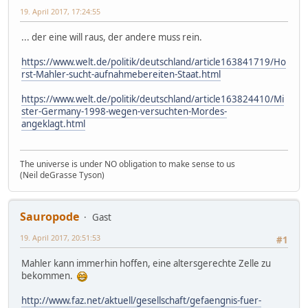
19. April 2017, 17:24:55
... der eine will raus, der andere muss rein.
https://www.welt.de/politik/deutschland/article163841719/Ho
rst-Mahler-sucht-aufnahmebereiten-Staat.html
https://www.welt.de/politik/deutschland/article163824410/Mi
ster-Germany-1998-wegen-versuchten-Mordes-
angeklagt.html
The universe is under NO obligation to make sense to us
(Neil deGrasse Tyson)
Sauropode
Gast
19. April 2017, 20:51:53
#1
Mahler kann immerhin hoffen, eine altersgerechte Zelle zu
bekommen.
http://www.faz.net/aktuell/gesellschaft/gefaengnis-fuer-